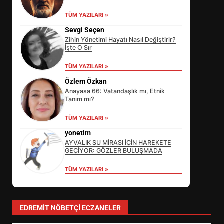
TÜM YAZILARI »
Sevgi Seçen
Zihin Yönetimi Hayatı Nasıl Değiştirir?
İşte O Sır
TÜM YAZILARI »
Özlem Özkan
Anayasa 66: Vatandaşlık mı, Etnik
Tanım mı?
EİB’DE KRİTİK ATAMA:
TÜM YAZILARI »
SÜRDÜRÜLEBİLİRLİKTE NE
DEĞİŞECEK?
yonetim
3
AYVALIK SU MİRASI İÇİN HAREKETE
GEÇİYOR: GÖZLER BULUŞMADA
TÜM YAZILARI »
EDREMİT’İN GURURU TÜRKİYE
FİNALİNDE NE BAŞARDI?
4
EDREMIT NÖBETÇI ECZANELER