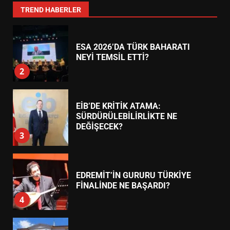
1
TREND HABERLER
ESA 2026’DA TÜRK BAHARATI
NEYİ TEMSİL ETTİ?
2
EİB’DE KRİTİK ATAMA:
SÜRDÜRÜLEBİLİRLİKTE NE
DEĞİŞECEK?
3
EDREMİT’İN GURURU TÜRKİYE
FİNALİNDE NE BAŞARDI?
4