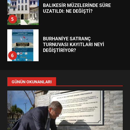
BALIKESİR MÜZELERİNDE SÜRE
UZATILDI: NE DEĞİŞTİ?
5
BURHANİYE SATRANÇ
TURNUVASI KAYITLARI NEYİ
DEĞİŞTİRİYOR?
6
BURHANİYE BELEDİYESPOR’DA
YENİ YÖNETİM NASIL
GÜNÜN OKUNANLARI
ŞEKİLLENDİ?
7
AYVALIK SU MİRASI İÇİN
HAREKETE GEÇİYOR: GÖZLER
BULUŞMADA
1