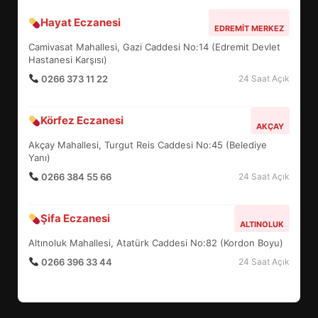
Hayat Eczanesi
BALIKESİR MÜZELERİNDE SÜRE
EDREMIT MERKEZ
UZATILDI: NE DEĞİŞTİ?
Camivasat Mahallesi, Gazi Caddesi No:14 (Edremit Devlet
5
Hastanesi Karşısı)
0266 373 11 22
24 Saat Açık
BURHANİYE SATRANÇ
Körfez Eczanesi
TURNUVASI KAYITLARI NEYİ
AKÇAY
DEĞİŞTİRİYOR?
Akçay Mahallesi, Turgut Reis Caddesi No:45 (Belediye
6
Yanı)
0266 384 55 66
24 Saat Açık
BURHANİYE BELEDİYESPOR’DA
YENİ YÖNETİM NASIL
Şifa Eczanesi
ALTINOLUK
ŞEKİLLENDİ?
7
Altınoluk Mahallesi, Atatürk Caddesi No:82 (Kordon Boyu)
0266 396 33 44
24 Saat Açık
AYVALIK SU MİRASI İÇİN
HAREKETE GEÇİYOR: GÖZLER
BULUŞMADA