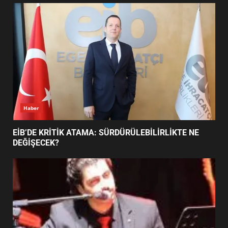
UZATILDI: NE DEĞİŞTİ?
5
BURHANİYE SATRANÇ
TURNUVASI KAYITLARI NEYİ
DEĞİŞTİRİYOR?
6
Haber
BURHANİYE BELEDİYESPOR’DA
YENİ YÖNETİM NASIL
EİB’DE KRİTİK ATAMA: SÜRDÜRÜLEBİLİRLİKTE NE
ŞEKİLLENDİ?
DEĞİŞECEK?
7