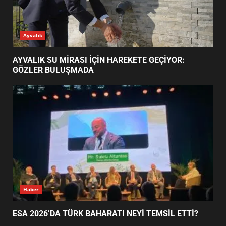
ESA 2026’DA TÜRK BAHARATI
Ayvalık
NEYİ TEMSİL ETTİ?
2
AYVALIK SU MİRASI İÇİN HAREKETE GEÇİYOR:
GÖZLER BULUŞMADA
EİB’DE KRİTİK ATAMA:
SÜRDÜRÜLEBİLİRLİKTE NE
DEĞİŞECEK?
3
EDREMİT’İN GURURU TÜRKİYE
FİNALİNDE NE BAŞARDI?
4
Haber
ESA 2026’DA TÜRK BAHARATI NEYİ TEMSİL ETTİ?
BALIKESİR MÜZELERİNDE SÜRE