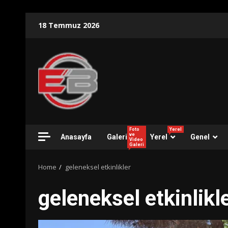
Skip
18 Temmuz 2026
to
content
Foto
Yerel
ve
Anasayfa
Galeri
Yerel
Genel
Video
Galeri
Home
geleneksel etkinlikler
geleneksel etkinlikl