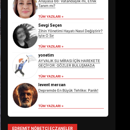
Anayasa 66: Vatandaşlık mı, Etnik
Tanım mı?
TÜM YAZILARI »
Sevgi Seçen
Zihin Yönetimi Hayatı Nasıl Değiştirir?
İşte O Sır
TÜM YAZILARI »
yonetim
AYVALIK SU MİRASI İÇİN HAREKETE
GEÇİYOR: GÖZLER BULUŞMADA
TÜM YAZILARI »
EİB’DE KRİTİK ATAMA:
SÜRDÜRÜLEBİLİRLİKTE NE
levent mercan
DEĞİŞECEK?
Depremde En Büyük Tehlike: Panik!
3
TÜM YAZILARI »
EDREMİT’İN GURURU
TÜRKİYE FİNALİNDE NE
BAŞARDI?
EDREMIT NÖBETÇI ECZANELER