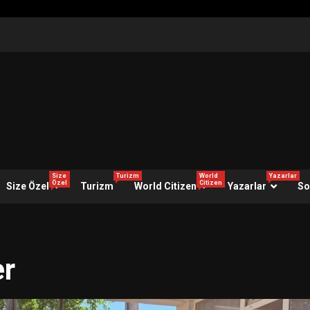
Size
Turizm
World
Yazarlar
Özel
Citizen
Size Özel
Turizm
World Citizen
Yazarlar
So
er