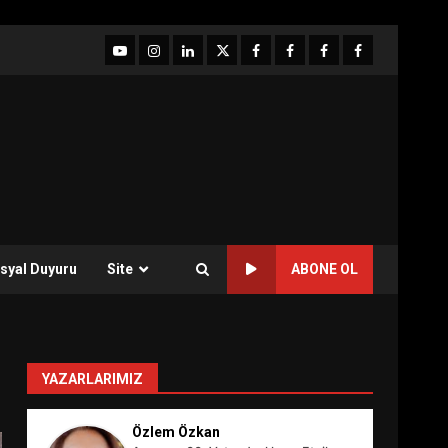
YouTube
Instagram
LinkedIn
twitter
facebook-
Facebook-
Facebook-
Facebook-
1
2
3
Grup
syal Duyuru
Site
ABONE OL
YAZARLARIMIZ
Özlem Özkan