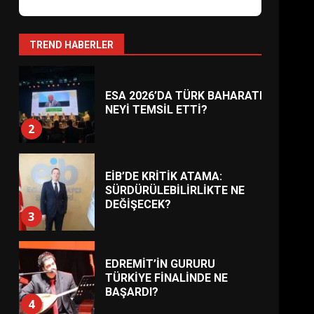
AYVALIK SU MİRASI İÇİN
HAREKETE GEÇİYOR: GÖZLER
BULUŞMADA
1
TREND HABERLER
ESA 2026’DA TÜRK BAHARATI
NEYİ TEMSİL ETTİ?
2
EİB’DE KRİTİK ATAMA:
SÜRDÜRÜLEBİLİRLİKTE NE
DEĞİŞECEK?
3
EDREMİT’İN GURURU
TÜRKİYE FİNALİNDE NE
BAŞARDI?
4