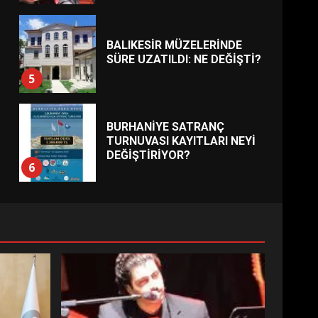
BALIKESİR MÜZELERİNDE
SÜRE UZATILDI: NE DEĞİŞTİ?
5
BURHANİYE SATRANÇ
TURNUVASI KAYITLARI NEYİ
DEĞİŞTİRİYOR?
6
BURHANİYE
BELEDİYESPOR’DA YENİ
YÖNETİM NASIL ŞEKİLLENDİ?
7
AYVALIK SU MİRASI İÇİN