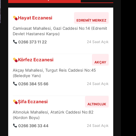
4
Hayat Eczanesi
EDREMIT MERKEZ
BALIKESİR MÜZELERİNDE
Camivasat Mahallesi, Gazi Caddesi No:14 (Edremit
SÜRE UZATILDI: NE DEĞİŞTİ?
Devlet Hastanesi Karşısı)
5
0266 373 11 22
24 Saat Açık
Körfez Eczanesi
BURHANİYE SATRANÇ
AKÇAY
TURNUVASI KAYITLARI NEYİ
Akçay Mahallesi, Turgut Reis Caddesi No:45
DEĞİŞTİRİYOR?
(Belediye Yanı)
6
0266 384 55 66
24 Saat Açık
BURHANİYE
Şifa Eczanesi
BELEDİYESPOR’DA YENİ
ALTINOLUK
YÖNETİM NASIL ŞEKİLLENDİ?
Altınoluk Mahallesi, Atatürk Caddesi No:82
7
(Kordon Boyu)
0266 396 33 44
24 Saat Açık