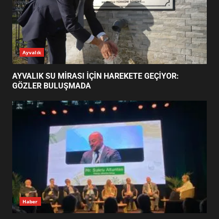
EDREMİT’İN GURURU TÜRKİYE
FİNALİNDE NE BAŞARDI?
4
BALIKESİR MÜZELERİNDE SÜRE
UZATILDI: NE DEĞİŞTİ?
5
BURHANİYE SATRANÇ
TURNUVASI KAYITLARI NEYİ
GÜNÜN OKUNANLARI
DEĞİŞTİRİYOR?
6
BURHANİYE BELEDİYESPOR’DA
YENİ YÖNETİM NASIL
ŞEKİLLENDİ?
7