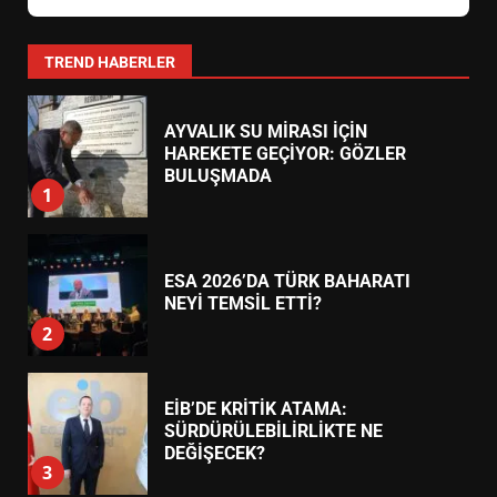
Hayat Eczanesi
EDREMİT’İN GURURU TÜRKİYE
EDREMIT MERKEZ
FİNALİNDE NE BAŞARDI?
Camivasat Mahallesi, Gazi Caddesi No:14 (Edremit Devlet
4
Hastanesi Karşısı)
0266 373 11 22
24 Saat Açık
BALIKESİR MÜZELERİNDE SÜRE
Körfez Eczanesi
AKÇAY
UZATILDI: NE DEĞİŞTİ?
Akçay Mahallesi, Turgut Reis Caddesi No:45 (Belediye
5
Yanı)
0266 384 55 66
24 Saat Açık
BURHANİYE SATRANÇ
TURNUVASI KAYITLARI NEYİ
Şifa Eczanesi
ALTINOLUK
DEĞİŞTİRİYOR?
6
Altınoluk Mahallesi, Atatürk Caddesi No:82 (Kordon Boyu)
0266 396 33 44
24 Saat Açık
BURHANİYE BELEDİYESPOR’DA
YENİ YÖNETİM NASIL
ŞEKİLLENDİ?