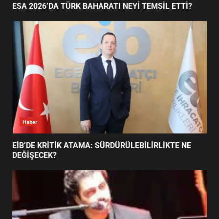
AYVALIK SU MİRASI İÇİN
Ayvalık
HAREKETE GEÇİYOR: GÖZLER
BULUŞMADA
1
AYVALIK SU MİRASI İÇİN HAREKETE GEÇİYOR:
GÖZLER BULUŞMADA
ESA 2026’DA TÜRK BAHARATI
NEYİ TEMSİL ETTİ?
2
EİB’DE KRİTİK ATAMA:
SÜRDÜRÜLEBİLİRLİKTE NE
DEĞİŞECEK?
3
Haber
ESA 2026’DA TÜRK BAHARATI NEYİ TEMSİL ETTİ?
EDREMİT’İN GURURU TÜRKİYE