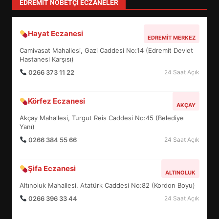
TÜM YAZILARI »
Sevgi Seçen
Zihin Yönetimi Hayatı Nasıl Değiştirir?
İşte O Sır
TÜM YAZILARI »
levent mercan
Depremde En Büyük Tehlike: Panik!
TÜM YAZILARI »
yonetim
AYVALIK SU MİRASI İÇİN HAREKETE
GEÇİYOR: GÖZLER BULUŞMADA
TÜM YAZILARI »
EİB’DE KRİTİK ATAMA:
SÜRDÜRÜLEBİLİRLİKTE NE
DEĞİŞECEK?
3
EDREMIT NÖBETÇI ECZANELER