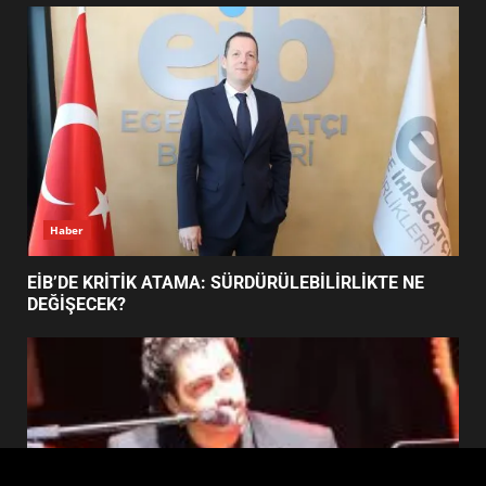
FİNALİNDE NE BAŞARDI?
4
BALIKESİR MÜZELERİNDE SÜRE
UZATILDI: NE DEĞİŞTİ?
5
Haber
BURHANİYE SATRANÇ
TURNUVASI KAYITLARI NEYİ
EİB’DE KRİTİK ATAMA: SÜRDÜRÜLEBİLİRLİKTE NE
DEĞİŞTİRİYOR?
DEĞİŞECEK?
6
BURHANİYE BELEDİYESPOR’DA
YENİ YÖNETİM NASIL
ŞEKİLLENDİ?
7