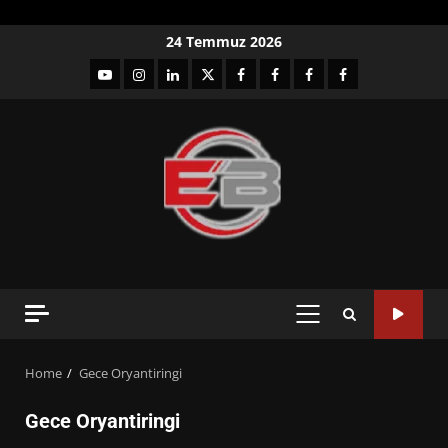
Skip
24 Temmuz 2026
to
YouTube
Instagram
LinkedIn
twitter
facebook-
Facebook-
Facebook-
Facebook-
content
1
2
3
Grup
PRIMARY
MENU
Home
Gece Oryantiringi
Gece Oryantiringi