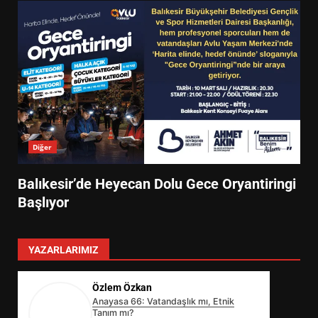
Diğer
Balıkesir’de Heyecan Dolu Gece Oryantiringi
Başlıyor
YAZARLARIMIZ
Özlem Özkan
Anayasa 66: Vatandaşlık mı, Etnik
Tanım mı?