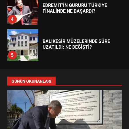
EDREMİT’İN GURURU TÜRKİYE
FİNALİNDE NE BAŞARDI?
4
BALIKESİR MÜZELERİNDE SÜRE
UZATILDI: NE DEĞİŞTİ?
5
BURHANİYE SATRANÇ
TURNUVASI KAYITLARI NEYİ
GÜNÜN OKUNANLARI
DEĞİŞTİRİYOR?
6
BURHANİYE BELEDİYESPOR’DA
YENİ YÖNETİM NASIL
ŞEKİLLENDİ?
7