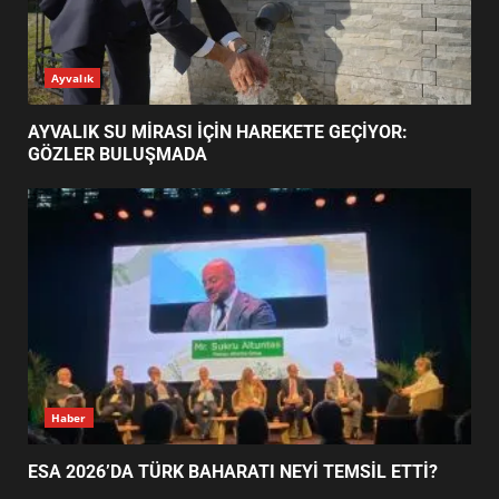
AYVALIK SU MİRASI İÇİN
Ayvalık
HAREKETE GEÇİYOR: GÖZLER
BULUŞMADA
1
AYVALIK SU MİRASI İÇİN HAREKETE GEÇİYOR:
GÖZLER BULUŞMADA
ESA 2026’DA TÜRK BAHARATI
NEYİ TEMSİL ETTİ?
2
EİB’DE KRİTİK ATAMA:
SÜRDÜRÜLEBİLİRLİKTE NE
DEĞİŞECEK?
3
Haber
ESA 2026’DA TÜRK BAHARATI NEYİ TEMSİL ETTİ?
EDREMİT’İN GURURU TÜRKİYE