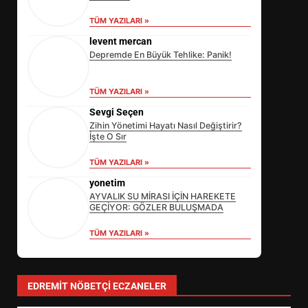
TÜM YAZILARI »
levent mercan
Depremde En Büyük Tehlike: Panik!
TÜM YAZILARI »
Sevgi Seçen
Zihin Yönetimi Hayatı Nasıl Değiştirir?
İşte O Sır
TÜM YAZILARI »
yonetim
AYVALIK SU MİRASI İÇİN HAREKETE
GEÇİYOR: GÖZLER BULUŞMADA
TÜM YAZILARI »
EİB’DE KRİTİK ATAMA:
SÜRDÜRÜLEBİLİRLİKTE NE
DEĞİŞECEK?
3
EDREMIT NÖBETÇI ECZANELER