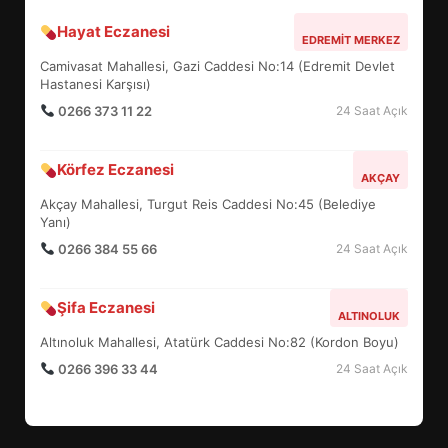
Hayat Eczanesi
EDREMİT’İN GURURU TÜRKİYE
EDREMIT MERKEZ
FİNALİNDE NE BAŞARDI?
Camivasat Mahallesi, Gazi Caddesi No:14 (Edremit Devlet
4
Hastanesi Karşısı)
0266 373 11 22
24 Saat Açık
BALIKESİR MÜZELERİNDE SÜRE
Körfez Eczanesi
AKÇAY
UZATILDI: NE DEĞİŞTİ?
Akçay Mahallesi, Turgut Reis Caddesi No:45 (Belediye
5
Yanı)
0266 384 55 66
24 Saat Açık
BURHANİYE SATRANÇ
TURNUVASI KAYITLARI NEYİ
Şifa Eczanesi
ALTINOLUK
DEĞİŞTİRİYOR?
6
Altınoluk Mahallesi, Atatürk Caddesi No:82 (Kordon Boyu)
0266 396 33 44
24 Saat Açık
BURHANİYE BELEDİYESPOR’DA
YENİ YÖNETİM NASIL
ŞEKİLLENDİ?