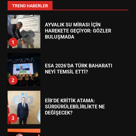
7
TREND HABERLER
AYVALIK SU MİRASI İÇİN
HAREKETE GEÇİYOR: GÖZLER
BULUŞMADA
1
ESA 2026’DA TÜRK BAHARATI
NEYİ TEMSİL ETTİ?
2
EİB’DE KRİTİK ATAMA:
SÜRDÜRÜLEBİLİRLİKTE NE
DEĞİŞECEK?
3