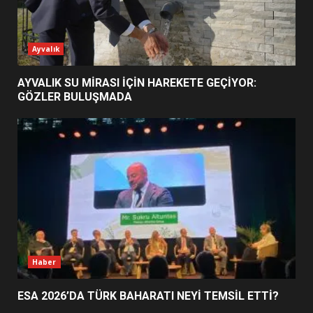
ESA 2026’DA TÜRK BAHARATI
Ayvalık
NEYİ TEMSİL ETTİ?
2
AYVALIK SU MİRASI İÇİN HAREKETE GEÇİYOR:
GÖZLER BULUŞMADA
EİB’DE KRİTİK ATAMA:
SÜRDÜRÜLEBİLİRLİKTE NE
DEĞİŞECEK?
3
EDREMİT’İN GURURU TÜRKİYE
FİNALİNDE NE BAŞARDI?
4
Haber
ESA 2026’DA TÜRK BAHARATI NEYİ TEMSİL ETTİ?
BALIKESİR MÜZELERİNDE SÜRE