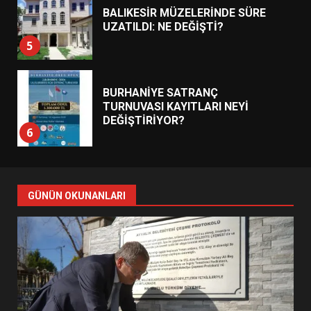
BALIKESİR MÜZELERİNDE SÜRE
UZATILDI: NE DEĞİŞTİ?
5
BURHANİYE SATRANÇ
TURNUVASI KAYITLARI NEYİ
DEĞİŞTİRİYOR?
6
BURHANİYE BELEDİYESPOR’DA
YENİ YÖNETİM NASIL
GÜNÜN OKUNANLARI
ŞEKİLLENDİ?
7
AYVALIK SU MİRASI İÇİN
HAREKETE GEÇİYOR: GÖZLER
BULUŞMADA
1