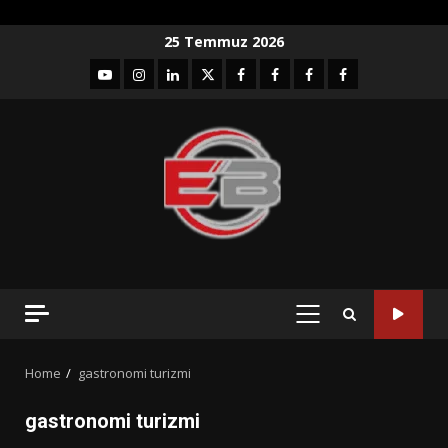
Skip
25 Temmuz 2026
to
YouTube
Instagram
LinkedIn
twitter
facebook-
Facebook-
Facebook-
Facebook-
content
1
2
3
Grup
PRIMARY
MENU
Home
gastronomi turizmi
gastronomi turizmi