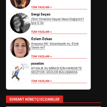
TÜM YAZILARI »
Sevgi Seçen
Zihin Yönetimi Hayatı Nasıl Değiştirir?
İşte O Sır
TÜM YAZILARI »
Özlem Özkan
Anayasa 66: Vatandaşlık mı, Etnik
Tanım mı?
EİB’DE KRİTİK ATAMA:
TÜM YAZILARI »
SÜRDÜRÜLEBİLİRLİKTE NE
DEĞİŞECEK?
yonetim
3
AYVALIK SU MİRASI İÇİN HAREKETE
GEÇİYOR: GÖZLER BULUŞMADA
TÜM YAZILARI »
EDREMİT’İN GURURU TÜRKİYE
FİNALİNDE NE BAŞARDI?
4
EDREMIT NÖBETÇI ECZANELER