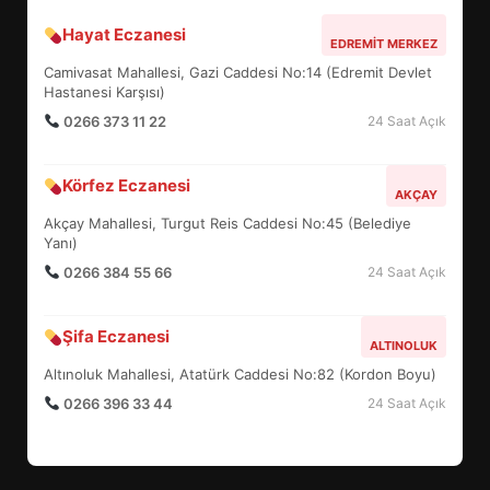
Hayat Eczanesi
BALIKESİR MÜZELERİNDE SÜRE
EDREMIT MERKEZ
UZATILDI: NE DEĞİŞTİ?
Camivasat Mahallesi, Gazi Caddesi No:14 (Edremit Devlet
5
Hastanesi Karşısı)
0266 373 11 22
24 Saat Açık
BURHANİYE SATRANÇ
Körfez Eczanesi
TURNUVASI KAYITLARI NEYİ
AKÇAY
DEĞİŞTİRİYOR?
Akçay Mahallesi, Turgut Reis Caddesi No:45 (Belediye
6
Yanı)
0266 384 55 66
24 Saat Açık
BURHANİYE BELEDİYESPOR’DA
YENİ YÖNETİM NASIL
Şifa Eczanesi
ALTINOLUK
ŞEKİLLENDİ?
7
Altınoluk Mahallesi, Atatürk Caddesi No:82 (Kordon Boyu)
0266 396 33 44
24 Saat Açık
AYVALIK SU MİRASI İÇİN
HAREKETE GEÇİYOR: GÖZLER
BULUŞMADA