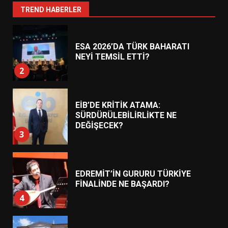
1
TREND HABERLER
ESA 2026’DA TÜRK BAHARATI
NEYİ TEMSİL ETTİ?
2
EİB’DE KRİTİK ATAMA:
SÜRDÜRÜLEBİLİRLİKTE NE
DEĞİŞECEK?
3
EDREMİT’İN GURURU TÜRKİYE
FİNALİNDE NE BAŞARDI?
4