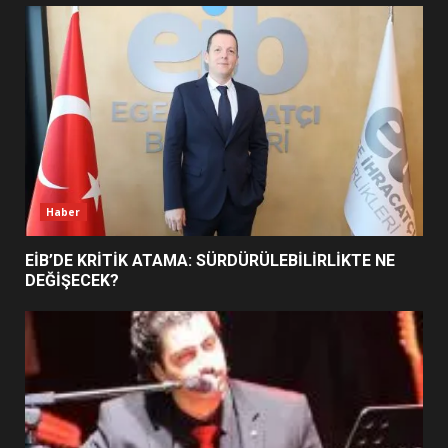
UZATILDI: NE DEĞİŞTİ?
5
BURHANİYE SATRANÇ
TURNUVASI KAYITLARI NEYİ
DEĞİŞTİRİYOR?
6
Haber
BURHANİYE BELEDİYESPOR’DA
YENİ YÖNETİM NASIL
EİB’DE KRİTİK ATAMA: SÜRDÜRÜLEBİLİRLİKTE NE
ŞEKİLLENDİ?
DEĞİŞECEK?
7