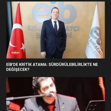
UZATILDI: NE DEĞİŞTİ?
5
BURHANİYE SATRANÇ
TURNUVASI KAYITLARI NEYİ
DEĞİŞTİRİYOR?
6
Haber
BURHANİYE BELEDİYESPOR’DA
YENİ YÖNETİM NASIL
EİB’DE KRİTİK ATAMA: SÜRDÜRÜLEBİLİRLİKTE NE
ŞEKİLLENDİ?
DEĞİŞECEK?
7