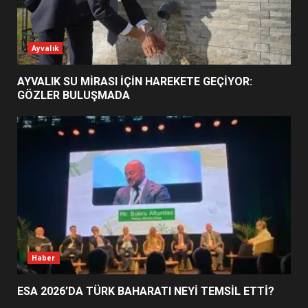
ESA 2026’DA TÜRK BAHARATI
Ayvalık
NEYİ TEMSİL ETTİ?
2
AYVALIK SU MİRASI İÇİN HAREKETE GEÇİYOR:
GÖZLER BULUŞMADA
EİB’DE KRİTİK ATAMA:
SÜRDÜRÜLEBİLİRLİKTE NE
DEĞİŞECEK?
3
EDREMİT’İN GURURU TÜRKİYE
FİNALİNDE NE BAŞARDI?
4
Haber
ESA 2026’DA TÜRK BAHARATI NEYİ TEMSİL ETTİ?
BALIKESİR MÜZELERİNDE SÜRE