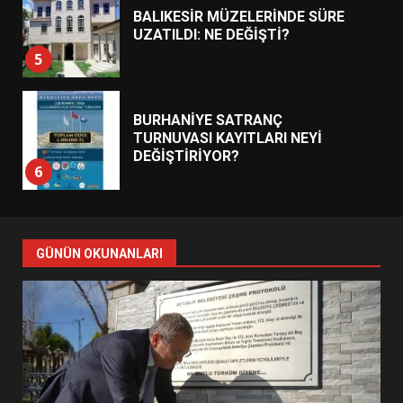
BALIKESİR MÜZELERİNDE SÜRE
UZATILDI: NE DEĞİŞTİ?
5
BURHANİYE SATRANÇ
TURNUVASI KAYITLARI NEYİ
DEĞİŞTİRİYOR?
6
BURHANİYE BELEDİYESPOR’DA
YENİ YÖNETİM NASIL
GÜNÜN OKUNANLARI
ŞEKİLLENDİ?
7
AYVALIK SU MİRASI İÇİN
HAREKETE GEÇİYOR: GÖZLER
BULUŞMADA
1