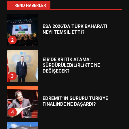
1
TREND HABERLER
ESA 2026’DA TÜRK BAHARATI
NEYİ TEMSİL ETTİ?
2
EİB’DE KRİTİK ATAMA:
SÜRDÜRÜLEBİLİRLİKTE NE
DEĞİŞECEK?
3
EDREMİT’İN GURURU TÜRKİYE
FİNALİNDE NE BAŞARDI?
4