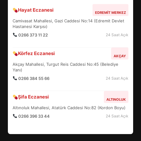
Hayat Eczanesi
BALIKESİR MÜZELERİNDE SÜRE
EDREMIT MERKEZ
UZATILDI: NE DEĞİŞTİ?
Camivasat Mahallesi, Gazi Caddesi No:14 (Edremit Devlet
5
Hastanesi Karşısı)
0266 373 11 22
24 Saat Açık
BURHANİYE SATRANÇ
Körfez Eczanesi
TURNUVASI KAYITLARI NEYİ
AKÇAY
DEĞİŞTİRİYOR?
Akçay Mahallesi, Turgut Reis Caddesi No:45 (Belediye
6
Yanı)
0266 384 55 66
24 Saat Açık
BURHANİYE BELEDİYESPOR’DA
YENİ YÖNETİM NASIL
Şifa Eczanesi
ALTINOLUK
ŞEKİLLENDİ?
7
Altınoluk Mahallesi, Atatürk Caddesi No:82 (Kordon Boyu)
0266 396 33 44
24 Saat Açık
AYVALIK SU MİRASI İÇİN
HAREKETE GEÇİYOR: GÖZLER
BULUŞMADA