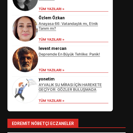
TÜM YAZILARI »
Özlem Özkan
Anayasa 66: Vatandaşlık mı, Etnik
Tanım mı?
TÜM YAZILARI »
levent mercan
Depremde En Büyük Tehlike: Panik!
EİB’DE KRİTİK ATAMA:
TÜM YAZILARI »
SÜRDÜRÜLEBİLİRLİKTE NE
DEĞİŞECEK?
yonetim
3
AYVALIK SU MİRASI İÇİN HAREKETE
GEÇİYOR: GÖZLER BULUŞMADA
TÜM YAZILARI »
EDREMİT’İN GURURU TÜRKİYE
FİNALİNDE NE BAŞARDI?
4
EDREMIT NÖBETÇI ECZANELER