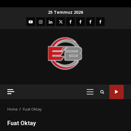
Skip
25 Temmuz 2026
to
YouTube
Instagram
LinkedIn
twitter
facebook-
Facebook-
Facebook-
Facebook-
content
1
2
3
Grup
PRIMARY
MENU
Home
Fuat Oktay
Fuat Oktay