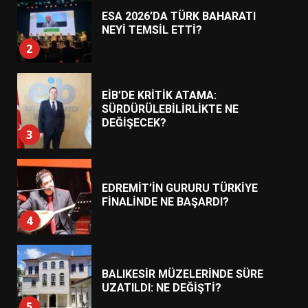
ESA 2026’DA TÜRK BAHARATI
NEYİ TEMSİL ETTİ?
2
EİB’DE KRİTİK ATAMA:
SÜRDÜRÜLEBİLİRLİKTE NE
DEĞİŞECEK?
3
EDREMİT’İN GURURU TÜRKİYE
FİNALİNDE NE BAŞARDI?
4
BALIKESİR MÜZELERİNDE SÜRE
UZATILDI: NE DEĞİŞTİ?
5