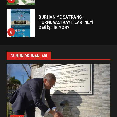
BURHANİYE SATRANÇ
TURNUVASI KAYITLARI NEYİ
DEĞİŞTİRİYOR?
6
BURHANİYE BELEDİYESPOR’DA
YENİ YÖNETİM NASIL
GÜNÜN OKUNANLARI
ŞEKİLLENDİ?
7
AYVALIK SU MİRASI İÇİN
HAREKETE GEÇİYOR: GÖZLER
BULUŞMADA
1