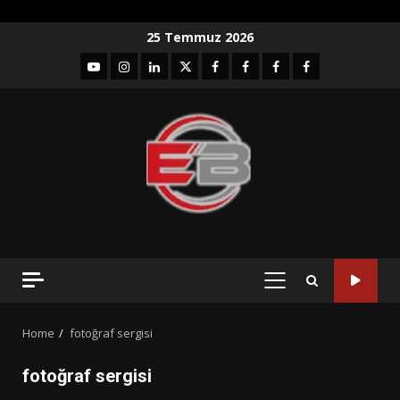
Skip
25 Temmuz 2026
to
YouTube
Instagram
LinkedIn
twitter
facebook-
Facebook-
Facebook-
Facebook-
content
1
2
3
Grup
PRIMARY
MENU
Home
fotoğraf sergisi
fotoğraf sergisi