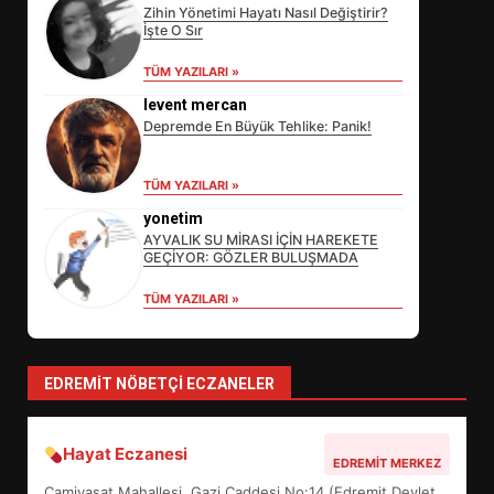
Zihin Yönetimi Hayatı Nasıl Değiştirir?
İşte O Sır
TÜM YAZILARI »
levent mercan
Depremde En Büyük Tehlike: Panik!
EİB’DE KRİTİK ATAMA:
TÜM YAZILARI »
SÜRDÜRÜLEBİLİRLİKTE NE
DEĞİŞECEK?
yonetim
3
AYVALIK SU MİRASI İÇİN HAREKETE
GEÇİYOR: GÖZLER BULUŞMADA
TÜM YAZILARI »
EDREMİT’İN GURURU TÜRKİYE
FİNALİNDE NE BAŞARDI?
4
EDREMIT NÖBETÇI ECZANELER
Hayat Eczanesi
BALIKESİR MÜZELERİNDE SÜRE
EDREMIT MERKEZ
UZATILDI: NE DEĞİŞTİ?
Camivasat Mahallesi, Gazi Caddesi No:14 (Edremit Devlet