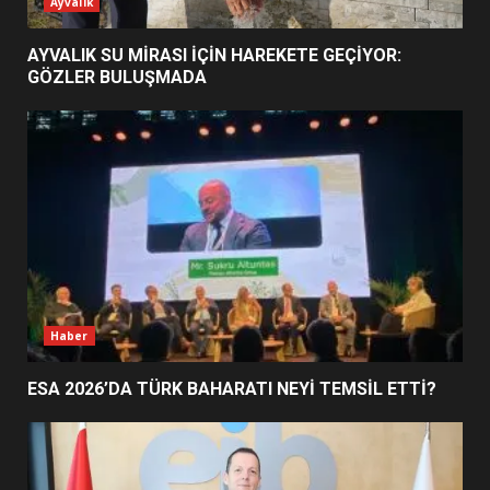
ESA 2026’DA TÜRK BAHARATI
Ayvalık
NEYİ TEMSİL ETTİ?
2
AYVALIK SU MİRASI İÇİN HAREKETE GEÇİYOR:
GÖZLER BULUŞMADA
EİB’DE KRİTİK ATAMA:
SÜRDÜRÜLEBİLİRLİKTE NE
DEĞİŞECEK?
3
EDREMİT’İN GURURU TÜRKİYE
FİNALİNDE NE BAŞARDI?
4
Haber
ESA 2026’DA TÜRK BAHARATI NEYİ TEMSİL ETTİ?
BALIKESİR MÜZELERİNDE SÜRE
UZATILDI: NE DEĞİŞTİ?
5