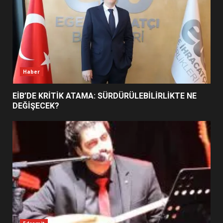
BURHANİYE SATRANÇ
TURNUVASI KAYITLARI NEYİ
DEĞİŞTİRİYOR?
6
Haber
BURHANİYE BELEDİYESPOR’DA
YENİ YÖNETİM NASIL
EİB’DE KRİTİK ATAMA: SÜRDÜRÜLEBİLİRLİKTE NE
ŞEKİLLENDİ?
DEĞİŞECEK?
7