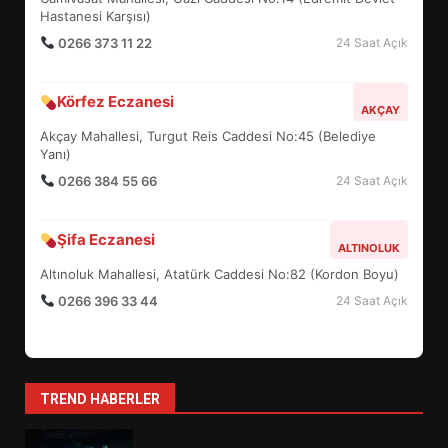
5
Hastanesi Karşısı)
0266 373 11 22
24 Saat Açık
BURHANİYE SATRANÇ
Körfez Eczanesi
TURNUVASI KAYITLARI NEYİ
AKÇAY
DEĞİŞTİRİYOR?
Akçay Mahallesi, Turgut Reis Caddesi No:45 (Belediye
6
Yanı)
0266 384 55 66
24 Saat Açık
BURHANİYE BELEDİYESPOR’DA
YENİ YÖNETİM NASIL
Şifa Eczanesi
ALTINOLUK
ŞEKİLLENDİ?
7
Altınoluk Mahallesi, Atatürk Caddesi No:82 (Kordon Boyu)
0266 396 33 44
24 Saat Açık
AYVALIK SU MİRASI İÇİN
HAREKETE GEÇİYOR: GÖZLER
BULUŞMADA
1
TREND HABERLER