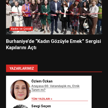
Kadın ve Çocuk
Burhaniye’de “Kadın Gözüyle Emek” Sergisi
Kapılarını Açtı
YAZARLARIMIZ
Özlem Özkan
Anayasa 66: Vatandaşlık mı, Etnik
Tanım mı?
TÜM YAZILARI »
Sevgi Seçen