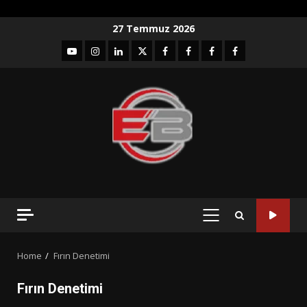
Skip
27 Temmuz 2026
to
YouTube
Instagram
LinkedIn
twitter
facebook-
Facebook-
Facebook-
Facebook-
content
1
2
3
Grup
PRIMARY
MENU
Home
Fırın Denetimi
Fırın Denetimi