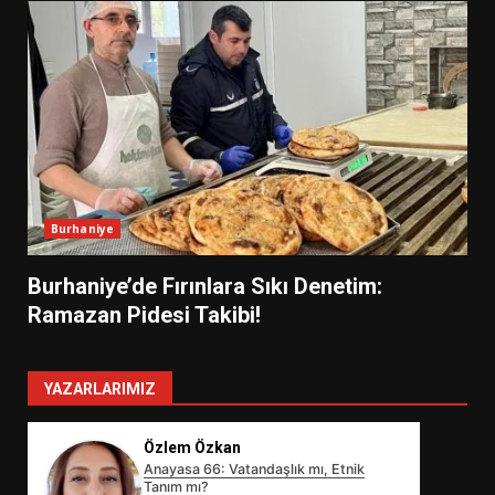
Burhaniye
Burhaniye’de Fırınlara Sıkı Denetim:
Ramazan Pidesi Takibi!
YAZARLARIMIZ
Özlem Özkan
Anayasa 66: Vatandaşlık mı, Etnik
Tanım mı?