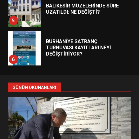
BALIKESİR MÜZELERİNDE SÜRE
UZATILDI: NE DEĞİŞTİ?
5
BURHANİYE SATRANÇ
TURNUVASI KAYITLARI NEYİ
DEĞİŞTİRİYOR?
6
BURHANİYE BELEDİYESPOR’DA
YENİ YÖNETİM NASIL
GÜNÜN OKUNANLARI
ŞEKİLLENDİ?
7
AYVALIK SU MİRASI İÇİN
HAREKETE GEÇİYOR: GÖZLER
BULUŞMADA
1