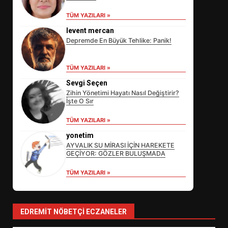
TÜM YAZILARI »
levent mercan
Depremde En Büyük Tehlike: Panik!
TÜM YAZILARI »
Sevgi Seçen
Zihin Yönetimi Hayatı Nasıl Değiştirir?
İşte O Sır
EİB’DE KRİTİK ATAMA:
TÜM YAZILARI »
SÜRDÜRÜLEBİLİRLİKTE NE
DEĞİŞECEK?
yonetim
3
AYVALIK SU MİRASI İÇİN HAREKETE
GEÇİYOR: GÖZLER BULUŞMADA
TÜM YAZILARI »
EDREMİT’İN GURURU TÜRKİYE
FİNALİNDE NE BAŞARDI?
4
EDREMIT NÖBETÇI ECZANELER