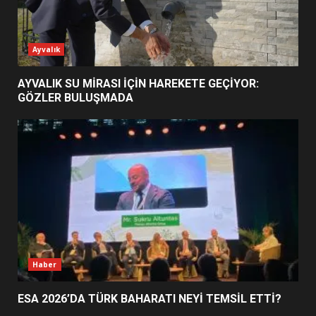
ESA 2026’DA TÜRK BAHARATI
Ayvalık
NEYİ TEMSİL ETTİ?
2
AYVALIK SU MİRASI İÇİN HAREKETE GEÇİYOR:
GÖZLER BULUŞMADA
EİB’DE KRİTİK ATAMA:
SÜRDÜRÜLEBİLİRLİKTE NE
DEĞİŞECEK?
3
EDREMİT’İN GURURU TÜRKİYE
FİNALİNDE NE BAŞARDI?
4
Haber
ESA 2026’DA TÜRK BAHARATI NEYİ TEMSİL ETTİ?
BALIKESİR MÜZELERİNDE SÜRE