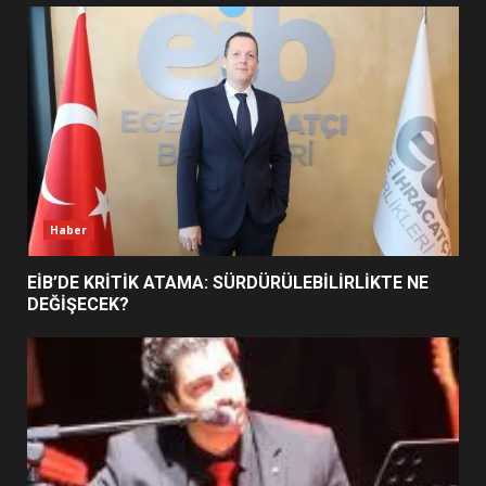
UZATILDI: NE DEĞİŞTİ?
5
BURHANİYE SATRANÇ
TURNUVASI KAYITLARI NEYİ
DEĞİŞTİRİYOR?
6
Haber
BURHANİYE BELEDİYESPOR’DA
YENİ YÖNETİM NASIL
EİB’DE KRİTİK ATAMA: SÜRDÜRÜLEBİLİRLİKTE NE
ŞEKİLLENDİ?
DEĞİŞECEK?
7