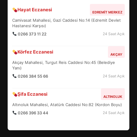
Hayat Eczanesi
BALIKESİR MÜZELERİNDE SÜRE
EDREMIT MERKEZ
UZATILDI: NE DEĞİŞTİ?
Camivasat Mahallesi, Gazi Caddesi No:14 (Edremit Devlet
5
Hastanesi Karşısı)
0266 373 11 22
24 Saat Açık
BURHANİYE SATRANÇ
Körfez Eczanesi
TURNUVASI KAYITLARI NEYİ
AKÇAY
DEĞİŞTİRİYOR?
Akçay Mahallesi, Turgut Reis Caddesi No:45 (Belediye
6
Yanı)
0266 384 55 66
24 Saat Açık
BURHANİYE BELEDİYESPOR’DA
YENİ YÖNETİM NASIL
Şifa Eczanesi
ALTINOLUK
ŞEKİLLENDİ?
7
Altınoluk Mahallesi, Atatürk Caddesi No:82 (Kordon Boyu)
0266 396 33 44
24 Saat Açık
AYVALIK SU MİRASI İÇİN
HAREKETE GEÇİYOR: GÖZLER
BULUŞMADA