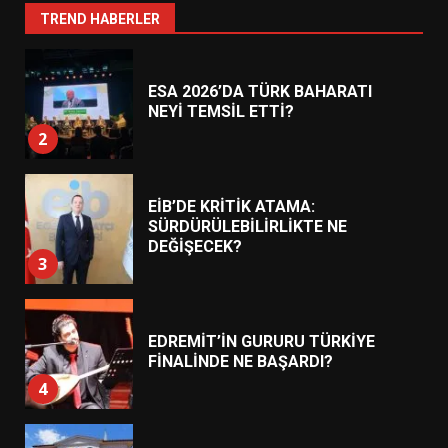
1
TREND HABERLER
ESA 2026’DA TÜRK BAHARATI
NEYİ TEMSİL ETTİ?
2
EİB’DE KRİTİK ATAMA:
SÜRDÜRÜLEBİLİRLİKTE NE
DEĞİŞECEK?
3
EDREMİT’İN GURURU TÜRKİYE
FİNALİNDE NE BAŞARDI?
4