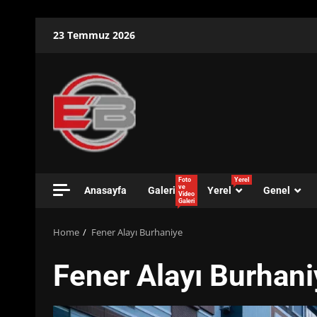
Skip
23 Temmuz 2026
to
content
Foto
Yerel
ve
Anasayfa
Galeri
Yerel
Genel
Video
Galeri
Home
Fener Alayı Burhaniye
Fener Alayı Burhani