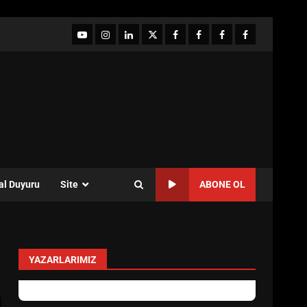
YouTube
Instagram
LinkedIn
twitter
facebook-
Facebook-
Facebook-
Facebook-
1
2
3
Grup
al Duyuru
Site
ABONE OL
YAZARLARIMIZ
levent mercan