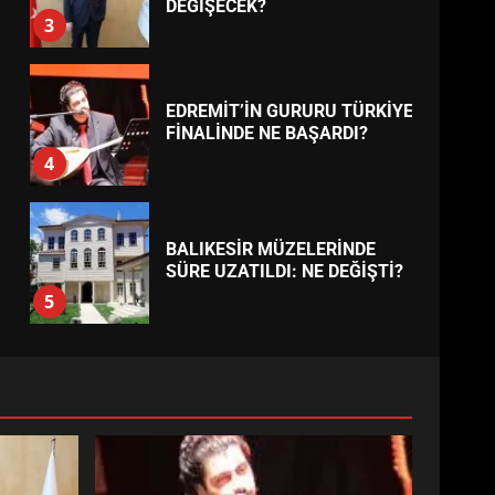
BURHANİYE
BELEDİYESPOR’DA YENİ
YÖNETİM NASIL ŞEKİLLENDİ?
7
TREND HABERLER
AYVALIK SU MİRASI İÇİN
HAREKETE GEÇİYOR: GÖZLER
BULUŞMADA
1
ESA 2026’DA TÜRK BAHARATI
NEYİ TEMSİL ETTİ?
2
EİB’DE KRİTİK ATAMA:
SÜRDÜRÜLEBİLİRLİKTE NE
DEĞİŞECEK?
3