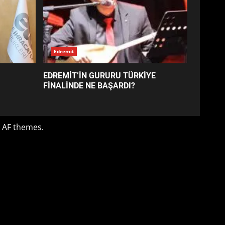
EDREMİT’İN GURURU TÜRKİYE
FİNALİNDE NE BAŞARDI?
4
BALIKESİR MÜZELERİNDE
SÜRE UZATILDI: NE DEĞİŞTİ?
5
BURHANİYE SATRANÇ
TURNUVASI KAYITLARI NEYİ
DEĞİŞTİRİYOR?
6
BURHANİYE