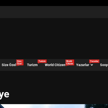
Size
Turizm
World
Yazarlar
Özel
Citizen
Size Özel
Turizm
World Citizen
Yazarlar
Sosy
ye