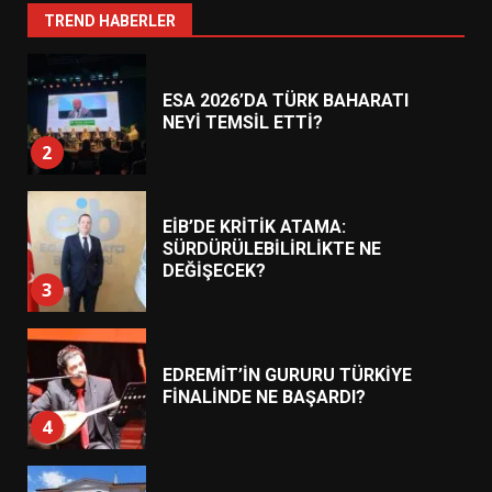
1
TREND HABERLER
ESA 2026’DA TÜRK BAHARATI
NEYİ TEMSİL ETTİ?
2
EİB’DE KRİTİK ATAMA:
SÜRDÜRÜLEBİLİRLİKTE NE
DEĞİŞECEK?
3
EDREMİT’İN GURURU TÜRKİYE
FİNALİNDE NE BAŞARDI?
4