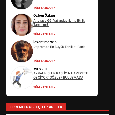
TÜM YAZILARI »
Özlem Özkan
Anayasa 66: Vatandaşlık mı, Etnik
Tanım mı?
TÜM YAZILARI »
levent mercan
Depremde En Büyük Tehlike: Panik!
EİB’DE KRİTİK ATAMA:
TÜM YAZILARI »
SÜRDÜRÜLEBİLİRLİKTE NE
DEĞİŞECEK?
yonetim
3
AYVALIK SU MİRASI İÇİN HAREKETE
GEÇİYOR: GÖZLER BULUŞMADA
TÜM YAZILARI »
EDREMİT’İN GURURU TÜRKİYE
FİNALİNDE NE BAŞARDI?
4
EDREMIT NÖBETÇI ECZANELER