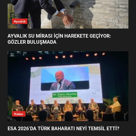
ESA 2026’DA TÜRK BAHARATI
Ayvalık
NEYİ TEMSİL ETTİ?
2
AYVALIK SU MİRASI İÇİN HAREKETE GEÇİYOR:
GÖZLER BULUŞMADA
EİB’DE KRİTİK ATAMA:
SÜRDÜRÜLEBİLİRLİKTE NE
DEĞİŞECEK?
3
EDREMİT’İN GURURU TÜRKİYE
FİNALİNDE NE BAŞARDI?
4
Haber
ESA 2026’DA TÜRK BAHARATI NEYİ TEMSİL ETTİ?
BALIKESİR MÜZELERİNDE SÜRE