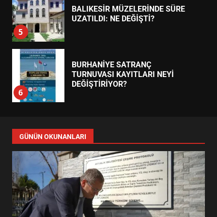
BALIKESİR MÜZELERİNDE SÜRE
UZATILDI: NE DEĞİŞTİ?
5
BURHANİYE SATRANÇ
TURNUVASI KAYITLARI NEYİ
DEĞİŞTİRİYOR?
6
BURHANİYE BELEDİYESPOR’DA
YENİ YÖNETİM NASIL
GÜNÜN OKUNANLARI
ŞEKİLLENDİ?
7
AYVALIK SU MİRASI İÇİN
HAREKETE GEÇİYOR: GÖZLER
BULUŞMADA
1