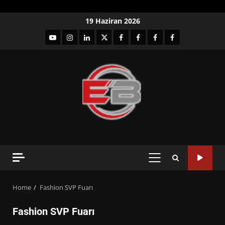
Skip
19 Haziran 2026
to
YouTube
Instagram
LinkedIn
twitter
facebook-
Facebook-
Facebook-
Facebook-
content
1
2
3
Grup
PRIMARY
MENU
Home
Fashion SVP Fuarı
Fashion SVP Fuarı