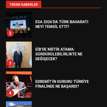
1
TREND HABERLER
ESA 2026’DA TÜRK BAHARATI
NEYİ TEMSİL ETTİ?
2
EİB’DE KRİTİK ATAMA:
SÜRDÜRÜLEBİLİRLİKTE NE
DEĞİŞECEK?
3
EDREMİT’İN GURURU TÜRKİYE
FİNALİNDE NE BAŞARDI?
4