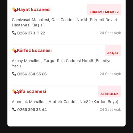
Hayat Eczanesi
BALIKESİR MÜZELERİNDE SÜRE
EDREMIT MERKEZ
UZATILDI: NE DEĞİŞTİ?
Camivasat Mahallesi, Gazi Caddesi No:14 (Edremit Devlet
5
Hastanesi Karşısı)
0266 373 11 22
24 Saat Açık
BURHANİYE SATRANÇ
Körfez Eczanesi
TURNUVASI KAYITLARI NEYİ
AKÇAY
DEĞİŞTİRİYOR?
Akçay Mahallesi, Turgut Reis Caddesi No:45 (Belediye
6
Yanı)
0266 384 55 66
24 Saat Açık
BURHANİYE BELEDİYESPOR’DA
YENİ YÖNETİM NASIL
Şifa Eczanesi
ALTINOLUK
ŞEKİLLENDİ?
7
Altınoluk Mahallesi, Atatürk Caddesi No:82 (Kordon Boyu)
0266 396 33 44
24 Saat Açık
AYVALIK SU MİRASI İÇİN
HAREKETE GEÇİYOR: GÖZLER
BULUŞMADA