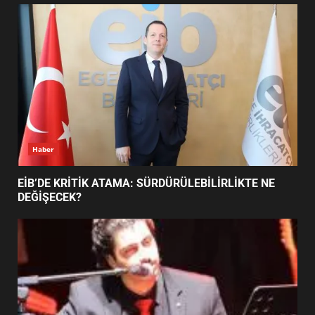
UZATILDI: NE DEĞİŞTİ?
5
BURHANİYE SATRANÇ
TURNUVASI KAYITLARI NEYİ
DEĞİŞTİRİYOR?
6
Haber
BURHANİYE BELEDİYESPOR’DA
YENİ YÖNETİM NASIL
EİB’DE KRİTİK ATAMA: SÜRDÜRÜLEBİLİRLİKTE NE
ŞEKİLLENDİ?
DEĞİŞECEK?
7