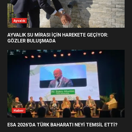
ESA 2026’DA TÜRK BAHARATI
Ayvalık
NEYİ TEMSİL ETTİ?
2
AYVALIK SU MİRASI İÇİN HAREKETE GEÇİYOR:
GÖZLER BULUŞMADA
EİB’DE KRİTİK ATAMA:
SÜRDÜRÜLEBİLİRLİKTE NE
DEĞİŞECEK?
3
EDREMİT’İN GURURU TÜRKİYE
FİNALİNDE NE BAŞARDI?
4
Haber
ESA 2026’DA TÜRK BAHARATI NEYİ TEMSİL ETTİ?
BALIKESİR MÜZELERİNDE SÜRE