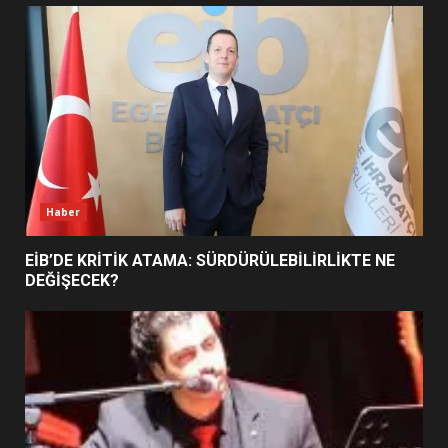
UZATILDI: NE DEĞİŞTİ?
5
BURHANİYE SATRANÇ
TURNUVASI KAYITLARI NEYİ
DEĞİŞTİRİYOR?
6
Haber
BURHANİYE BELEDİYESPOR’DA
YENİ YÖNETİM NASIL
EİB’DE KRİTİK ATAMA: SÜRDÜRÜLEBİLİRLİKTE NE
ŞEKİLLENDİ?
DEĞİŞECEK?
7