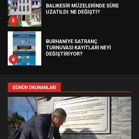
BALIKESİR MÜZELERİNDE SÜRE
UZATILDI: NE DEĞİŞTİ?
5
BURHANİYE SATRANÇ
TURNUVASI KAYITLARI NEYİ
DEĞİŞTİRİYOR?
6
BURHANİYE BELEDİYESPOR’DA
YENİ YÖNETİM NASIL
GÜNÜN OKUNANLARI
ŞEKİLLENDİ?
7
AYVALIK SU MİRASI İÇİN
HAREKETE GEÇİYOR: GÖZLER
BULUŞMADA
1