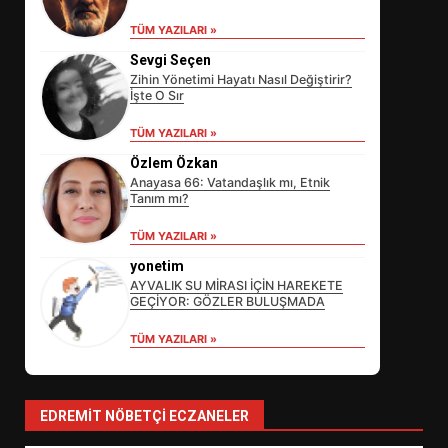
TÜM YAZILARI »
Sevgi Seçen
Zihin Yönetimi Hayatı Nasıl Değiştirir?
İşte O Sır
TÜM YAZILARI »
Özlem Özkan
Anayasa 66: Vatandaşlık mı, Etnik
Tanım mı?
EİB’DE KRİTİK ATAMA:
TÜM YAZILARI »
SÜRDÜRÜLEBİLİRLİKTE NE
DEĞİŞECEK?
yonetim
3
AYVALIK SU MİRASI İÇİN HAREKETE
GEÇİYOR: GÖZLER BULUŞMADA
TÜM YAZILARI »
EDREMİT’İN GURURU TÜRKİYE
FİNALİNDE NE BAŞARDI?
4
EDREMIT NÖBETÇI ECZANELER