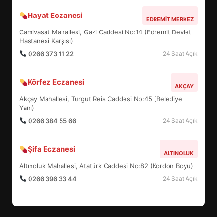
Hayat Eczanesi
BALIKESİR MÜZELERİNDE SÜRE
EDREMIT MERKEZ
UZATILDI: NE DEĞİŞTİ?
Camivasat Mahallesi, Gazi Caddesi No:14 (Edremit Devlet
5
Hastanesi Karşısı)
0266 373 11 22
24 Saat Açık
BURHANİYE SATRANÇ
Körfez Eczanesi
TURNUVASI KAYITLARI NEYİ
AKÇAY
DEĞİŞTİRİYOR?
Akçay Mahallesi, Turgut Reis Caddesi No:45 (Belediye
6
Yanı)
0266 384 55 66
24 Saat Açık
BURHANİYE BELEDİYESPOR’DA
YENİ YÖNETİM NASIL
Şifa Eczanesi
ALTINOLUK
ŞEKİLLENDİ?
7
Altınoluk Mahallesi, Atatürk Caddesi No:82 (Kordon Boyu)
0266 396 33 44
24 Saat Açık
AYVALIK SU MİRASI İÇİN
HAREKETE GEÇİYOR: GÖZLER
BULUŞMADA