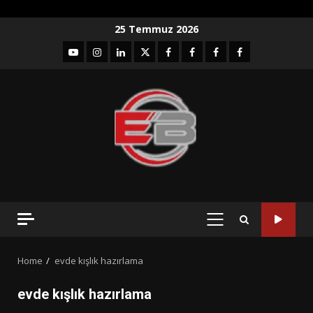
Skip
25 Temmuz 2026
to
YouTube
Instagram
LinkedIn
twitter
facebook-
Facebook-
Facebook-
Facebook-
content
1
2
3
Grup
PRIMARY
MENU
Home
evde kışlık hazırlama
evde kışlık hazırlama