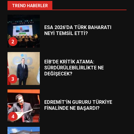
1
TREND HABERLER
ESA 2026’DA TÜRK BAHARATI
NEYİ TEMSİL ETTİ?
2
EİB’DE KRİTİK ATAMA:
SÜRDÜRÜLEBİLİRLİKTE NE
DEĞİŞECEK?
3
EDREMİT’İN GURURU TÜRKİYE
FİNALİNDE NE BAŞARDI?
4