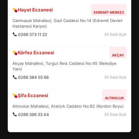
Hayat Eczanesi
BALIKESİR MÜZELERİNDE SÜRE
EDREMIT MERKEZ
UZATILDI: NE DEĞİŞTİ?
Camivasat Mahallesi, Gazi Caddesi No:14 (Edremit Devlet
5
Hastanesi Karşısı)
0266 373 11 22
24 Saat Açık
BURHANİYE SATRANÇ
Körfez Eczanesi
TURNUVASI KAYITLARI NEYİ
AKÇAY
DEĞİŞTİRİYOR?
Akçay Mahallesi, Turgut Reis Caddesi No:45 (Belediye
6
Yanı)
0266 384 55 66
24 Saat Açık
BURHANİYE BELEDİYESPOR’DA
YENİ YÖNETİM NASIL
Şifa Eczanesi
ALTINOLUK
ŞEKİLLENDİ?
7
Altınoluk Mahallesi, Atatürk Caddesi No:82 (Kordon Boyu)
0266 396 33 44
24 Saat Açık
AYVALIK SU MİRASI İÇİN
HAREKETE GEÇİYOR: GÖZLER
BULUŞMADA