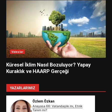
Videolar
Küresel İklim Nasıl Bozuluyor? Yapay
Kuraklık ve HAARP Gerçeği
YAZARLARIMIZ
Özlem Özkan
Anayasa 66: Vatandaşlık mı, Etnik
Tanım mı?