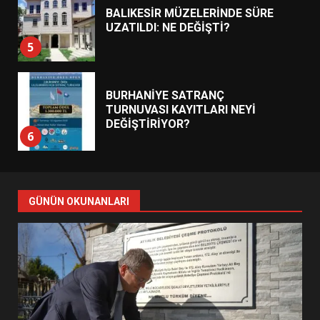
BALIKESİR MÜZELERİNDE SÜRE
UZATILDI: NE DEĞİŞTİ?
5
BURHANİYE SATRANÇ
TURNUVASI KAYITLARI NEYİ
DEĞİŞTİRİYOR?
6
BURHANİYE BELEDİYESPOR’DA
YENİ YÖNETİM NASIL
GÜNÜN OKUNANLARI
ŞEKİLLENDİ?
7
AYVALIK SU MİRASI İÇİN
HAREKETE GEÇİYOR: GÖZLER
BULUŞMADA
1