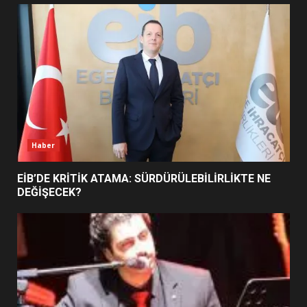
UZATILDI: NE DEĞİŞTİ?
5
BURHANİYE SATRANÇ
TURNUVASI KAYITLARI NEYİ
DEĞİŞTİRİYOR?
6
Haber
BURHANİYE BELEDİYESPOR’DA
YENİ YÖNETİM NASIL
EİB’DE KRİTİK ATAMA: SÜRDÜRÜLEBİLİRLİKTE NE
ŞEKİLLENDİ?
DEĞİŞECEK?
7