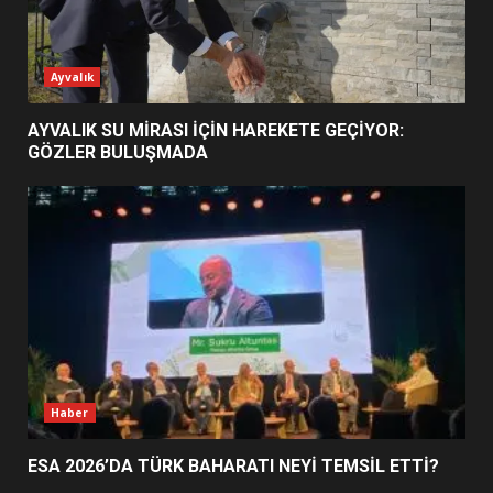
ESA 2026’DA TÜRK BAHARATI
Ayvalık
NEYİ TEMSİL ETTİ?
2
AYVALIK SU MİRASI İÇİN HAREKETE GEÇİYOR:
GÖZLER BULUŞMADA
EİB’DE KRİTİK ATAMA:
SÜRDÜRÜLEBİLİRLİKTE NE
DEĞİŞECEK?
3
EDREMİT’İN GURURU TÜRKİYE
FİNALİNDE NE BAŞARDI?
4
Haber
ESA 2026’DA TÜRK BAHARATI NEYİ TEMSİL ETTİ?
BALIKESİR MÜZELERİNDE SÜRE