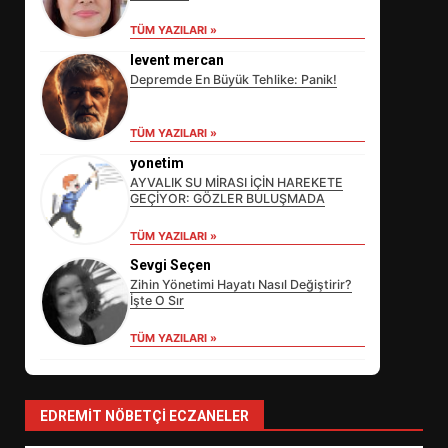
TÜM YAZILARI »
levent mercan
Depremde En Büyük Tehlike: Panik!
TÜM YAZILARI »
yonetim
AYVALIK SU MİRASI İÇİN HAREKETE
GEÇİYOR: GÖZLER BULUŞMADA
EİB’DE KRİTİK ATAMA:
TÜM YAZILARI »
SÜRDÜRÜLEBİLİRLİKTE NE
Sevgi Seçen
DEĞİŞECEK?
3
Zihin Yönetimi Hayatı Nasıl Değiştirir?
İşte O Sır
TÜM YAZILARI »
EDREMİT’İN GURURU TÜRKİYE
FİNALİNDE NE BAŞARDI?
4
EDREMIT NÖBETÇI ECZANELER