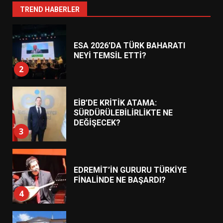
1
TREND HABERLER
ESA 2026’DA TÜRK BAHARATI
NEYİ TEMSİL ETTİ?
2
EİB’DE KRİTİK ATAMA:
SÜRDÜRÜLEBİLİRLİKTE NE
DEĞİŞECEK?
3
EDREMİT’İN GURURU TÜRKİYE
FİNALİNDE NE BAŞARDI?
4