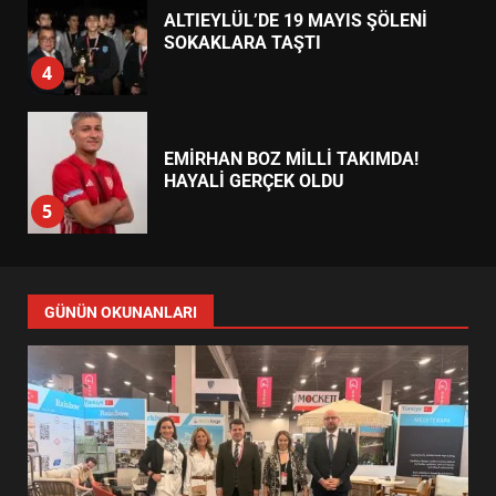
ALTIEYLÜL’DE 19 MAYIS ŞÖLENİ
SOKAKLARA TAŞTI
4
EMİRHAN BOZ MİLLİ TAKIMDA!
HAYALİ GERÇEK OLDU
5
EDREMİT’TE 19 MAYIS COŞKUSU
GÜNÜN OKUNANLARI
MEYDANLARA TAŞTI
6
EDREMİT BELEDİYESİ BAYRAM
SEFERBERLİĞİ: TÜM İLÇE
HAZIRLANIYOR
7