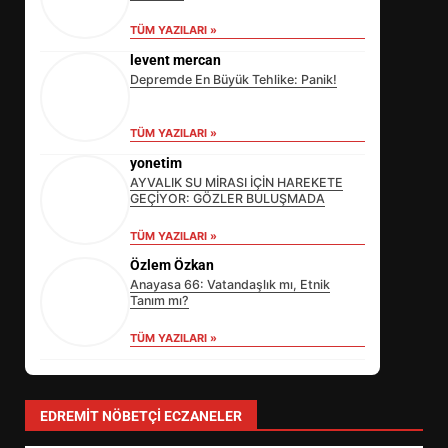
TÜM YAZILARI »
levent mercan
Depremde En Büyük Tehlike: Panik!
TÜM YAZILARI »
yonetim
AYVALIK SU MİRASI İÇİN HAREKETE
GEÇİYOR: GÖZLER BULUŞMADA
TÜM YAZILARI »
Özlem Özkan
Anayasa 66: Vatandaşlık mı, Etnik
Tanım mı?
TÜM YAZILARI »
SİBER VATAN’DA NEFES KESEN
YARI FİNAL! 24 GENÇ YARIŞTI
3
EDREMIT NÖBETÇI ECZANELER