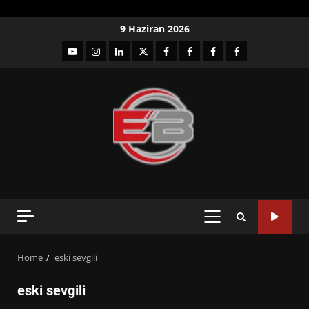
Skip
9 Haziran 2026
to
YouTube
Instagram
LinkedIn
twitter
facebook-
Facebook-
Facebook-
Facebook-
content
1
2
3
Grup
PRIMARY
MENU
Home
eski sevgili
eski sevgili