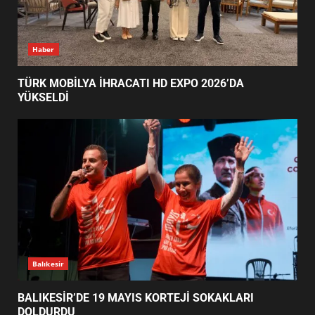
TÜRK MOBİLYA İHRACATI HD
Haber
EXPO 2026’DA YÜKSELDİ
1
TÜRK MOBİLYA İHRACATI HD EXPO 2026’DA
YÜKSELDİ
BALIKESİR’DE 19 MAYIS KORTEJİ
SOKAKLARI DOLDURDU
2
SİBER VATAN’DA NEFES KESEN
YARI FİNAL! 24 GENÇ YARIŞTI
3
Balıkesir
BALIKESİR’DE 19 MAYIS KORTEJİ SOKAKLARI
DOLDURDU
ALTIEYLÜL’DE 19 MAYIS ŞÖLENİ