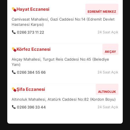
Hayat Eczanesi
ALTIEYLÜL’DE 19 MAYIS ŞÖLENİ
EDREMIT MERKEZ
SOKAKLARA TAŞTI
Camivasat Mahallesi, Gazi Caddesi No:14 (Edremit Devlet
4
Hastanesi Karşısı)
0266 373 11 22
24 Saat Açık
EMİRHAN BOZ MİLLİ TAKIMDA!
Körfez Eczanesi
AKÇAY
HAYALİ GERÇEK OLDU
Akçay Mahallesi, Turgut Reis Caddesi No:45 (Belediye
5
Yanı)
0266 384 55 66
24 Saat Açık
EDREMİT’TE 19 MAYIS COŞKUSU
Şifa Eczanesi
MEYDANLARA TAŞTI
ALTINOLUK
6
Altınoluk Mahallesi, Atatürk Caddesi No:82 (Kordon Boyu)
0266 396 33 44
24 Saat Açık
EDREMİT BELEDİYESİ BAYRAM
SEFERBERLİĞİ: TÜM İLÇE
HAZIRLANIYOR