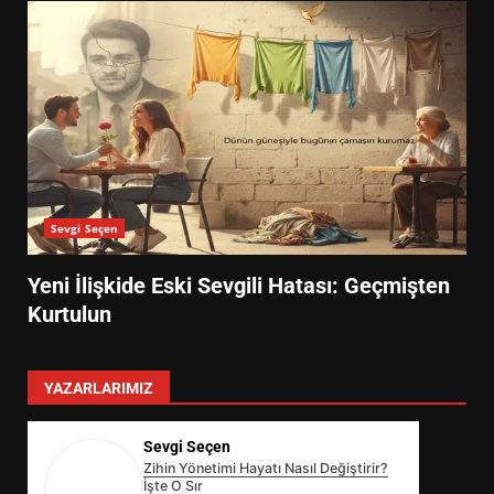
Sevgi Seçen
Yeni İlişkide Eski Sevgili Hatası: Geçmişten
Kurtulun
YAZARLARIMIZ
Sevgi Seçen
Zihin Yönetimi Hayatı Nasıl Değiştirir?
İşte O Sır