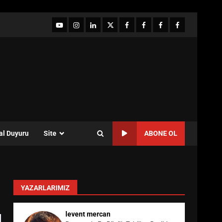
YouTube
Instagram
LinkedIn
twitter
facebook-
Facebook-
Facebook-
Facebook-
1
2
3
Grup
al Duyuru
Site
ABONE OL
YAZARLARIMIZ
levent mercan