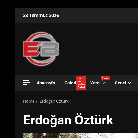
Skip
23 Temmuz 2026
to
content
Foto
Yerel
ve
Anasayfa
Galeri
Yerel
Genel
Video
Galeri
Home
Erdoğan Öztürk
Erdoğan Öztürk