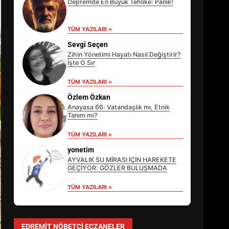
Depremde En Büyük Tehlike: Panik!
TÜM YAZILARI »
Sevgi Seçen
Zihin Yönetimi Hayatı Nasıl Değiştirir?
İşte O Sır
TÜM YAZILARI »
Özlem Özkan
Anayasa 66: Vatandaşlık mı, Etnik
Tanım mı?
TÜM YAZILARI »
EİB’DE KRİTİK ATAMA:
SÜRDÜRÜLEBİLİRLİKTE NE
yonetim
DEĞİŞECEK?
AYVALIK SU MİRASI İÇİN HAREKETE
3
GEÇİYOR: GÖZLER BULUŞMADA
TÜM YAZILARI »
EDREMİT’İN GURURU TÜRKİYE
FİNALİNDE NE BAŞARDI?
EDREMIT NÖBETÇI ECZANELER