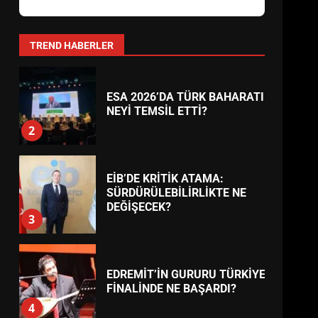
AYVALIK SU MİRASI İÇİN
HAREKETE GEÇİYOR: GÖZLER
BULUŞMADA
1
TREND HABERLER
ESA 2026’DA TÜRK BAHARATI
NEYİ TEMSİL ETTİ?
2
EİB’DE KRİTİK ATAMA:
SÜRDÜRÜLEBİLİRLİKTE NE
DEĞİŞECEK?
3
EDREMİT’İN GURURU TÜRKİYE
FİNALİNDE NE BAŞARDI?
4