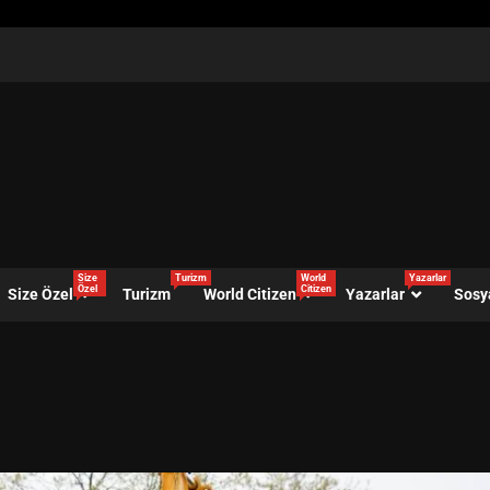
Size
Turizm
World
Yazarlar
Özel
Citizen
Size Özel
Turizm
World Citizen
Yazarlar
Sosy