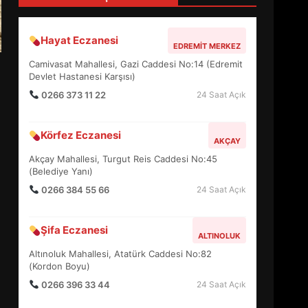
4
Hayat Eczanesi
EDREMIT MERKEZ
BALIKESİR MÜZELERİNDE
Camivasat Mahallesi, Gazi Caddesi No:14 (Edremit
SÜRE UZATILDI: NE DEĞİŞTİ?
Devlet Hastanesi Karşısı)
5
0266 373 11 22
24 Saat Açık
Körfez Eczanesi
BURHANİYE SATRANÇ
AKÇAY
TURNUVASI KAYITLARI NEYİ
Akçay Mahallesi, Turgut Reis Caddesi No:45
DEĞİŞTİRİYOR?
(Belediye Yanı)
6
0266 384 55 66
24 Saat Açık
BURHANİYE
Şifa Eczanesi
BELEDİYESPOR’DA YENİ
ALTINOLUK
YÖNETİM NASIL ŞEKİLLENDİ?
Altınoluk Mahallesi, Atatürk Caddesi No:82
7
(Kordon Boyu)
0266 396 33 44
24 Saat Açık