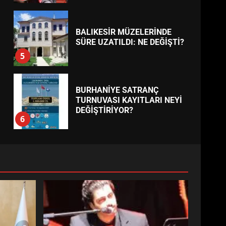
BALIKESİR MÜZELERİNDE
SÜRE UZATILDI: NE DEĞİŞTİ?
5
BURHANİYE SATRANÇ
TURNUVASI KAYITLARI NEYİ
DEĞİŞTİRİYOR?
6
BURHANİYE
BELEDİYESPOR’DA YENİ
YÖNETİM NASIL ŞEKİLLENDİ?
7
AYVALIK SU MİRASI İÇİN