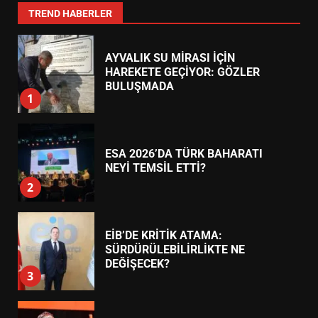
7
TREND HABERLER
AYVALIK SU MİRASI İÇİN
HAREKETE GEÇİYOR: GÖZLER
BULUŞMADA
1
ESA 2026’DA TÜRK BAHARATI
NEYİ TEMSİL ETTİ?
2
EİB’DE KRİTİK ATAMA:
SÜRDÜRÜLEBİLİRLİKTE NE
DEĞİŞECEK?
3