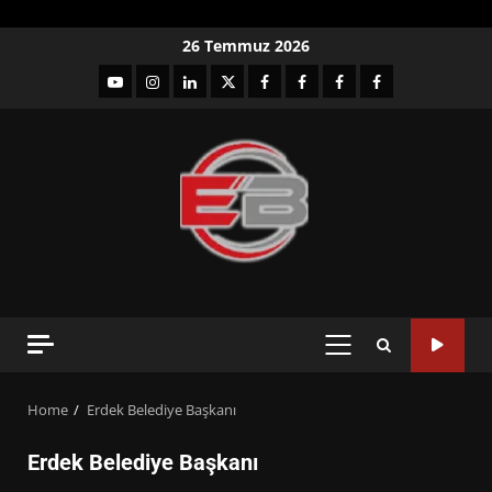
Skip
26 Temmuz 2026
to
YouTube
Instagram
LinkedIn
twitter
facebook-
Facebook-
Facebook-
Facebook-
content
1
2
3
Grup
PRIMARY
MENU
Home
Erdek Belediye Başkanı
Erdek Belediye Başkanı