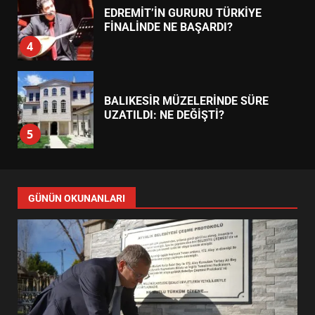
EDREMİT’İN GURURU TÜRKİYE
FİNALİNDE NE BAŞARDI?
4
BALIKESİR MÜZELERİNDE SÜRE
UZATILDI: NE DEĞİŞTİ?
5
BURHANİYE SATRANÇ
TURNUVASI KAYITLARI NEYİ
GÜNÜN OKUNANLARI
DEĞİŞTİRİYOR?
6
BURHANİYE BELEDİYESPOR’DA
YENİ YÖNETİM NASIL
ŞEKİLLENDİ?
7