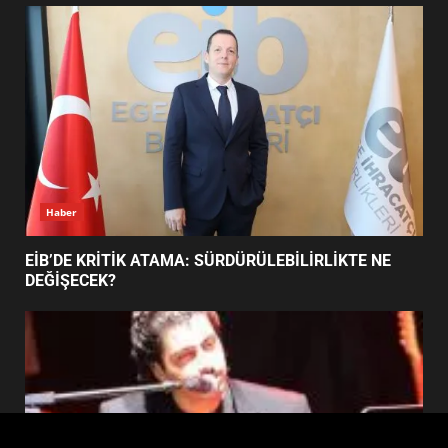
FİNALİNDE NE BAŞARDI?
4
BALIKESİR MÜZELERİNDE SÜRE
UZATILDI: NE DEĞİŞTİ?
5
Haber
BURHANİYE SATRANÇ
TURNUVASI KAYITLARI NEYİ
EİB’DE KRİTİK ATAMA: SÜRDÜRÜLEBİLİRLİKTE NE
DEĞİŞTİRİYOR?
DEĞİŞECEK?
6
BURHANİYE BELEDİYESPOR’DA
YENİ YÖNETİM NASIL
ŞEKİLLENDİ?
7