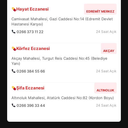
Hayat Eczanesi
EDREMİT’İN GURURU TÜRKİYE
EDREMIT MERKEZ
FİNALİNDE NE BAŞARDI?
Camivasat Mahallesi, Gazi Caddesi No:14 (Edremit Devlet
4
Hastanesi Karşısı)
0266 373 11 22
24 Saat Açık
BALIKESİR MÜZELERİNDE SÜRE
Körfez Eczanesi
AKÇAY
UZATILDI: NE DEĞİŞTİ?
Akçay Mahallesi, Turgut Reis Caddesi No:45 (Belediye
5
Yanı)
0266 384 55 66
24 Saat Açık
BURHANİYE SATRANÇ
TURNUVASI KAYITLARI NEYİ
Şifa Eczanesi
ALTINOLUK
DEĞİŞTİRİYOR?
6
Altınoluk Mahallesi, Atatürk Caddesi No:82 (Kordon Boyu)
0266 396 33 44
24 Saat Açık
BURHANİYE BELEDİYESPOR’DA
YENİ YÖNETİM NASIL
ŞEKİLLENDİ?