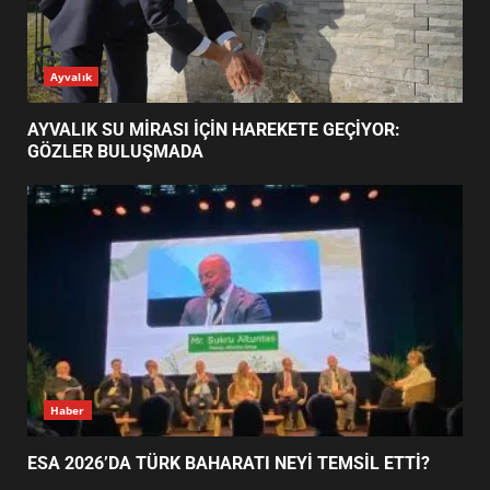
AYVALIK SU MİRASI İÇİN
Ayvalık
HAREKETE GEÇİYOR: GÖZLER
BULUŞMADA
1
AYVALIK SU MİRASI İÇİN HAREKETE GEÇİYOR:
GÖZLER BULUŞMADA
ESA 2026’DA TÜRK BAHARATI
NEYİ TEMSİL ETTİ?
2
EİB’DE KRİTİK ATAMA:
SÜRDÜRÜLEBİLİRLİKTE NE
DEĞİŞECEK?
3
Haber
ESA 2026’DA TÜRK BAHARATI NEYİ TEMSİL ETTİ?
EDREMİT’İN GURURU TÜRKİYE