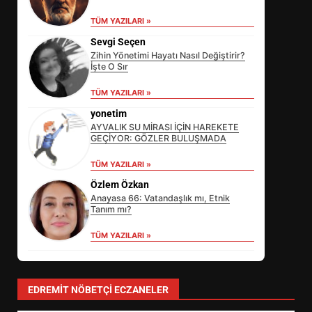
TÜM YAZILARI »
Sevgi Seçen
Zihin Yönetimi Hayatı Nasıl Değiştirir?
İşte O Sır
TÜM YAZILARI »
yonetim
AYVALIK SU MİRASI İÇİN HAREKETE
GEÇİYOR: GÖZLER BULUŞMADA
TÜM YAZILARI »
Özlem Özkan
Anayasa 66: Vatandaşlık mı, Etnik
Tanım mı?
TÜM YAZILARI »
EİB’DE KRİTİK ATAMA:
SÜRDÜRÜLEBİLİRLİKTE NE
DEĞİŞECEK?
3
EDREMIT NÖBETÇI ECZANELER