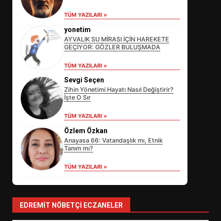
TÜM YAZILARI »
yonetim
AYVALIK SU MİRASI İÇİN HAREKETE
GEÇİYOR: GÖZLER BULUŞMADA
TÜM YAZILARI »
Sevgi Seçen
Zihin Yönetimi Hayatı Nasıl Değiştirir?
İşte O Sır
EİB’DE KRİTİK ATAMA:
TÜM YAZILARI »
SÜRDÜRÜLEBİLİRLİKTE NE
Özlem Özkan
DEĞİŞECEK?
3
Anayasa 66: Vatandaşlık mı, Etnik
Tanım mı?
TÜM YAZILARI »
EDREMİT’İN GURURU TÜRKİYE
FİNALİNDE NE BAŞARDI?
4
EDREMIT NÖBETÇI ECZANELER