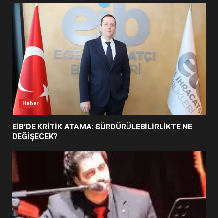
UZATILDI: NE DEĞİŞTİ?
5
BURHANİYE SATRANÇ
TURNUVASI KAYITLARI NEYİ
DEĞİŞTİRİYOR?
6
Haber
BURHANİYE BELEDİYESPOR’DA
YENİ YÖNETİM NASIL
EİB’DE KRİTİK ATAMA: SÜRDÜRÜLEBİLİRLİKTE NE
ŞEKİLLENDİ?
DEĞİŞECEK?
7