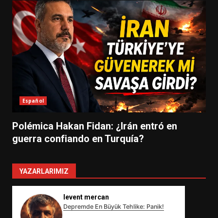
Español
Polémica Hakan Fidan: ¿Irán entró en
guerra confiando en Turquía?
YAZARLARIMIZ
levent mercan
Depremde En Büyük Tehlike: Panik!