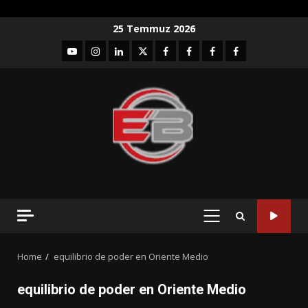
Skip
25 Temmuz 2026
to
YouTube
Instagram
LinkedIn
twitter
facebook-
Facebook-
Facebook-
Facebook-
content
1
2
3
Grup
PRIMARY
MENU
Home
equilibrio de poder en Oriente Medio
equilibrio de poder en Oriente Medio