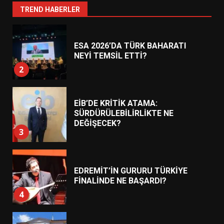
1
TREND HABERLER
ESA 2026’DA TÜRK BAHARATI
NEYİ TEMSİL ETTİ?
2
EİB’DE KRİTİK ATAMA:
SÜRDÜRÜLEBİLİRLİKTE NE
DEĞİŞECEK?
3
EDREMİT’İN GURURU TÜRKİYE
FİNALİNDE NE BAŞARDI?
4