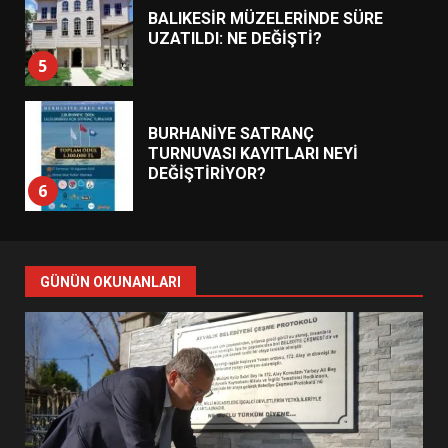
BALIKESİR MÜZELERİNDE SÜRE
UZATILDI: NE DEĞİŞTİ?
5
BURHANİYE SATRANÇ
TURNUVASI KAYITLARI NEYİ
DEĞİŞTİRİYOR?
6
BURHANİYE BELEDİYESPOR’DA
YENİ YÖNETİM NASIL
GÜNÜN OKUNANLARI
ŞEKİLLENDİ?
7
AYVALIK SU MİRASI İÇİN
HAREKETE GEÇİYOR: GÖZLER
BULUŞMADA
1