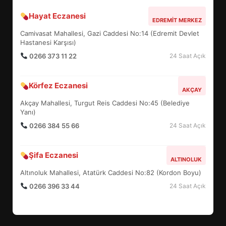
Hayat Eczanesi
BALIKESİR MÜZELERİNDE SÜRE
EDREMIT MERKEZ
UZATILDI: NE DEĞİŞTİ?
Camivasat Mahallesi, Gazi Caddesi No:14 (Edremit Devlet
5
Hastanesi Karşısı)
0266 373 11 22
24 Saat Açık
BURHANİYE SATRANÇ
Körfez Eczanesi
TURNUVASI KAYITLARI NEYİ
AKÇAY
DEĞİŞTİRİYOR?
Akçay Mahallesi, Turgut Reis Caddesi No:45 (Belediye
6
Yanı)
0266 384 55 66
24 Saat Açık
BURHANİYE BELEDİYESPOR’DA
YENİ YÖNETİM NASIL
Şifa Eczanesi
ALTINOLUK
ŞEKİLLENDİ?
7
Altınoluk Mahallesi, Atatürk Caddesi No:82 (Kordon Boyu)
0266 396 33 44
24 Saat Açık
AYVALIK SU MİRASI İÇİN
HAREKETE GEÇİYOR: GÖZLER
BULUŞMADA