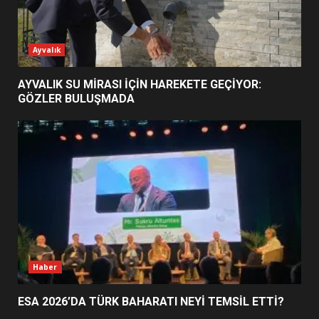
ESA 2026’DA TÜRK BAHARATI
Ayvalık
NEYİ TEMSİL ETTİ?
2
AYVALIK SU MİRASI İÇİN HAREKETE GEÇİYOR:
GÖZLER BULUŞMADA
EİB’DE KRİTİK ATAMA:
SÜRDÜRÜLEBİLİRLİKTE NE
DEĞİŞECEK?
3
EDREMİT’İN GURURU TÜRKİYE
FİNALİNDE NE BAŞARDI?
4
Haber
ESA 2026’DA TÜRK BAHARATI NEYİ TEMSİL ETTİ?
BALIKESİR MÜZELERİNDE SÜRE