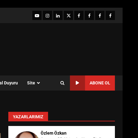
YouTube
Instagram
LinkedIn
twitter
facebook-
Facebook-
Facebook-
Facebook-
1
2
3
Grup
al Duyuru
Site
ABONE OL
YAZARLARIMIZ
Özlem Özkan