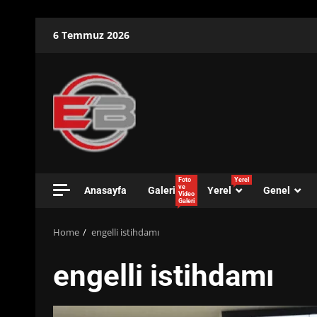
Skip
6 Temmuz 2026
to
content
Foto
Yerel
ve
Anasayfa
Galeri
Yerel
Genel
Video
Galeri
Home
engelli istihdamı
engelli istihdamı