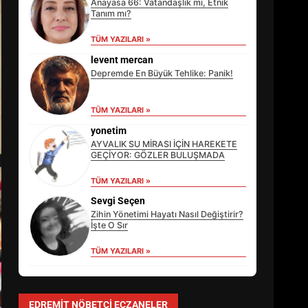
Anayasa 66: Vatandaşlık mı, Etnik
Tanım mı?
TÜM YAZILARI »
levent mercan
Depremde En Büyük Tehlike: Panik!
TÜM YAZILARI »
yonetim
AYVALIK SU MİRASI İÇİN HAREKETE
GEÇİYOR: GÖZLER BULUŞMADA
TÜM YAZILARI »
EİB’DE KRİTİK ATAMA:
SÜRDÜRÜLEBİLİRLİKTE NE
Sevgi Seçen
DEĞİŞECEK?
Zihin Yönetimi Hayatı Nasıl Değiştirir?
3
İşte O Sır
TÜM YAZILARI »
EDREMİT’İN GURURU TÜRKİYE
FİNALİNDE NE BAŞARDI?
EDREMIT NÖBETÇI ECZANELER