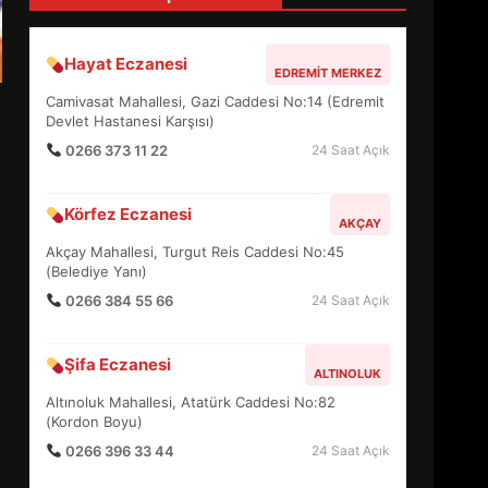
4
Hayat Eczanesi
EDREMIT MERKEZ
BALIKESİR MÜZELERİNDE
Camivasat Mahallesi, Gazi Caddesi No:14 (Edremit
SÜRE UZATILDI: NE DEĞİŞTİ?
Devlet Hastanesi Karşısı)
5
0266 373 11 22
24 Saat Açık
Körfez Eczanesi
BURHANİYE SATRANÇ
AKÇAY
TURNUVASI KAYITLARI NEYİ
Akçay Mahallesi, Turgut Reis Caddesi No:45
DEĞİŞTİRİYOR?
(Belediye Yanı)
6
0266 384 55 66
24 Saat Açık
BURHANİYE
Şifa Eczanesi
BELEDİYESPOR’DA YENİ
ALTINOLUK
YÖNETİM NASIL ŞEKİLLENDİ?
Altınoluk Mahallesi, Atatürk Caddesi No:82
7
(Kordon Boyu)
0266 396 33 44
24 Saat Açık