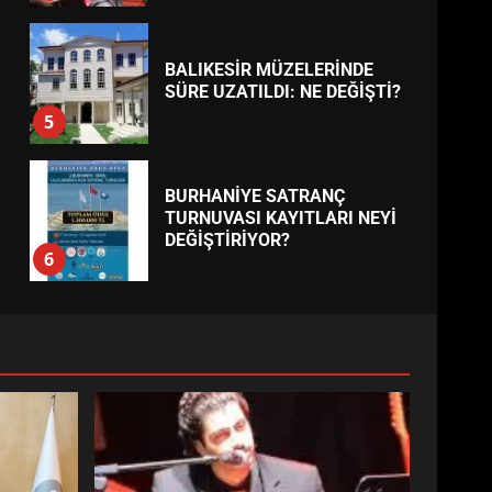
BALIKESİR MÜZELERİNDE
SÜRE UZATILDI: NE DEĞİŞTİ?
5
BURHANİYE SATRANÇ
TURNUVASI KAYITLARI NEYİ
DEĞİŞTİRİYOR?
6
BURHANİYE
BELEDİYESPOR’DA YENİ
YÖNETİM NASIL ŞEKİLLENDİ?
7
AYVALIK SU MİRASI İÇİN