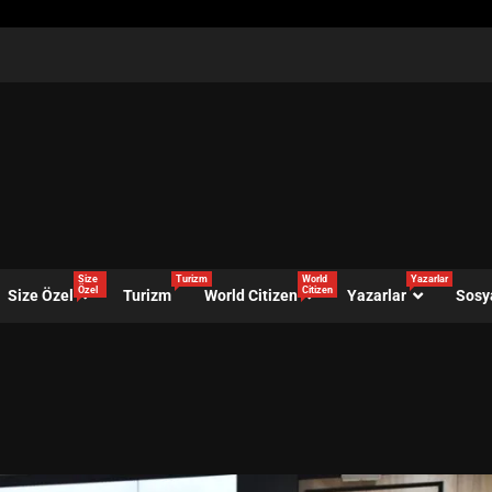
Size
Turizm
World
Yazarlar
Özel
Citizen
Size Özel
Turizm
World Citizen
Yazarlar
Sosy