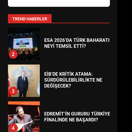
AYVALIK SU MİRASI İÇİN
HAREKETE GEÇİYOR: GÖZLER
BULUŞMADA
1
TREND HABERLER
ESA 2026’DA TÜRK BAHARATI
NEYİ TEMSİL ETTİ?
2
EİB’DE KRİTİK ATAMA:
SÜRDÜRÜLEBİLİRLİKTE NE
DEĞİŞECEK?
3
EDREMİT’İN GURURU TÜRKİYE
FİNALİNDE NE BAŞARDI?
4