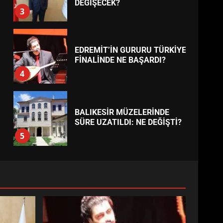
BURHANİYE
BELEDİYESPOR’DA YENİ
YÖNETİM NASIL ŞEKİLLENDİ?
7
TREND HABERLER
AYVALIK SU MİRASI İÇİN
HAREKETE GEÇİYOR: GÖZLER
BULUŞMADA
1
ESA 2026’DA TÜRK BAHARATI
NEYİ TEMSİL ETTİ?
2
EİB’DE KRİTİK ATAMA:
SÜRDÜRÜLEBİLİRLİKTE NE
DEĞİŞECEK?
3