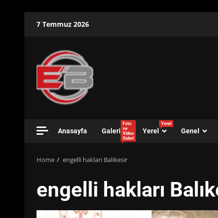
Skip
7 Temmuz 2026
to
content
Foto
Yerel
ve
Anasayfa
Galeri
Yerel
Genel
Video
Galeri
Home
engelli hakları Balıkesir
engelli hakları Balık