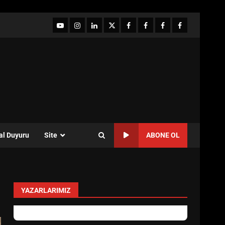
YouTube
Instagram
LinkedIn
twitter
facebook-
Facebook-
Facebook-
Facebook-
1
2
3
Grup
al Duyuru
Site
ABONE OL
YAZARLARIMIZ
Özlem Özkan