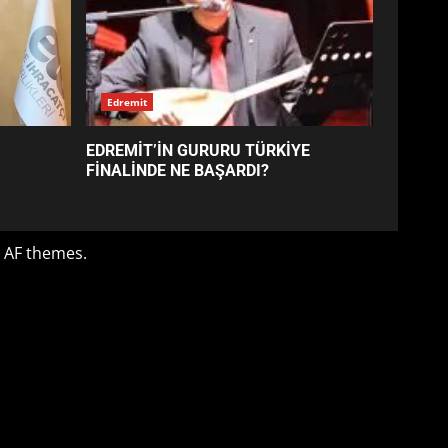
EDREMİT’İN GURURU TÜRKİYE
FİNALİNDE NE BAŞARDI?
4
BALIKESİR MÜZELERİNDE
SÜRE UZATILDI: NE DEĞİŞTİ?
5
BURHANİYE SATRANÇ
TURNUVASI KAYITLARI NEYİ
DEĞİŞTİRİYOR?
6
BURHANİYE