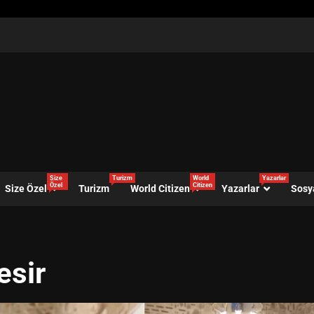
Size
Turizm
World
Yazarlar
Özel
Citizen
Size Özel
Turizm
World Citizen
Yazarlar
Sosy
esir