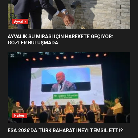
ESA 2026’DA TÜRK BAHARATI
Ayvalık
NEYİ TEMSİL ETTİ?
2
AYVALIK SU MİRASI İÇİN HAREKETE GEÇİYOR:
GÖZLER BULUŞMADA
EİB’DE KRİTİK ATAMA:
SÜRDÜRÜLEBİLİRLİKTE NE
DEĞİŞECEK?
3
EDREMİT’İN GURURU TÜRKİYE
FİNALİNDE NE BAŞARDI?
4
Haber
ESA 2026’DA TÜRK BAHARATI NEYİ TEMSİL ETTİ?
BALIKESİR MÜZELERİNDE SÜRE