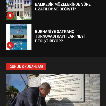
BALIKESİR MÜZELERİNDE SÜRE
UZATILDI: NE DEĞİŞTİ?
5
BURHANİYE SATRANÇ
TURNUVASI KAYITLARI NEYİ
DEĞİŞTİRİYOR?
6
BURHANİYE BELEDİYESPOR’DA
YENİ YÖNETİM NASIL
GÜNÜN OKUNANLARI
ŞEKİLLENDİ?
7
AYVALIK SU MİRASI İÇİN
HAREKETE GEÇİYOR: GÖZLER
BULUŞMADA
1