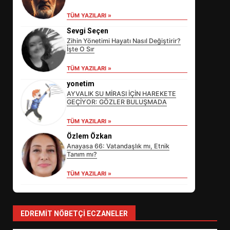
TÜM YAZILARI »
Sevgi Seçen
Zihin Yönetimi Hayatı Nasıl Değiştirir?
İşte O Sır
TÜM YAZILARI »
yonetim
AYVALIK SU MİRASI İÇİN HAREKETE
GEÇİYOR: GÖZLER BULUŞMADA
EİB’DE KRİTİK ATAMA:
TÜM YAZILARI »
SÜRDÜRÜLEBİLİRLİKTE NE
Özlem Özkan
DEĞİŞECEK?
3
Anayasa 66: Vatandaşlık mı, Etnik
Tanım mı?
TÜM YAZILARI »
EDREMİT’İN GURURU TÜRKİYE
FİNALİNDE NE BAŞARDI?
4
EDREMIT NÖBETÇI ECZANELER