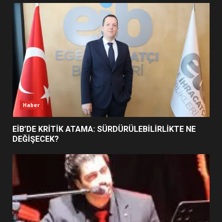
UZATILDI: NE DEĞİŞTİ?
5
BURHANİYE SATRANÇ
TURNUVASI KAYITLARI NEYİ
DEĞİŞTİRİYOR?
6
Haber
BURHANİYE BELEDİYESPOR’DA
YENİ YÖNETİM NASIL
EİB’DE KRİTİK ATAMA: SÜRDÜRÜLEBİLİRLİKTE NE
ŞEKİLLENDİ?
DEĞİŞECEK?
7