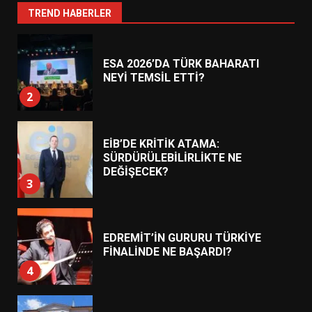
1
TREND HABERLER
ESA 2026’DA TÜRK BAHARATI
NEYİ TEMSİL ETTİ?
2
EİB’DE KRİTİK ATAMA:
SÜRDÜRÜLEBİLİRLİKTE NE
DEĞİŞECEK?
3
EDREMİT’İN GURURU TÜRKİYE
FİNALİNDE NE BAŞARDI?
4