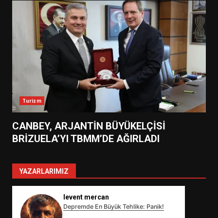
Turizm
CANBEY, ARJANTİN BÜYÜKELÇİSİ
BRİZUELA’YI TBMM’DE AĞIRLADI
YAZARLARIMIZ
levent mercan
Depremde En Büyük Tehlike: Panik!