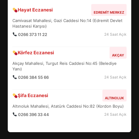
Hayat Eczanesi
BALIKESİR MÜZELERİNDE SÜRE
EDREMIT MERKEZ
UZATILDI: NE DEĞİŞTİ?
Camivasat Mahallesi, Gazi Caddesi No:14 (Edremit Devlet
5
Hastanesi Karşısı)
0266 373 11 22
24 Saat Açık
BURHANİYE SATRANÇ
Körfez Eczanesi
TURNUVASI KAYITLARI NEYİ
AKÇAY
DEĞİŞTİRİYOR?
Akçay Mahallesi, Turgut Reis Caddesi No:45 (Belediye
6
Yanı)
0266 384 55 66
24 Saat Açık
BURHANİYE BELEDİYESPOR’DA
YENİ YÖNETİM NASIL
Şifa Eczanesi
ALTINOLUK
ŞEKİLLENDİ?
7
Altınoluk Mahallesi, Atatürk Caddesi No:82 (Kordon Boyu)
0266 396 33 44
24 Saat Açık
AYVALIK SU MİRASI İÇİN
HAREKETE GEÇİYOR: GÖZLER
BULUŞMADA