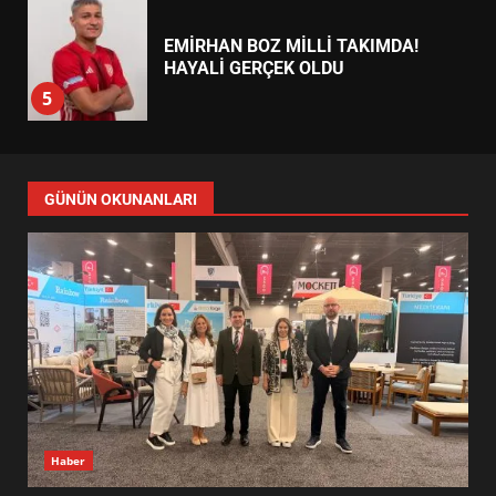
ALTIEYLÜL’DE 19 MAYIS ŞÖLENİ
SOKAKLARA TAŞTI
4
EMİRHAN BOZ MİLLİ TAKIMDA!
HAYALİ GERÇEK OLDU
5
EDREMİT’TE 19 MAYIS COŞKUSU
GÜNÜN OKUNANLARI
MEYDANLARA TAŞTI
6
EDREMİT BELEDİYESİ BAYRAM
SEFERBERLİĞİ: TÜM İLÇE
HAZIRLANIYOR
7