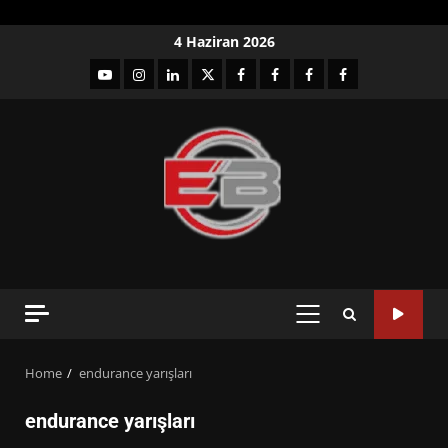
Skip
4 Haziran 2026
to
YouTube
Instagram
LinkedIn
twitter
facebook-
Facebook-
Facebook-
Facebook-
content
1
2
3
Grup
PRIMARY
MENU
Home
endurance yarışları
endurance yarışları