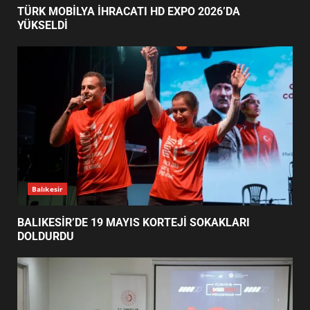
TÜRK MOBİLYA İHRACATI HD
Haber
EXPO 2026’DA YÜKSELDİ
1
TÜRK MOBİLYA İHRACATI HD EXPO 2026’DA
YÜKSELDİ
BALIKESİR’DE 19 MAYIS KORTEJİ
SOKAKLARI DOLDURDU
2
SİBER VATAN’DA NEFES KESEN
YARI FİNAL! 24 GENÇ YARIŞTI
3
Balıkesir
BALIKESİR’DE 19 MAYIS KORTEJİ SOKAKLARI
DOLDURDU
ALTIEYLÜL’DE 19 MAYIS ŞÖLENİ