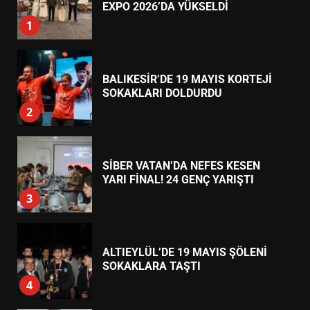
7
TREND HABERLER
TÜRK MOBİLYA İHRACATI HD
EXPO 2026’DA YÜKSELDİ
1
BALIKESİR’DE 19 MAYIS KORTEJİ
SOKAKLARI DOLDURDU
2
SİBER VATAN’DA NEFES KESEN
YARI FİNAL! 24 GENÇ YARIŞTI
3