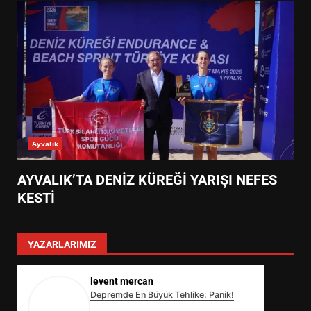
Ayvalık
AYVALIK’TA DENİZ KÜREĞİ YARIŞI NEFES
KESTİ
YAZARLARIMIZ
levent mercan
Depremde En Büyük Tehlike: Panik!