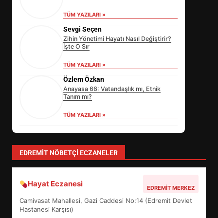
TÜM YAZILARI »
Sevgi Seçen
Zihin Yönetimi Hayatı Nasıl Değiştirir?
İşte O Sır
TÜM YAZILARI »
Özlem Özkan
Anayasa 66: Vatandaşlık mı, Etnik
Tanım mı?
TÜM YAZILARI »
yonetim
AYVALIK SU MİRASI İÇİN HAREKETE
GEÇİYOR: GÖZLER BULUŞMADA
TÜM YAZILARI »
SİBER VATAN’DA NEFES KESEN
YARI FİNAL! 24 GENÇ YARIŞTI
3
EDREMIT NÖBETÇI ECZANELER