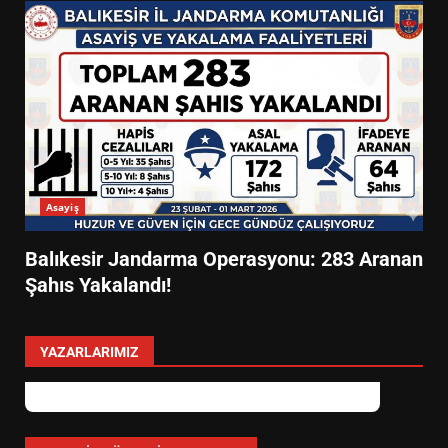
Asayiş
Balıkesir Jandarma Operasyonu: 283 Aranan
Şahıs Yakalandı!
YAZARLARIMIZ
EİB’DE KRİTİK ATAMA:
SÜRDÜRÜLEBİLİRLİKTE NE
DEĞİŞECEK?
3