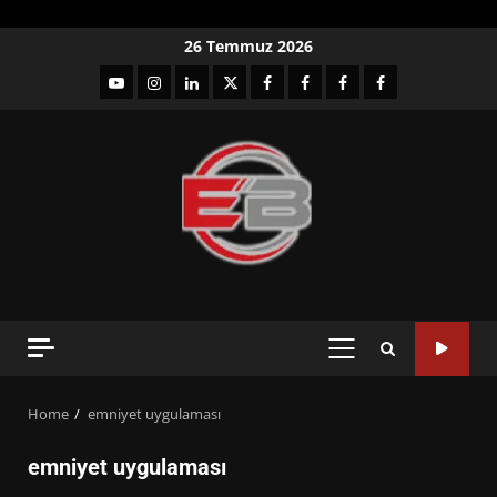
Skip
26 Temmuz 2026
to
YouTube
Instagram
LinkedIn
twitter
facebook-
Facebook-
Facebook-
Facebook-
content
1
2
3
Grup
PRIMARY
MENU
Home
emniyet uygulaması
emniyet uygulaması