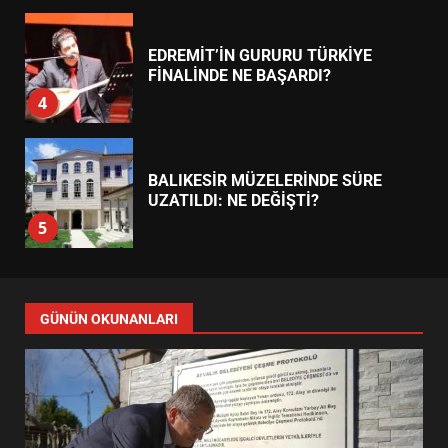
EDREMİT’İN GURURU TÜRKİYE
FİNALİNDE NE BAŞARDI?
4
BALIKESİR MÜZELERİNDE SÜRE
UZATILDI: NE DEĞİŞTİ?
5
BURHANİYE SATRANÇ
TURNUVASI KAYITLARI NEYİ
GÜNÜN OKUNANLARI
DEĞİŞTİRİYOR?
6
BURHANİYE BELEDİYESPOR’DA
YENİ YÖNETİM NASIL