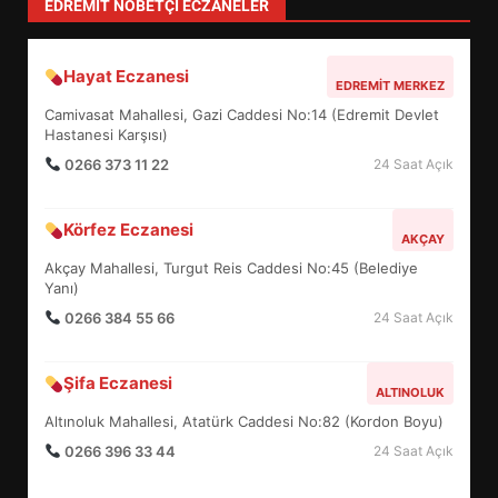
EDREMIT NÖBETÇI ECZANELER
Hayat Eczanesi
EDREMİT’İN GURURU TÜRKİYE
EDREMIT MERKEZ
FİNALİNDE NE BAŞARDI?
Camivasat Mahallesi, Gazi Caddesi No:14 (Edremit Devlet
4
Hastanesi Karşısı)
0266 373 11 22
24 Saat Açık
BALIKESİR MÜZELERİNDE SÜRE
Körfez Eczanesi
AKÇAY
UZATILDI: NE DEĞİŞTİ?
Akçay Mahallesi, Turgut Reis Caddesi No:45 (Belediye
5
Yanı)
0266 384 55 66
24 Saat Açık
BURHANİYE SATRANÇ
TURNUVASI KAYITLARI NEYİ
Şifa Eczanesi
ALTINOLUK
DEĞİŞTİRİYOR?
6
Altınoluk Mahallesi, Atatürk Caddesi No:82 (Kordon Boyu)
0266 396 33 44
24 Saat Açık
BURHANİYE BELEDİYESPOR’DA