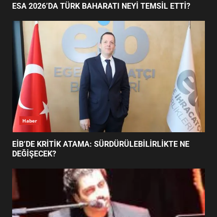
ESA 2026’DA TÜRK BAHARATI NEYİ TEMSİL ETTİ?
EDREMİT’İN GURURU TÜRKİYE
FİNALİNDE NE BAŞARDI?
4
BALIKESİR MÜZELERİNDE SÜRE
UZATILDI: NE DEĞİŞTİ?
5
Haber
BURHANİYE SATRANÇ
TURNUVASI KAYITLARI NEYİ
EİB’DE KRİTİK ATAMA: SÜRDÜRÜLEBİLİRLİKTE NE
DEĞİŞTİRİYOR?
DEĞİŞECEK?
6
BURHANİYE BELEDİYESPOR’DA
YENİ YÖNETİM NASIL
ŞEKİLLENDİ?