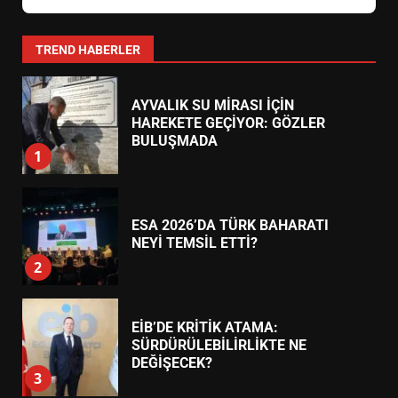
YENİ YÖNETİM NASIL
ŞEKİLLENDİ?
7
TREND HABERLER
AYVALIK SU MİRASI İÇİN
HAREKETE GEÇİYOR: GÖZLER
BULUŞMADA
1
ESA 2026’DA TÜRK BAHARATI
NEYİ TEMSİL ETTİ?
2
EİB’DE KRİTİK ATAMA:
SÜRDÜRÜLEBİLİRLİKTE NE
DEĞİŞECEK?
3