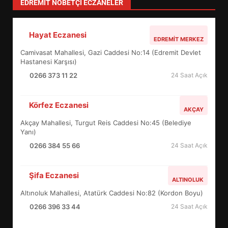
TÜM YAZILARI »
Sevgi Seçen
Zihin Yönetimi Hayatı Nasıl Değiştirir?
İşte O Sır
TÜM YAZILARI »
EİB’DE KRİTİK ATAMA:
SÜRDÜRÜLEBİLİRLİKTE NE
DEĞİŞECEK?
3
EDREMIT NÖBETÇI ECZANELER
Hayat Eczanesi
EDREMİT’İN GURURU TÜRKİYE
EDREMIT MERKEZ
FİNALİNDE NE BAŞARDI?
Camivasat Mahallesi, Gazi Caddesi No:14 (Edremit Devlet
4
Hastanesi Karşısı)
0266 373 11 22
24 Saat Açık
BALIKESİR MÜZELERİNDE SÜRE
Körfez Eczanesi
AKÇAY
UZATILDI: NE DEĞİŞTİ?
Akçay Mahallesi, Turgut Reis Caddesi No:45 (Belediye