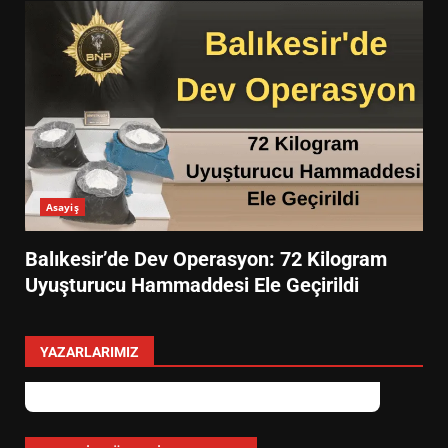
Asayiş
Balıkesir’de Dev Operasyon: 72 Kilogram
Uyuşturucu Hammaddesi Ele Geçirildi
YAZARLARIMIZ
levent mercan
Depremde En Büyük Tehlike: Panik!