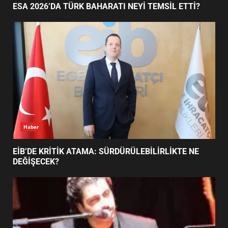
NEYİ TEMSİL ETTİ?
2
EİB’DE KRİTİK ATAMA:
SÜRDÜRÜLEBİLİRLİKTE NE
DEĞİŞECEK?
3
Haber
ESA 2026’DA TÜRK BAHARATI NEYİ TEMSİL ETTİ?
EDREMİT’İN GURURU TÜRKİYE
FİNALİNDE NE BAŞARDI?
4
BALIKESİR MÜZELERİNDE SÜRE
UZATILDI: NE DEĞİŞTİ?
5