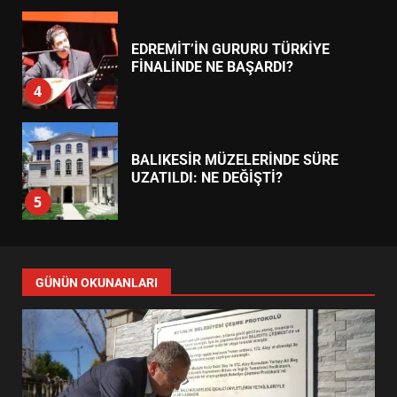
ESA 2026’DA TÜRK BAHARATI
NEYİ TEMSİL ETTİ?
2
EİB’DE KRİTİK ATAMA:
SÜRDÜRÜLEBİLİRLİKTE NE
DEĞİŞECEK?
3
EDREMİT’İN GURURU TÜRKİYE
FİNALİNDE NE BAŞARDI?
4
BALIKESİR MÜZELERİNDE SÜRE
UZATILDI: NE DEĞİŞTİ?
5