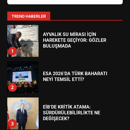
0266 373 11 22
24 Saat Açık
BALIKESİR MÜZELERİNDE SÜRE
Körfez Eczanesi
AKÇAY
UZATILDI: NE DEĞİŞTİ?
Akçay Mahallesi, Turgut Reis Caddesi No:45 (Belediye
5
Yanı)
0266 384 55 66
24 Saat Açık
BURHANİYE SATRANÇ
TURNUVASI KAYITLARI NEYİ
Şifa Eczanesi
ALTINOLUK
DEĞİŞTİRİYOR?
6
Altınoluk Mahallesi, Atatürk Caddesi No:82 (Kordon Boyu)
0266 396 33 44
24 Saat Açık
BURHANİYE BELEDİYESPOR’DA
YENİ YÖNETİM NASIL
ŞEKİLLENDİ?
7
TREND HABERLER
AYVALIK SU MİRASI İÇİN
HAREKETE GEÇİYOR: GÖZLER