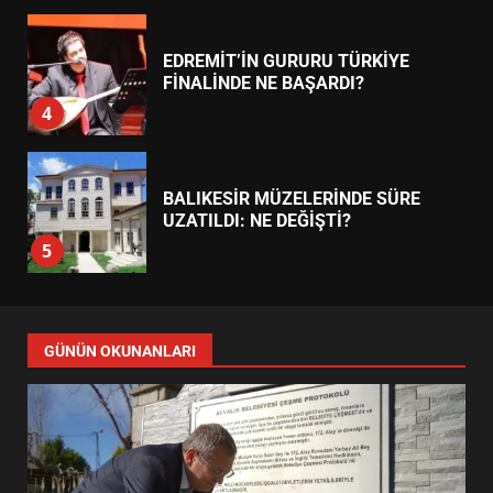
BULUŞMADA
1
ESA 2026’DA TÜRK BAHARATI
NEYİ TEMSİL ETTİ?
2
EİB’DE KRİTİK ATAMA:
SÜRDÜRÜLEBİLİRLİKTE NE
DEĞİŞECEK?
3
EDREMİT’İN GURURU TÜRKİYE
FİNALİNDE NE BAŞARDI?
4