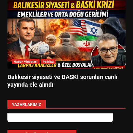
Haber Videoları
Politika
Balıkesir siyaseti ve BASKİ sorunları canlı
yayında ele alındı
YAZARLARIMIZ
Özlem Özkan
Anayasa 66: Vatandaşlık mı, Etnik
Tanım mı?