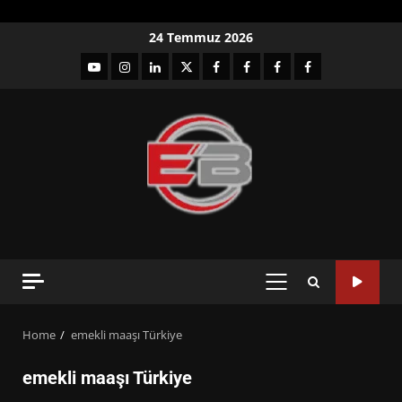
Skip
24 Temmuz 2026
to
YouTube
Instagram
LinkedIn
twitter
facebook-
Facebook-
Facebook-
Facebook-
content
1
2
3
Grup
PRIMARY
MENU
Home
emekli maaşı Türkiye
emekli maaşı Türkiye