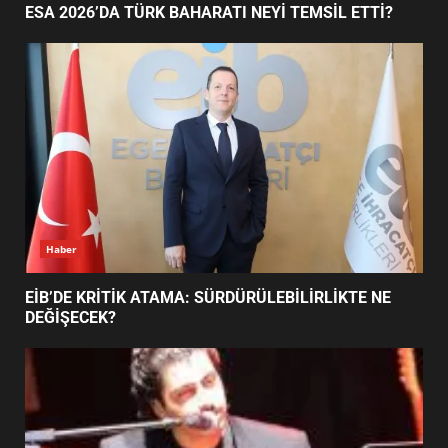
1
AYVALIK SU MİRASI İÇİN HAREKETE GEÇİYOR:
GÖZLER BULUŞMADA
ESA 2026’DA TÜRK BAHARATI
NEYİ TEMSİL ETTİ?
2
EİB’DE KRİTİK ATAMA:
SÜRDÜRÜLEBİLİRLİKTE NE
DEĞİŞECEK?
3
Haber
ESA 2026’DA TÜRK BAHARATI NEYİ TEMSİL ETTİ?
EDREMİT’İN GURURU TÜRKİYE
FİNALİNDE NE BAŞARDI?
4