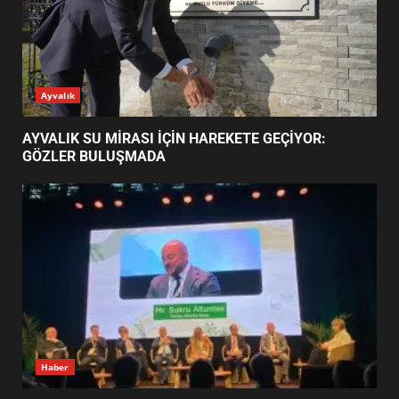
BALIKESİR MÜZELERİNDE SÜRE
UZATILDI: NE DEĞİŞTİ?
5
BURHANİYE SATRANÇ
TURNUVASI KAYITLARI NEYİ
GÜNÜN OKUNANLARI
DEĞİŞTİRİYOR?
6
BURHANİYE BELEDİYESPOR’DA
YENİ YÖNETİM NASIL
ŞEKİLLENDİ?
7
AYVALIK SU MİRASI İÇİN
Ayvalık
HAREKETE GEÇİYOR: GÖZLER
BULUŞMADA