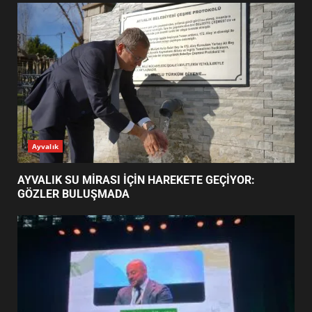
EDREMİT’İN GURURU TÜRKİYE
FİNALİNDE NE BAŞARDI?
4
BALIKESİR MÜZELERİNDE SÜRE
UZATILDI: NE DEĞİŞTİ?
5
BURHANİYE SATRANÇ
TURNUVASI KAYITLARI NEYİ
GÜNÜN OKUNANLARI
DEĞİŞTİRİYOR?
6
BURHANİYE BELEDİYESPOR’DA
YENİ YÖNETİM NASIL
ŞEKİLLENDİ?
7