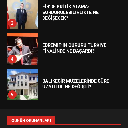
7
TREND HABERLER
AYVALIK SU MİRASI İÇİN
HAREKETE GEÇİYOR: GÖZLER
BULUŞMADA
1
ESA 2026’DA TÜRK BAHARATI
NEYİ TEMSİL ETTİ?
2
EİB’DE KRİTİK ATAMA:
SÜRDÜRÜLEBİLİRLİKTE NE
DEĞİŞECEK?
3