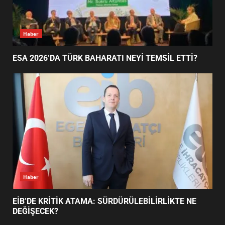
AYVALIK SU MİRASI İÇİN
Ayvalık
HAREKETE GEÇİYOR: GÖZLER
BULUŞMADA
1
AYVALIK SU MİRASI İÇİN HAREKETE GEÇİYOR:
GÖZLER BULUŞMADA
ESA 2026’DA TÜRK BAHARATI
NEYİ TEMSİL ETTİ?
2
EİB’DE KRİTİK ATAMA:
SÜRDÜRÜLEBİLİRLİKTE NE
DEĞİŞECEK?
3
Haber
ESA 2026’DA TÜRK BAHARATI NEYİ TEMSİL ETTİ?
EDREMİT’İN GURURU TÜRKİYE