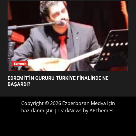
FİNALİNDE NE BAŞARDI?
4
BALIKESİR MÜZELERİNDE SÜRE
UZATILDI: NE DEĞİŞTİ?
5
Haber
BURHANİYE SATRANÇ
TURNUVASI KAYITLARI NEYİ
EİB’DE KRİTİK ATAMA: SÜRDÜRÜLEBİLİRLİKTE NE
DEĞİŞTİRİYOR?
DEĞİŞECEK?
6
BURHANİYE BELEDİYESPOR’DA
YENİ YÖNETİM NASIL
ŞEKİLLENDİ?
7