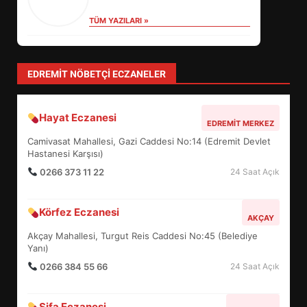
TÜM YAZILARI »
Sevgi Seçen
Zihin Yönetimi Hayatı Nasıl Değiştirir?
İşte O Sır
TÜM YAZILARI »
Özlem Özkan
Anayasa 66: Vatandaşlık mı, Etnik
Tanım mı?
TÜM YAZILARI »
yonetim
AYVALIK SU MİRASI İÇİN HAREKETE
GEÇİYOR: GÖZLER BULUŞMADA
TÜM YAZILARI »
EİB’DE KRİTİK ATAMA:
SÜRDÜRÜLEBİLİRLİKTE NE
DEĞİŞECEK?
3
EDREMIT NÖBETÇI ECZANELER