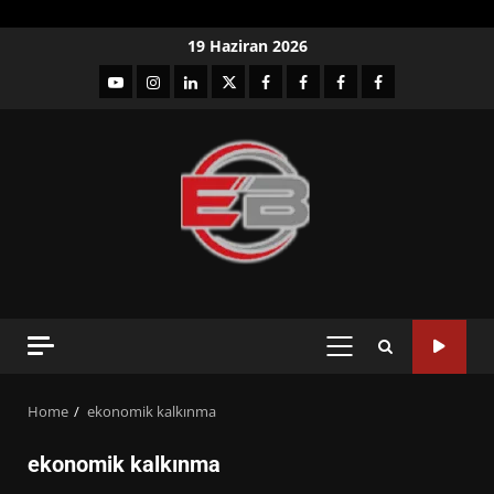
Skip
19 Haziran 2026
to
YouTube
Instagram
LinkedIn
twitter
facebook-
Facebook-
Facebook-
Facebook-
content
1
2
3
Grup
PRIMARY
MENU
Home
ekonomik kalkınma
ekonomik kalkınma