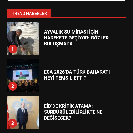
YENİ YÖNETİM NASIL
ŞEKİLLENDİ?
7
TREND HABERLER
AYVALIK SU MİRASI İÇİN
HAREKETE GEÇİYOR: GÖZLER
BULUŞMADA
1
ESA 2026’DA TÜRK BAHARATI
NEYİ TEMSİL ETTİ?
2
EİB’DE KRİTİK ATAMA:
SÜRDÜRÜLEBİLİRLİKTE NE
DEĞİŞECEK?
3