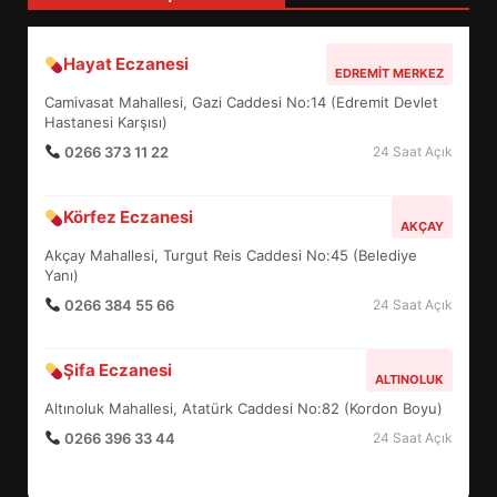
Hayat Eczanesi
EDREMİT’İN GURURU TÜRKİYE
EDREMIT MERKEZ
FİNALİNDE NE BAŞARDI?
Camivasat Mahallesi, Gazi Caddesi No:14 (Edremit Devlet
4
Hastanesi Karşısı)
0266 373 11 22
24 Saat Açık
BALIKESİR MÜZELERİNDE SÜRE
Körfez Eczanesi
AKÇAY
UZATILDI: NE DEĞİŞTİ?
Akçay Mahallesi, Turgut Reis Caddesi No:45 (Belediye
5
Yanı)
0266 384 55 66
24 Saat Açık
BURHANİYE SATRANÇ
TURNUVASI KAYITLARI NEYİ
Şifa Eczanesi
ALTINOLUK
DEĞİŞTİRİYOR?
6
Altınoluk Mahallesi, Atatürk Caddesi No:82 (Kordon Boyu)
0266 396 33 44
24 Saat Açık
BURHANİYE BELEDİYESPOR’DA