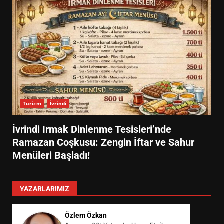
Turizm
İvrindi
İvrindi Irmak Dinlenme Tesisleri’nde
Ramazan Coşkusu: Zengin İftar ve Sahur
Menüleri Başladı!
YAZARLARIMIZ
Özlem Özkan