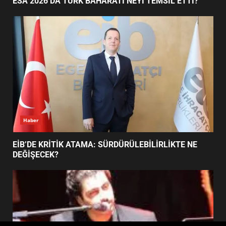
ESA 2026’DA TÜRK BAHARATI NEYİ TEMSİL ETTİ?
EDREMİT’İN GURURU TÜRKİYE
FİNALİNDE NE BAŞARDI?
4
BALIKESİR MÜZELERİNDE SÜRE
UZATILDI: NE DEĞİŞTİ?
5
Haber
BURHANİYE SATRANÇ
TURNUVASI KAYITLARI NEYİ
EİB’DE KRİTİK ATAMA: SÜRDÜRÜLEBİLİRLİKTE NE
DEĞİŞTİRİYOR?
DEĞİŞECEK?
6
BURHANİYE BELEDİYESPOR’DA
YENİ YÖNETİM NASIL
ŞEKİLLENDİ?
7