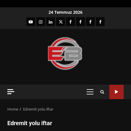
Skip
24 Temmuz 2026
to
YouTube
Instagram
LinkedIn
twitter
facebook-
Facebook-
Facebook-
Facebook-
content
1
2
3
Grup
PRIMARY
MENU
Home
Edremit yolu iftar
Edremit yolu iftar