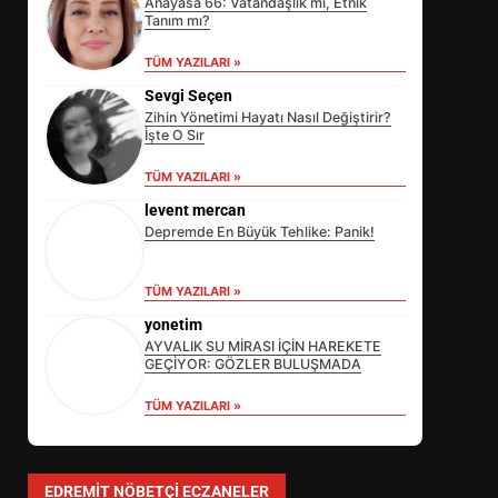
Anayasa 66: Vatandaşlık mı, Etnik
Tanım mı?
TÜM YAZILARI »
Sevgi Seçen
Zihin Yönetimi Hayatı Nasıl Değiştirir?
İşte O Sır
TÜM YAZILARI »
levent mercan
Depremde En Büyük Tehlike: Panik!
TÜM YAZILARI »
yonetim
AYVALIK SU MİRASI İÇİN HAREKETE
GEÇİYOR: GÖZLER BULUŞMADA
TÜM YAZILARI »
EİB’DE KRİTİK ATAMA:
SÜRDÜRÜLEBİLİRLİKTE NE
DEĞİŞECEK?
3
EDREMIT NÖBETÇI ECZANELER