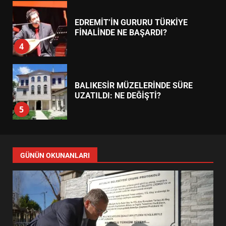
EDREMİT’İN GURURU TÜRKİYE
FİNALİNDE NE BAŞARDI?
4
BALIKESİR MÜZELERİNDE SÜRE
UZATILDI: NE DEĞİŞTİ?
5
BURHANİYE SATRANÇ
TURNUVASI KAYITLARI NEYİ
GÜNÜN OKUNANLARI
DEĞİŞTİRİYOR?
6
BURHANİYE BELEDİYESPOR’DA
YENİ YÖNETİM NASIL