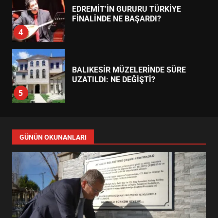
EDREMİT’İN GURURU TÜRKİYE
FİNALİNDE NE BAŞARDI?
4
BALIKESİR MÜZELERİNDE SÜRE
UZATILDI: NE DEĞİŞTİ?
5
BURHANİYE SATRANÇ
TURNUVASI KAYITLARI NEYİ
GÜNÜN OKUNANLARI
DEĞİŞTİRİYOR?
6
BURHANİYE BELEDİYESPOR’DA
YENİ YÖNETİM NASIL
ŞEKİLLENDİ?
7