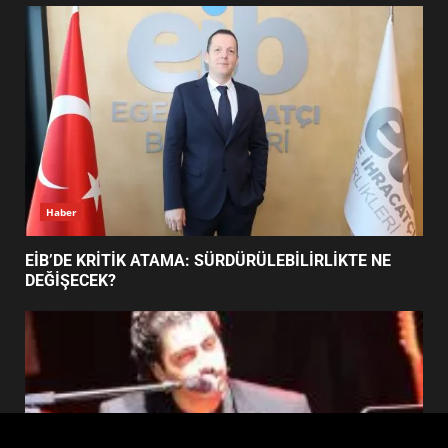
FİNALİNDE NE BAŞARDI?
4
BALIKESİR MÜZELERİNDE SÜRE
UZATILDI: NE DEĞİŞTİ?
5
Haber
BURHANİYE SATRANÇ
TURNUVASI KAYITLARI NEYİ
EİB’DE KRİTİK ATAMA: SÜRDÜRÜLEBİLİRLİKTE NE
DEĞİŞTİRİYOR?
DEĞİŞECEK?
6
BURHANİYE BELEDİYESPOR’DA
YENİ YÖNETİM NASIL
ŞEKİLLENDİ?
7