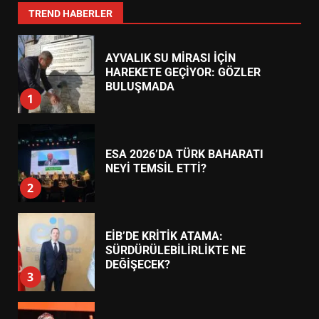
7
TREND HABERLER
AYVALIK SU MİRASI İÇİN
HAREKETE GEÇİYOR: GÖZLER
BULUŞMADA
1
ESA 2026’DA TÜRK BAHARATI
NEYİ TEMSİL ETTİ?
2
EİB’DE KRİTİK ATAMA:
SÜRDÜRÜLEBİLİRLİKTE NE
DEĞİŞECEK?
3