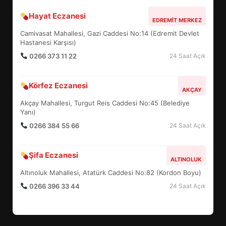
Hayat Eczanesi
EDREMİT’İN GURURU TÜRKİYE
EDREMIT MERKEZ
FİNALİNDE NE BAŞARDI?
Camivasat Mahallesi, Gazi Caddesi No:14 (Edremit Devlet
4
Hastanesi Karşısı)
0266 373 11 22
24 Saat Açık
BALIKESİR MÜZELERİNDE SÜRE
Körfez Eczanesi
AKÇAY
UZATILDI: NE DEĞİŞTİ?
Akçay Mahallesi, Turgut Reis Caddesi No:45 (Belediye
5
Yanı)
0266 384 55 66
24 Saat Açık
BURHANİYE SATRANÇ
TURNUVASI KAYITLARI NEYİ
Şifa Eczanesi
ALTINOLUK
DEĞİŞTİRİYOR?
6
Altınoluk Mahallesi, Atatürk Caddesi No:82 (Kordon Boyu)
0266 396 33 44
24 Saat Açık
BURHANİYE BELEDİYESPOR’DA
YENİ YÖNETİM NASIL
ŞEKİLLENDİ?