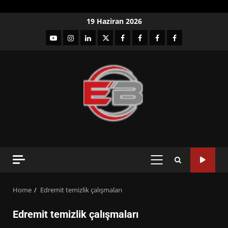
Skip
19 Haziran 2026
to
YouTube
Instagram
LinkedIn
twitter
facebook-
Facebook-
Facebook-
Facebook-
content
1
2
3
Grup
PRIMARY
MENU
Home
Edremit temizlik çalışmaları
Edremit temizlik çalışmaları