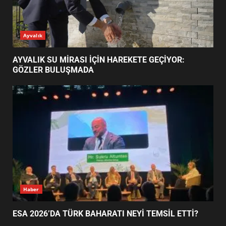
AYVALIK SU MİRASI İÇİN
Ayvalık
HAREKETE GEÇİYOR: GÖZLER
BULUŞMADA
1
AYVALIK SU MİRASI İÇİN HAREKETE GEÇİYOR:
GÖZLER BULUŞMADA
ESA 2026’DA TÜRK BAHARATI
NEYİ TEMSİL ETTİ?
2
EİB’DE KRİTİK ATAMA:
SÜRDÜRÜLEBİLİRLİKTE NE
DEĞİŞECEK?
3
Haber
ESA 2026’DA TÜRK BAHARATI NEYİ TEMSİL ETTİ?
EDREMİT’İN GURURU TÜRKİYE