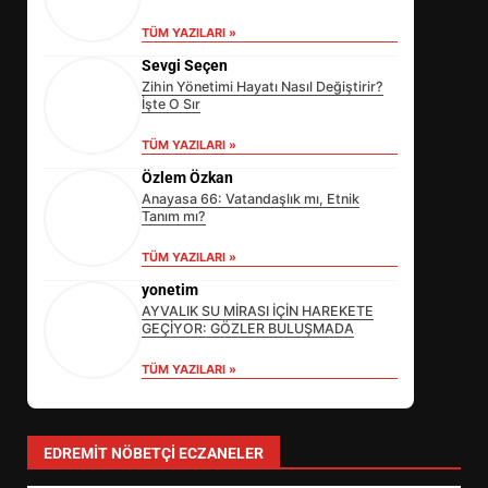
TÜM YAZILARI »
Sevgi Seçen
Zihin Yönetimi Hayatı Nasıl Değiştirir?
İşte O Sır
TÜM YAZILARI »
Özlem Özkan
Anayasa 66: Vatandaşlık mı, Etnik
Tanım mı?
TÜM YAZILARI »
yonetim
AYVALIK SU MİRASI İÇİN HAREKETE
GEÇİYOR: GÖZLER BULUŞMADA
TÜM YAZILARI »
EİB’DE KRİTİK ATAMA:
SÜRDÜRÜLEBİLİRLİKTE NE
DEĞİŞECEK?
3
EDREMIT NÖBETÇI ECZANELER