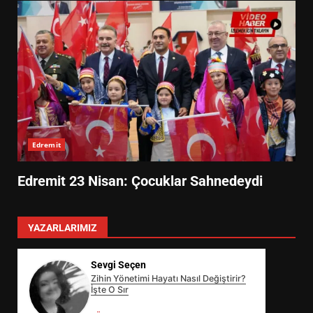
Edremit
Edremit 23 Nisan: Çocuklar Sahnedeydi
YAZARLARIMIZ
Sevgi Seçen
Zihin Yönetimi Hayatı Nasıl Değiştirir?
İşte O Sır