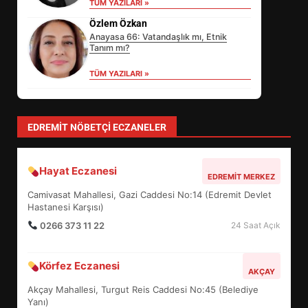
TÜM YAZILARI »
Özlem Özkan
Anayasa 66: Vatandaşlık mı, Etnik
Tanım mı?
TÜM YAZILARI »
levent mercan
Depremde En Büyük Tehlike: Panik!
TÜM YAZILARI »
yonetim
AYVALIK SU MİRASI İÇİN HAREKETE
GEÇİYOR: GÖZLER BULUŞMADA
TÜM YAZILARI »
SİBER VATAN’DA NEFES KESEN
YARI FİNAL! 24 GENÇ YARIŞTI
3
EDREMIT NÖBETÇI ECZANELER