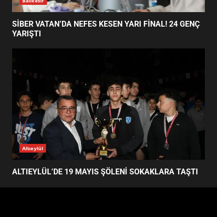
4
EMİRHAN BOZ MİLLİ TAKIMDA!
HAYALİ GERÇEK OLDU
5
Balıkesir
EDREMİT’TE 19 MAYIS COŞKUSU
MEYDANLARA TAŞTI
SİBER VATAN’DA NEFES KESEN YARI FİNAL! 24 GENÇ
6
YARIŞTI
EDREMİT BELEDİYESİ BAYRAM
SEFERBERLİĞİ: TÜM İLÇE
HAZIRLANIYOR
7