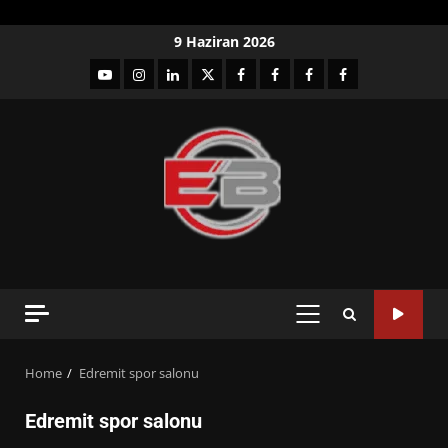
Skip
9 Haziran 2026
to
YouTube
Instagram
LinkedIn
twitter
facebook-
Facebook-
Facebook-
Facebook-
content
1
2
3
Grup
PRIMARY
MENU
Home
Edremit spor salonu
Edremit spor salonu