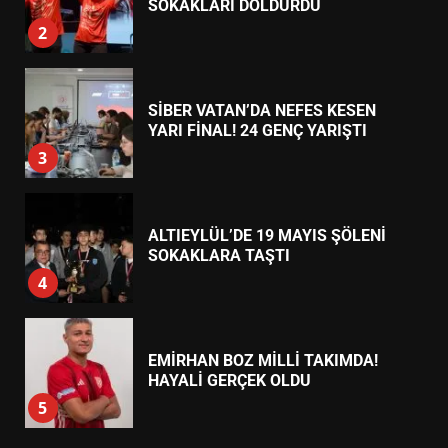
TÜRK MOBİLYA İHRACATI HD
EXPO 2026’DA YÜKSELDİ
1
BALIKESİR’DE 19 MAYIS KORTEJİ
SOKAKLARI DOLDURDU
2
SİBER VATAN’DA NEFES KESEN
YARI FİNAL! 24 GENÇ YARIŞTI
3
ALTIEYLÜL’DE 19 MAYIS ŞÖLENİ