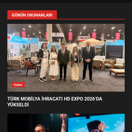
SOKAKLARA TAŞTI
4
EMİRHAN BOZ MİLLİ TAKIMDA!
HAYALİ GERÇEK OLDU
5
EDREMİT’TE 19 MAYIS COŞKUSU
GÜNÜN OKUNANLARI
MEYDANLARA TAŞTI
6
EDREMİT BELEDİYESİ BAYRAM
SEFERBERLİĞİ: TÜM İLÇE
HAZIRLANIYOR
7