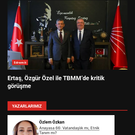
Edremit
Ertaş, Özgür Özel ile TBMM’de kritik
görüşme
YAZARLARIMIZ
Özlem Özkan
Anayasa 66: Vatandaşlık mı, Etnik
Tanım mı?