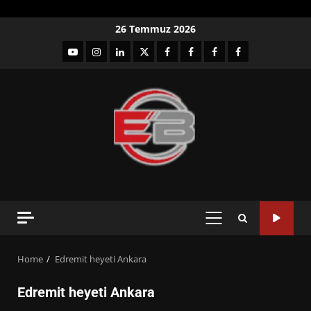
Skip
26 Temmuz 2026
to
YouTube
Instagram
LinkedIn
twitter
facebook-
Facebook-
Facebook-
Facebook-
content
1
2
3
Grup
PRIMARY
MENU
Home
Edremit heyeti Ankara
Edremit heyeti Ankara