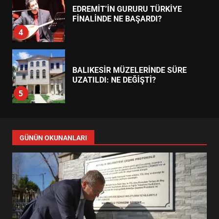
EDREMİT’İN GURURU TÜRKİYE
FİNALİNDE NE BAŞARDI?
4
BALIKESİR MÜZELERİNDE SÜRE
UZATILDI: NE DEĞİŞTİ?
5
BURHANİYE SATRANÇ
TURNUVASI KAYITLARI NEYİ
GÜNÜN OKUNANLARI
DEĞİŞTİRİYOR?
6
BURHANİYE BELEDİYESPOR’DA
YENİ YÖNETİM NASIL
ŞEKİLLENDİ?
7