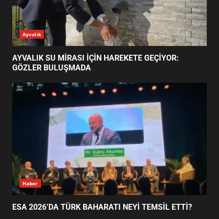
AYVALIK SU MİRASI İÇİN
Ayvalık
HAREKETE GEÇİYOR: GÖZLER
BULUŞMADA
1
AYVALIK SU MİRASI İÇİN HAREKETE GEÇİYOR:
GÖZLER BULUŞMADA
ESA 2026’DA TÜRK BAHARATI
NEYİ TEMSİL ETTİ?
2
EİB’DE KRİTİK ATAMA:
SÜRDÜRÜLEBİLİRLİKTE NE
DEĞİŞECEK?
3
Haber
ESA 2026’DA TÜRK BAHARATI NEYİ TEMSİL ETTİ?
EDREMİT’İN GURURU TÜRKİYE