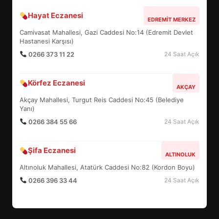
Hayat Eczanesi
EDREMİT’İN GURURU TÜRKİYE
EDREMIT MERKEZ
FİNALİNDE NE BAŞARDI?
Camivasat Mahallesi, Gazi Caddesi No:14 (Edremit Devlet
4
Hastanesi Karşısı)
0266 373 11 22
24 Saat Açık
BALIKESİR MÜZELERİNDE SÜRE
Körfez Eczanesi
AKÇAY
UZATILDI: NE DEĞİŞTİ?
Akçay Mahallesi, Turgut Reis Caddesi No:45 (Belediye
5
Yanı)
0266 384 55 66
24 Saat Açık
BURHANİYE SATRANÇ
TURNUVASI KAYITLARI NEYİ
Şifa Eczanesi
ALTINOLUK
DEĞİŞTİRİYOR?
6
Altınoluk Mahallesi, Atatürk Caddesi No:82 (Kordon Boyu)
0266 396 33 44
24 Saat Açık
BURHANİYE BELEDİYESPOR’DA
YENİ YÖNETİM NASIL
ŞEKİLLENDİ?