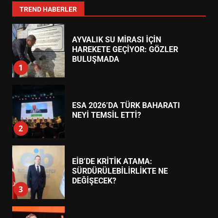
7
TREND HABERLER
AYVALIK SU MİRASI İÇİN
HAREKETE GEÇİYOR: GÖZLER
BULUŞMADA
1
ESA 2026’DA TÜRK BAHARATI
NEYİ TEMSİL ETTİ?
2
EİB’DE KRİTİK ATAMA:
SÜRDÜRÜLEBİLİRLİKTE NE
DEĞİŞECEK?
3