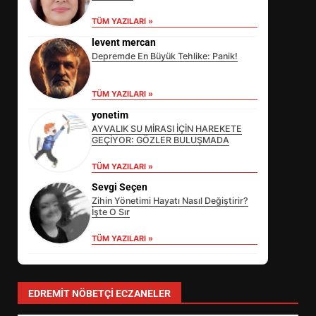
TÜM YAZILARI »
levent mercan
Depremde En Büyük Tehlike: Panik!
TÜM YAZILARI »
yonetim
AYVALIK SU MİRASI İÇİN HAREKETE
GEÇİYOR: GÖZLER BULUŞMADA
TÜM YAZILARI »
Sevgi Seçen
Zihin Yönetimi Hayatı Nasıl Değiştirir?
İşte O Sır
TÜM YAZILARI »
EİB’DE KRİTİK ATAMA:
SÜRDÜRÜLEBİLİRLİKTE NE
DEĞİŞECEK?
3
EDREMIT NÖBETÇI ECZANELER