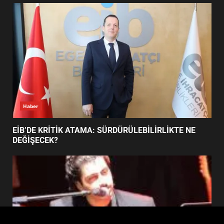
FİNALİNDE NE BAŞARDI?
4
BALIKESİR MÜZELERİNDE SÜRE
UZATILDI: NE DEĞİŞTİ?
5
Haber
BURHANİYE SATRANÇ
TURNUVASI KAYITLARI NEYİ
EİB’DE KRİTİK ATAMA: SÜRDÜRÜLEBİLİRLİKTE NE
DEĞİŞTİRİYOR?
DEĞİŞECEK?
6
BURHANİYE BELEDİYESPOR’DA
YENİ YÖNETİM NASIL
ŞEKİLLENDİ?
7