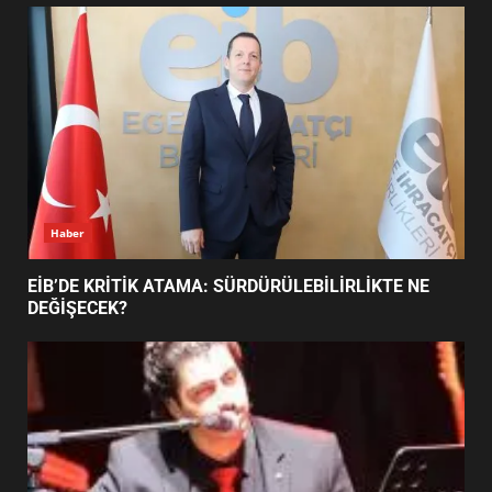
UZATILDI: NE DEĞİŞTİ?
5
BURHANİYE SATRANÇ
TURNUVASI KAYITLARI NEYİ
DEĞİŞTİRİYOR?
6
Haber
BURHANİYE BELEDİYESPOR’DA
YENİ YÖNETİM NASIL
EİB’DE KRİTİK ATAMA: SÜRDÜRÜLEBİLİRLİKTE NE
ŞEKİLLENDİ?
DEĞİŞECEK?
7