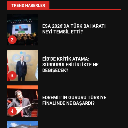
1
TREND HABERLER
ESA 2026’DA TÜRK BAHARATI
NEYİ TEMSİL ETTİ?
2
EİB’DE KRİTİK ATAMA:
SÜRDÜRÜLEBİLİRLİKTE NE
DEĞİŞECEK?
3
EDREMİT’İN GURURU TÜRKİYE
FİNALİNDE NE BAŞARDI?
4