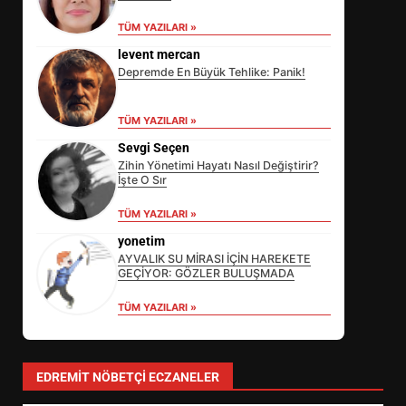
TÜM YAZILARI »
levent mercan
Depremde En Büyük Tehlike: Panik!
TÜM YAZILARI »
Sevgi Seçen
Zihin Yönetimi Hayatı Nasıl Değiştirir?
İşte O Sır
EİB’DE KRİTİK ATAMA:
TÜM YAZILARI »
SÜRDÜRÜLEBİLİRLİKTE NE
DEĞİŞECEK?
yonetim
3
AYVALIK SU MİRASI İÇİN HAREKETE
GEÇİYOR: GÖZLER BULUŞMADA
TÜM YAZILARI »
EDREMİT’İN GURURU TÜRKİYE
FİNALİNDE NE BAŞARDI?
4
EDREMIT NÖBETÇI ECZANELER