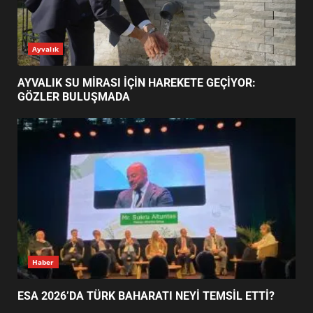
ESA 2026’DA TÜRK BAHARATI
Ayvalık
NEYİ TEMSİL ETTİ?
2
AYVALIK SU MİRASI İÇİN HAREKETE GEÇİYOR:
GÖZLER BULUŞMADA
EİB’DE KRİTİK ATAMA:
SÜRDÜRÜLEBİLİRLİKTE NE
DEĞİŞECEK?
3
EDREMİT’İN GURURU TÜRKİYE
FİNALİNDE NE BAŞARDI?
4
Haber
ESA 2026’DA TÜRK BAHARATI NEYİ TEMSİL ETTİ?
BALIKESİR MÜZELERİNDE SÜRE