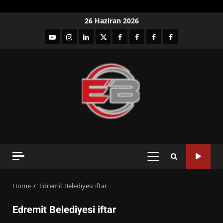
Skip
26 Haziran 2026
to
YouTube
Instagram
LinkedIn
twitter
facebook-
Facebook-
Facebook-
Facebook-
content
1
2
3
Grup
PRIMARY
MENU
Home
Edremit Belediyesi iftar
Edremit Belediyesi iftar