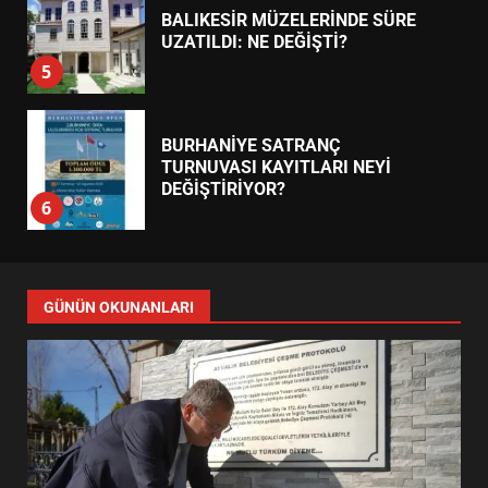
BALIKESİR MÜZELERİNDE SÜRE
UZATILDI: NE DEĞİŞTİ?
5
BURHANİYE SATRANÇ
TURNUVASI KAYITLARI NEYİ
DEĞİŞTİRİYOR?
6
BURHANİYE BELEDİYESPOR’DA
YENİ YÖNETİM NASIL
GÜNÜN OKUNANLARI
ŞEKİLLENDİ?
7
AYVALIK SU MİRASI İÇİN
HAREKETE GEÇİYOR: GÖZLER
BULUŞMADA
1