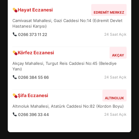
Hayat Eczanesi
BALIKESİR MÜZELERİNDE SÜRE
EDREMIT MERKEZ
UZATILDI: NE DEĞİŞTİ?
Camivasat Mahallesi, Gazi Caddesi No:14 (Edremit Devlet
5
Hastanesi Karşısı)
0266 373 11 22
24 Saat Açık
BURHANİYE SATRANÇ
Körfez Eczanesi
TURNUVASI KAYITLARI NEYİ
AKÇAY
DEĞİŞTİRİYOR?
Akçay Mahallesi, Turgut Reis Caddesi No:45 (Belediye
6
Yanı)
0266 384 55 66
24 Saat Açık
BURHANİYE BELEDİYESPOR’DA
YENİ YÖNETİM NASIL
Şifa Eczanesi
ALTINOLUK
ŞEKİLLENDİ?
7
Altınoluk Mahallesi, Atatürk Caddesi No:82 (Kordon Boyu)
0266 396 33 44
24 Saat Açık
AYVALIK SU MİRASI İÇİN
HAREKETE GEÇİYOR: GÖZLER
BULUŞMADA