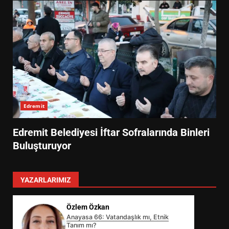
Edremit
Edremit Belediyesi İftar Sofralarında Binleri
Buluşturuyor
YAZARLARIMIZ
Özlem Özkan
Anayasa 66: Vatandaşlık mı, Etnik
Tanım mı?