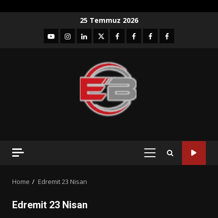
Skip
25 Temmuz 2026
to
YouTube
Instagram
LinkedIn
twitter
facebook-
Facebook-
Facebook-
Facebook-
content
1
2
3
Grup
PRIMARY
MENU
Home
Edremit 23 Nisan
Edremit 23 Nisan