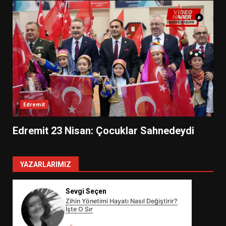
Edremit
Edremit 23 Nisan: Çocuklar Sahnedeydi
YAZARLARIMIZ
Sevgi Seçen
Zihin Yönetimi Hayatı Nasıl Değiştirir?
İşte O Sır