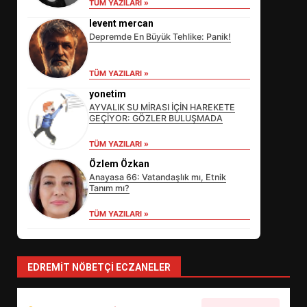
TÜM YAZILARI »
levent mercan
Depremde En Büyük Tehlike: Panik!
TÜM YAZILARI »
yonetim
AYVALIK SU MİRASI İÇİN HAREKETE
GEÇİYOR: GÖZLER BULUŞMADA
EİB’DE KRİTİK ATAMA:
TÜM YAZILARI »
SÜRDÜRÜLEBİLİRLİKTE NE
Özlem Özkan
DEĞİŞECEK?
3
Anayasa 66: Vatandaşlık mı, Etnik
Tanım mı?
TÜM YAZILARI »
EDREMİT’İN GURURU TÜRKİYE
FİNALİNDE NE BAŞARDI?
4
EDREMIT NÖBETÇI ECZANELER