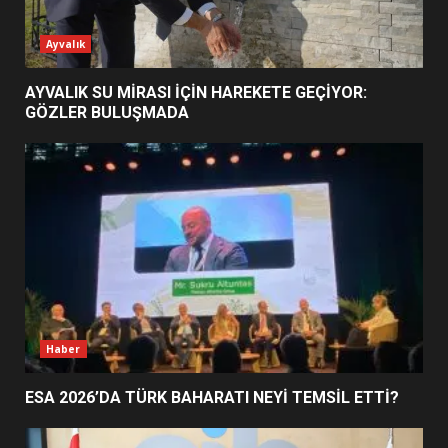
ESA 2026’DA TÜRK BAHARATI
Ayvalık
NEYİ TEMSİL ETTİ?
2
AYVALIK SU MİRASI İÇİN HAREKETE GEÇİYOR:
GÖZLER BULUŞMADA
EİB’DE KRİTİK ATAMA:
SÜRDÜRÜLEBİLİRLİKTE NE
DEĞİŞECEK?
3
EDREMİT’İN GURURU TÜRKİYE
FİNALİNDE NE BAŞARDI?
4
Haber
ESA 2026’DA TÜRK BAHARATI NEYİ TEMSİL ETTİ?
BALIKESİR MÜZELERİNDE SÜRE
UZATILDI: NE DEĞİŞTİ?