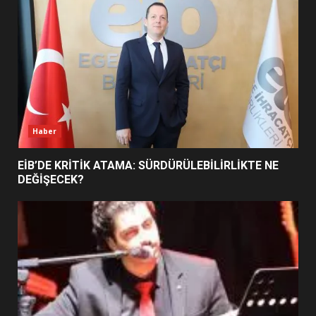
5
BURHANİYE SATRANÇ
TURNUVASI KAYITLARI NEYİ
DEĞİŞTİRİYOR?
6
Haber
BURHANİYE BELEDİYESPOR’DA
YENİ YÖNETİM NASIL
EİB’DE KRİTİK ATAMA: SÜRDÜRÜLEBİLİRLİKTE NE
ŞEKİLLENDİ?
DEĞİŞECEK?
7