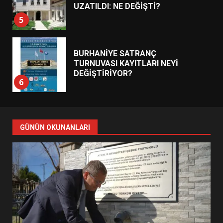
UZATILDI: NE DEĞİŞTİ?
5
BURHANİYE SATRANÇ
TURNUVASI KAYITLARI NEYİ
DEĞİŞTİRİYOR?
6
BURHANİYE BELEDİYESPOR’DA
YENİ YÖNETİM NASIL
GÜNÜN OKUNANLARI
ŞEKİLLENDİ?
7
AYVALIK SU MİRASI İÇİN
HAREKETE GEÇİYOR: GÖZLER
BULUŞMADA
1