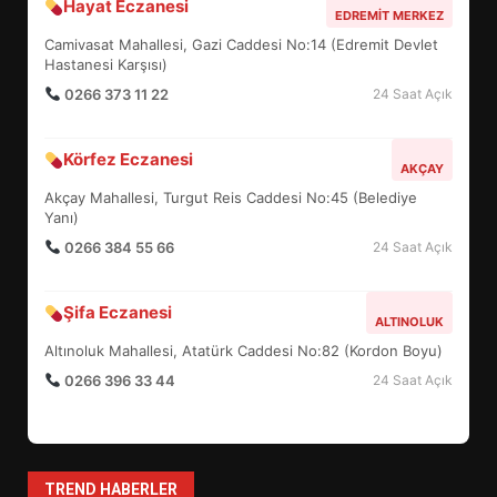
Hayat Eczanesi
BALIKESİR MÜZELERİNDE SÜRE
EDREMIT MERKEZ
UZATILDI: NE DEĞİŞTİ?
Camivasat Mahallesi, Gazi Caddesi No:14 (Edremit Devlet
5
Hastanesi Karşısı)
0266 373 11 22
24 Saat Açık
BURHANİYE SATRANÇ
Körfez Eczanesi
TURNUVASI KAYITLARI NEYİ
AKÇAY
DEĞİŞTİRİYOR?
Akçay Mahallesi, Turgut Reis Caddesi No:45 (Belediye
6
Yanı)
0266 384 55 66
24 Saat Açık
BURHANİYE BELEDİYESPOR’DA
YENİ YÖNETİM NASIL
Şifa Eczanesi
ALTINOLUK
ŞEKİLLENDİ?
7
Altınoluk Mahallesi, Atatürk Caddesi No:82 (Kordon Boyu)
0266 396 33 44
24 Saat Açık
AYVALIK SU MİRASI İÇİN
HAREKETE GEÇİYOR: GÖZLER
BULUŞMADA
1
TREND HABERLER