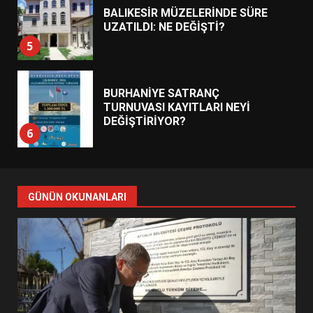
BALIKESİR MÜZELERİNDE SÜRE
UZATILDI: NE DEĞİŞTİ?
5
BURHANİYE SATRANÇ
TURNUVASI KAYITLARI NEYİ
DEĞİŞTİRİYOR?
6
BURHANİYE BELEDİYESPOR’DA
YENİ YÖNETİM NASIL
GÜNÜN OKUNANLARI
ŞEKİLLENDİ?
7
AYVALIK SU MİRASI İÇİN
HAREKETE GEÇİYOR: GÖZLER
BULUŞMADA
1