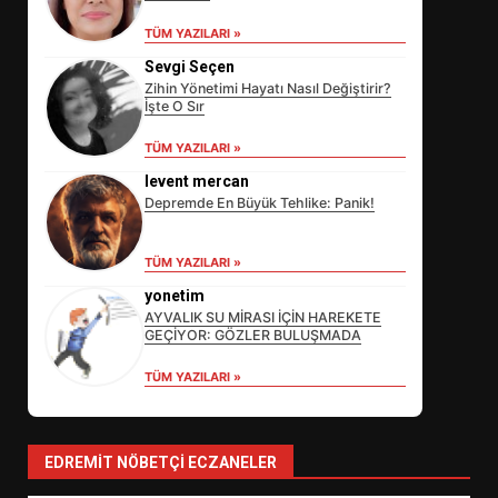
TÜM YAZILARI »
Sevgi Seçen
Zihin Yönetimi Hayatı Nasıl Değiştirir?
İşte O Sır
TÜM YAZILARI »
levent mercan
Depremde En Büyük Tehlike: Panik!
EİB’DE KRİTİK ATAMA:
TÜM YAZILARI »
SÜRDÜRÜLEBİLİRLİKTE NE
DEĞİŞECEK?
yonetim
3
AYVALIK SU MİRASI İÇİN HAREKETE
GEÇİYOR: GÖZLER BULUŞMADA
TÜM YAZILARI »
EDREMİT’İN GURURU TÜRKİYE
FİNALİNDE NE BAŞARDI?
4
EDREMIT NÖBETÇI ECZANELER