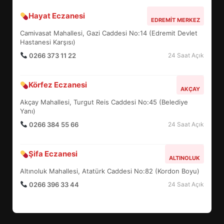
Hayat Eczanesi
BALIKESİR MÜZELERİNDE SÜRE
EDREMIT MERKEZ
UZATILDI: NE DEĞİŞTİ?
Camivasat Mahallesi, Gazi Caddesi No:14 (Edremit Devlet
5
Hastanesi Karşısı)
0266 373 11 22
24 Saat Açık
BURHANİYE SATRANÇ
Körfez Eczanesi
TURNUVASI KAYITLARI NEYİ
AKÇAY
DEĞİŞTİRİYOR?
Akçay Mahallesi, Turgut Reis Caddesi No:45 (Belediye
6
Yanı)
0266 384 55 66
24 Saat Açık
BURHANİYE BELEDİYESPOR’DA
YENİ YÖNETİM NASIL
Şifa Eczanesi
ALTINOLUK
ŞEKİLLENDİ?
7
Altınoluk Mahallesi, Atatürk Caddesi No:82 (Kordon Boyu)
0266 396 33 44
24 Saat Açık
AYVALIK SU MİRASI İÇİN
HAREKETE GEÇİYOR: GÖZLER
BULUŞMADA