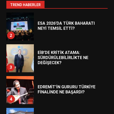
1
TREND HABERLER
ESA 2026’DA TÜRK BAHARATI
NEYİ TEMSİL ETTİ?
2
EİB’DE KRİTİK ATAMA:
SÜRDÜRÜLEBİLİRLİKTE NE
DEĞİŞECEK?
3
EDREMİT’İN GURURU TÜRKİYE
FİNALİNDE NE BAŞARDI?
4