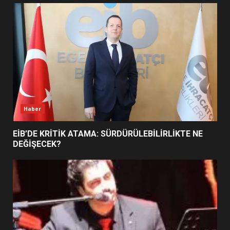
UZATILDI: NE DEĞİŞTİ?
5
BURHANİYE SATRANÇ
TURNUVASI KAYITLARI NEYİ
DEĞİŞTİRİYOR?
6
Haber
BURHANİYE BELEDİYESPOR’DA
YENİ YÖNETİM NASIL
EİB’DE KRİTİK ATAMA: SÜRDÜRÜLEBİLİRLİKTE NE
ŞEKİLLENDİ?
DEĞİŞECEK?
7