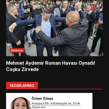
Balıkesir
Mehmet Aydemir Roman Havası Oynadı!
Coşku Zirvede
YAZARLARIMIZ
Özlem Özkan
Anayasa 66: Vatandaşlık mı, Etnik
Tanım mı?