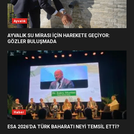
ESA 2026’DA TÜRK BAHARATI
Ayvalık
NEYİ TEMSİL ETTİ?
2
AYVALIK SU MİRASI İÇİN HAREKETE GEÇİYOR:
GÖZLER BULUŞMADA
EİB’DE KRİTİK ATAMA:
SÜRDÜRÜLEBİLİRLİKTE NE
DEĞİŞECEK?
3
EDREMİT’İN GURURU TÜRKİYE
FİNALİNDE NE BAŞARDI?
4
Haber
ESA 2026’DA TÜRK BAHARATI NEYİ TEMSİL ETTİ?
BALIKESİR MÜZELERİNDE SÜRE