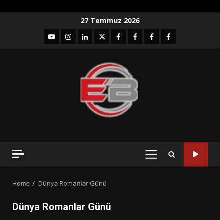
Skip
27 Temmuz 2026
to
YouTube
Instagram
LinkedIn
twitter
facebook-
Facebook-
Facebook-
Facebook-
content
1
2
3
Grup
PRIMARY
MENU
Home
Dünya Romanlar Günü
Dünya Romanlar Günü