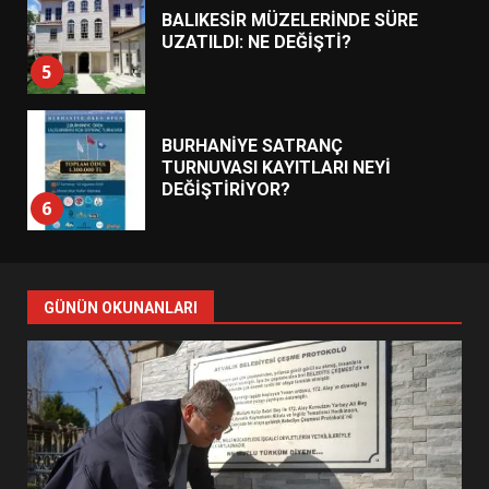
BALIKESİR MÜZELERİNDE SÜRE
UZATILDI: NE DEĞİŞTİ?
5
BURHANİYE SATRANÇ
TURNUVASI KAYITLARI NEYİ
DEĞİŞTİRİYOR?
6
BURHANİYE BELEDİYESPOR’DA
YENİ YÖNETİM NASIL
GÜNÜN OKUNANLARI
ŞEKİLLENDİ?
7
AYVALIK SU MİRASI İÇİN
HAREKETE GEÇİYOR: GÖZLER
BULUŞMADA
1