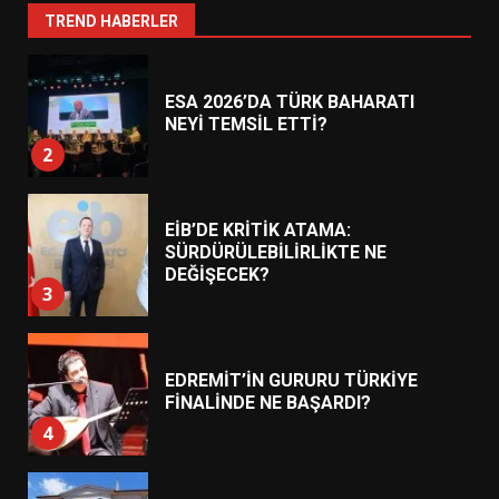
1
TREND HABERLER
ESA 2026’DA TÜRK BAHARATI
NEYİ TEMSİL ETTİ?
2
EİB’DE KRİTİK ATAMA:
SÜRDÜRÜLEBİLİRLİKTE NE
DEĞİŞECEK?
3
EDREMİT’İN GURURU TÜRKİYE
FİNALİNDE NE BAŞARDI?
4