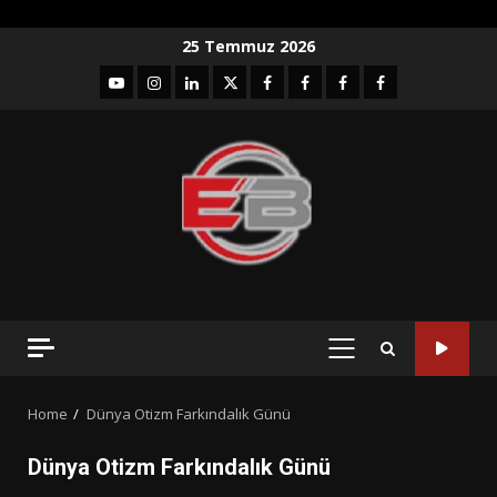
Skip
25 Temmuz 2026
to
YouTube
Instagram
LinkedIn
twitter
facebook-
Facebook-
Facebook-
Facebook-
content
1
2
3
Grup
PRIMARY
MENU
Home
Dünya Otizm Farkındalık Günü
Dünya Otizm Farkındalık Günü