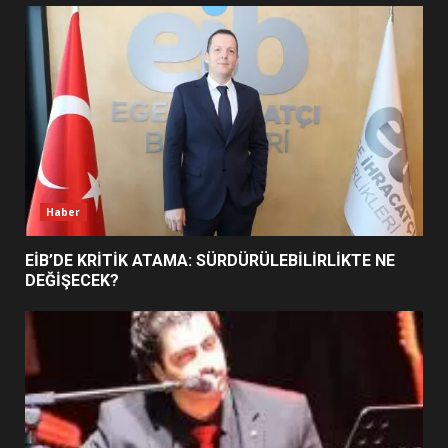
UZATILDI: NE DEĞİŞTİ?
5
BURHANİYE SATRANÇ
TURNUVASI KAYITLARI NEYİ
DEĞİŞTİRİYOR?
6
Haber
BURHANİYE BELEDİYESPOR’DA
YENİ YÖNETİM NASIL
EİB’DE KRİTİK ATAMA: SÜRDÜRÜLEBİLİRLİKTE NE
ŞEKİLLENDİ?
DEĞİŞECEK?
7