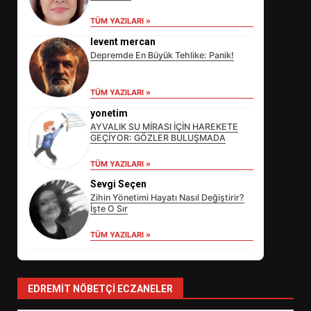
TÜM YAZILARI »
levent mercan
Depremde En Büyük Tehlike: Panik!
TÜM YAZILARI »
yonetim
AYVALIK SU MİRASI İÇİN HAREKETE
GEÇİYOR: GÖZLER BULUŞMADA
EİB’DE KRİTİK ATAMA:
TÜM YAZILARI »
SÜRDÜRÜLEBİLİRLİKTE NE
Sevgi Seçen
DEĞİŞECEK?
3
Zihin Yönetimi Hayatı Nasıl Değiştirir?
İşte O Sır
TÜM YAZILARI »
EDREMİT’İN GURURU TÜRKİYE
FİNALİNDE NE BAŞARDI?
4
EDREMIT NÖBETÇI ECZANELER