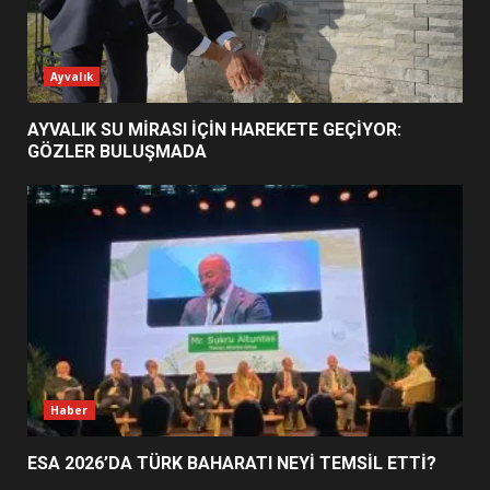
ESA 2026’DA TÜRK BAHARATI
Ayvalık
NEYİ TEMSİL ETTİ?
2
AYVALIK SU MİRASI İÇİN HAREKETE GEÇİYOR:
GÖZLER BULUŞMADA
EİB’DE KRİTİK ATAMA:
SÜRDÜRÜLEBİLİRLİKTE NE
DEĞİŞECEK?
3
EDREMİT’İN GURURU TÜRKİYE
FİNALİNDE NE BAŞARDI?
4
Haber
ESA 2026’DA TÜRK BAHARATI NEYİ TEMSİL ETTİ?
BALIKESİR MÜZELERİNDE SÜRE