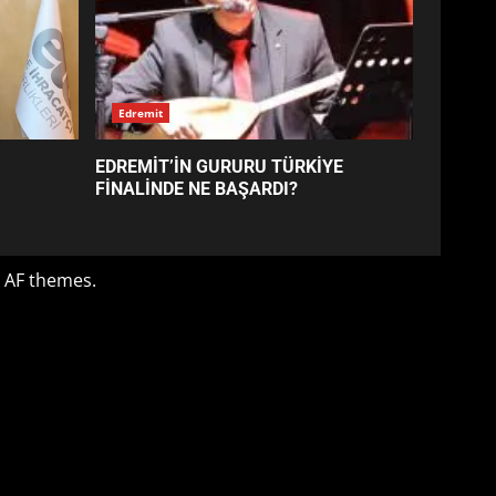
EDREMİT’İN GURURU TÜRKİYE
FİNALİNDE NE BAŞARDI?
4
BALIKESİR MÜZELERİNDE
SÜRE UZATILDI: NE DEĞİŞTİ?
5
BURHANİYE SATRANÇ
TURNUVASI KAYITLARI NEYİ
DEĞİŞTİRİYOR?
6
BURHANİYE