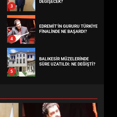
BURHANİYE
BELEDİYESPOR’DA YENİ
YÖNETİM NASIL ŞEKİLLENDİ?
7
TREND HABERLER
AYVALIK SU MİRASI İÇİN
HAREKETE GEÇİYOR: GÖZLER
BULUŞMADA
1
ESA 2026’DA TÜRK BAHARATI
NEYİ TEMSİL ETTİ?
2
EİB’DE KRİTİK ATAMA:
SÜRDÜRÜLEBİLİRLİKTE NE
DEĞİŞECEK?
3