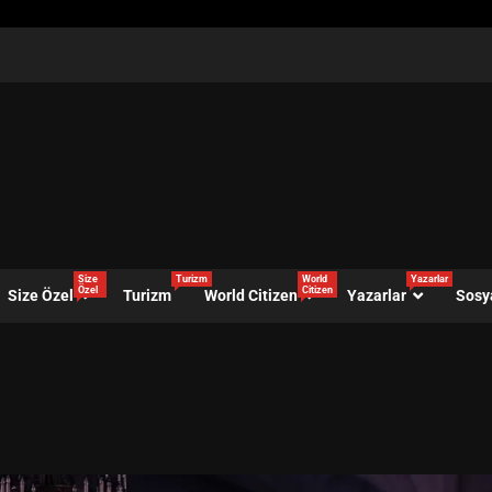
Size
Turizm
World
Yazarlar
Özel
Citizen
Size Özel
Turizm
World Citizen
Yazarlar
Sosy