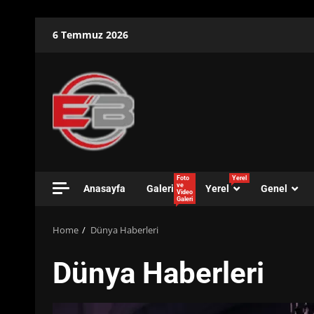
Skip
6 Temmuz 2026
to
content
Foto
Yerel
ve
Anasayfa
Galeri
Yerel
Genel
Video
Galeri
Home
Dünya Haberleri
Dünya Haberleri