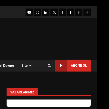
YouTube
Instagram
LinkedIn
twitter
facebook-
Facebook-
Facebook-
Facebook-
1
2
3
Grup
al Duyuru
Site
ABONE OL
YAZARLARIMIZ
levent mercan