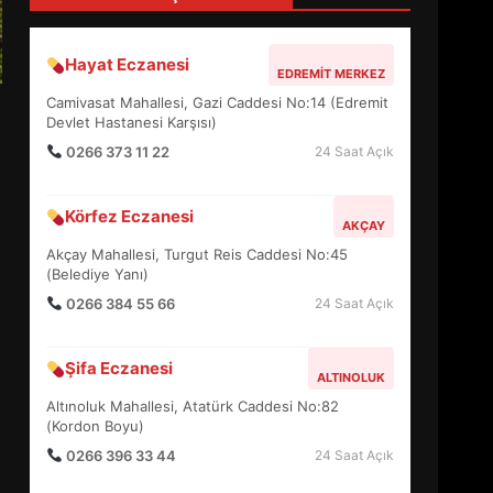
4
Hayat Eczanesi
EDREMIT MERKEZ
BALIKESİR MÜZELERİNDE
Camivasat Mahallesi, Gazi Caddesi No:14 (Edremit
SÜRE UZATILDI: NE DEĞİŞTİ?
Devlet Hastanesi Karşısı)
5
0266 373 11 22
24 Saat Açık
Körfez Eczanesi
BURHANİYE SATRANÇ
AKÇAY
TURNUVASI KAYITLARI NEYİ
Akçay Mahallesi, Turgut Reis Caddesi No:45
DEĞİŞTİRİYOR?
(Belediye Yanı)
6
0266 384 55 66
24 Saat Açık
BURHANİYE
Şifa Eczanesi
BELEDİYESPOR’DA YENİ
ALTINOLUK
YÖNETİM NASIL ŞEKİLLENDİ?
Altınoluk Mahallesi, Atatürk Caddesi No:82
7
(Kordon Boyu)
0266 396 33 44
24 Saat Açık