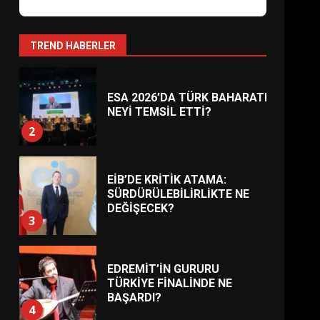
AYVALIK SU MİRASI İÇİN
HAREKETE GEÇİYOR: GÖZLER
BULUŞMADA
1
TREND HABERLER
ESA 2026’DA TÜRK BAHARATI
NEYİ TEMSİL ETTİ?
2
EİB’DE KRİTİK ATAMA:
SÜRDÜRÜLEBİLİRLİKTE NE
DEĞİŞECEK?
3
EDREMİT’İN GURURU
TÜRKİYE FİNALİNDE NE
BAŞARDI?
4