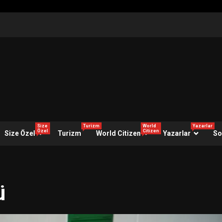
Size
Turizm
World
Yazarlar
Özel
Citizen
Size Özel
Turizm
World Citizen
Yazarlar
So
ü