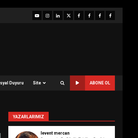
YouTube
Instagram
LinkedIn
twitter
facebook-
Facebook-
Facebook-
Facebook-
1
2
3
Grup
syal Duyuru
Site
ABONE OL
YAZARLARIMIZ
levent mercan