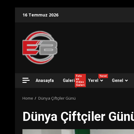
Skip
16 Temmuz 2026
to
content
Foto
Yerel
ve
Anasayfa
Galeri
Yerel
Genel
Video
Galeri
Home
Dünya Çiftçiler Günü
Dünya Çiftçiler Gün