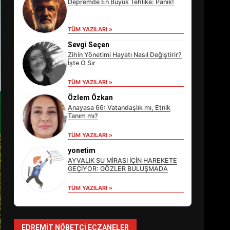
Depremde En Büyük Tehlike: Panik!
TÜM YAZILARI »
Sevgi Seçen
Zihin Yönetimi Hayatı Nasıl Değiştirir?
İşte O Sır
TÜM YAZILARI »
Özlem Özkan
Anayasa 66: Vatandaşlık mı, Etnik
Tanım mı?
TÜM YAZILARI »
EİB’DE KRİTİK ATAMA:
SÜRDÜRÜLEBİLİRLİKTE NE
yonetim
DEĞİŞECEK?
AYVALIK SU MİRASI İÇİN HAREKETE
3
GEÇİYOR: GÖZLER BULUŞMADA
TÜM YAZILARI »
EDREMİT’İN GURURU
TÜRKİYE FİNALİNDE NE
BAŞARDI?
EDREMIT NÖBETÇI ECZANELER