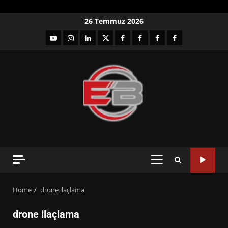
Skip
26 Temmuz 2026
to
YouTube
Instagram
LinkedIn
twitter
facebook-
Facebook-
Facebook-
Facebook-
content
1
2
3
Grup
PRIMARY
MENU
Home
drone ilaçlama
drone ilaçlama