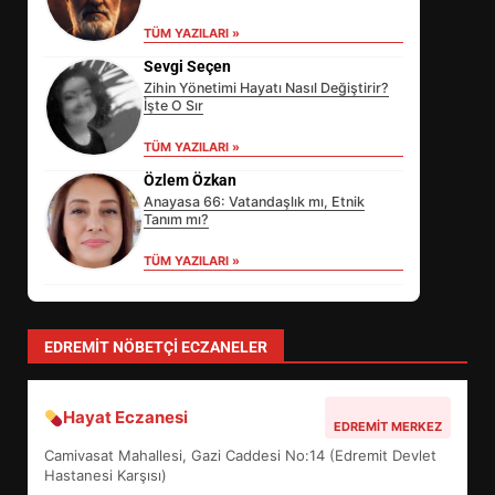
TÜM YAZILARI »
Sevgi Seçen
Zihin Yönetimi Hayatı Nasıl Değiştirir?
İşte O Sır
TÜM YAZILARI »
Özlem Özkan
Anayasa 66: Vatandaşlık mı, Etnik
Tanım mı?
TÜM YAZILARI »
yonetim
AYVALIK SU MİRASI İÇİN HAREKETE
GEÇİYOR: GÖZLER BULUŞMADA
TÜM YAZILARI »
EİB’DE KRİTİK ATAMA:
SÜRDÜRÜLEBİLİRLİKTE NE
DEĞİŞECEK?
3
EDREMIT NÖBETÇI ECZANELER