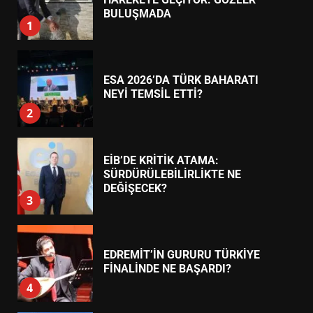
7
TREND HABERLER
AYVALIK SU MİRASI İÇİN
HAREKETE GEÇİYOR: GÖZLER
BULUŞMADA
1
ESA 2026’DA TÜRK BAHARATI
NEYİ TEMSİL ETTİ?
2
EİB’DE KRİTİK ATAMA:
SÜRDÜRÜLEBİLİRLİKTE NE
DEĞİŞECEK?
3