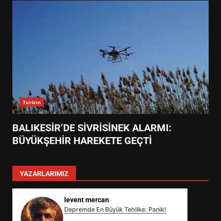
Turizm
BALIKESİR’DE SİVRİSİNEK ALARMI:
BÜYÜKŞEHİR HAREKETE GEÇTİ
YAZARLARIMIZ
levent mercan
Depremde En Büyük Tehlike: Panik!