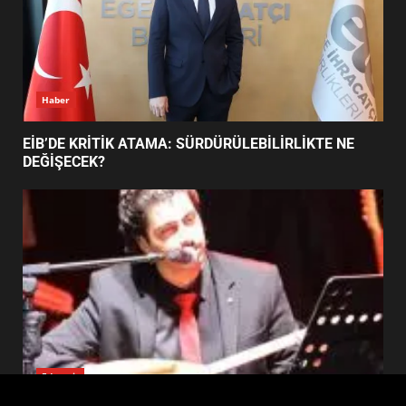
FİNALİNDE NE BAŞARDI?
4
BALIKESİR MÜZELERİNDE SÜRE
UZATILDI: NE DEĞİŞTİ?
5
Haber
BURHANİYE SATRANÇ
TURNUVASI KAYITLARI NEYİ
EİB’DE KRİTİK ATAMA: SÜRDÜRÜLEBİLİRLİKTE NE
DEĞİŞTİRİYOR?
DEĞİŞECEK?
6
BURHANİYE BELEDİYESPOR’DA
YENİ YÖNETİM NASIL
ŞEKİLLENDİ?
7