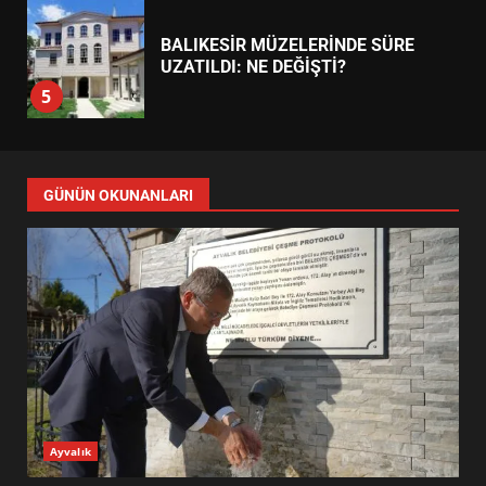
EDREMİT’İN GURURU TÜRKİYE
FİNALİNDE NE BAŞARDI?
4
BALIKESİR MÜZELERİNDE SÜRE
UZATILDI: NE DEĞİŞTİ?
5
BURHANİYE SATRANÇ
TURNUVASI KAYITLARI NEYİ
GÜNÜN OKUNANLARI
DEĞİŞTİRİYOR?
6
BURHANİYE BELEDİYESPOR’DA
YENİ YÖNETİM NASIL
ŞEKİLLENDİ?
7