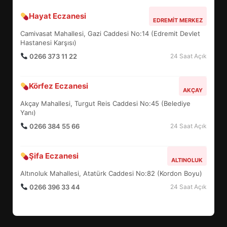
Hayat Eczanesi
BALIKESİR MÜZELERİNDE SÜRE
EDREMIT MERKEZ
UZATILDI: NE DEĞİŞTİ?
Camivasat Mahallesi, Gazi Caddesi No:14 (Edremit Devlet
5
Hastanesi Karşısı)
0266 373 11 22
24 Saat Açık
BURHANİYE SATRANÇ
Körfez Eczanesi
TURNUVASI KAYITLARI NEYİ
AKÇAY
DEĞİŞTİRİYOR?
Akçay Mahallesi, Turgut Reis Caddesi No:45 (Belediye
6
Yanı)
0266 384 55 66
24 Saat Açık
BURHANİYE BELEDİYESPOR’DA
YENİ YÖNETİM NASIL
Şifa Eczanesi
ALTINOLUK
ŞEKİLLENDİ?
7
Altınoluk Mahallesi, Atatürk Caddesi No:82 (Kordon Boyu)
0266 396 33 44
24 Saat Açık
AYVALIK SU MİRASI İÇİN
HAREKETE GEÇİYOR: GÖZLER
BULUŞMADA