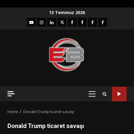
Skip
13 Temmuz 2026
to
YouTube
Instagram
LinkedIn
twitter
facebook-
Facebook-
Facebook-
Facebook-
content
1
2
3
Grup
PRIMARY
MENU
Home
Donald Trump ticaret savaşı
Donald Trump ticaret savaşı