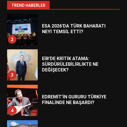
1
TREND HABERLER
ESA 2026’DA TÜRK BAHARATI
NEYİ TEMSİL ETTİ?
2
EİB’DE KRİTİK ATAMA:
SÜRDÜRÜLEBİLİRLİKTE NE
DEĞİŞECEK?
3
EDREMİT’İN GURURU TÜRKİYE
FİNALİNDE NE BAŞARDI?
4