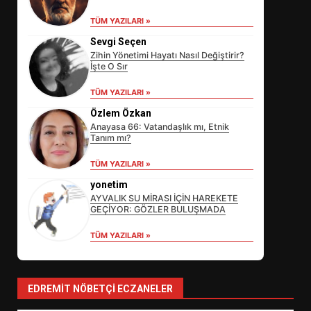
TÜM YAZILARI »
Sevgi Seçen
Zihin Yönetimi Hayatı Nasıl Değiştirir?
İşte O Sır
TÜM YAZILARI »
Özlem Özkan
Anayasa 66: Vatandaşlık mı, Etnik
Tanım mı?
EİB’DE KRİTİK ATAMA:
TÜM YAZILARI »
SÜRDÜRÜLEBİLİRLİKTE NE
DEĞİŞECEK?
yonetim
3
AYVALIK SU MİRASI İÇİN HAREKETE
GEÇİYOR: GÖZLER BULUŞMADA
TÜM YAZILARI »
EDREMİT’İN GURURU TÜRKİYE
FİNALİNDE NE BAŞARDI?
4
EDREMIT NÖBETÇI ECZANELER