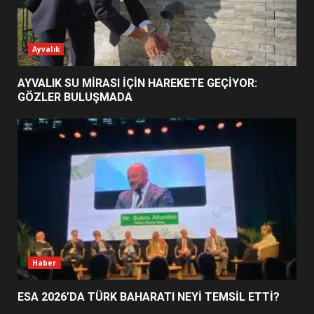
ESA 2026’DA TÜRK BAHARATI
Ayvalık
NEYİ TEMSİL ETTİ?
2
AYVALIK SU MİRASI İÇİN HAREKETE GEÇİYOR:
GÖZLER BULUŞMADA
EİB’DE KRİTİK ATAMA:
SÜRDÜRÜLEBİLİRLİKTE NE
DEĞİŞECEK?
3
EDREMİT’İN GURURU TÜRKİYE
FİNALİNDE NE BAŞARDI?
4
Haber
ESA 2026’DA TÜRK BAHARATI NEYİ TEMSİL ETTİ?
BALIKESİR MÜZELERİNDE SÜRE