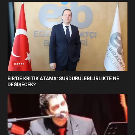
UZATILDI: NE DEĞİŞTİ?
5
BURHANİYE SATRANÇ
TURNUVASI KAYITLARI NEYİ
DEĞİŞTİRİYOR?
6
Haber
BURHANİYE BELEDİYESPOR’DA
YENİ YÖNETİM NASIL
EİB’DE KRİTİK ATAMA: SÜRDÜRÜLEBİLİRLİKTE NE
ŞEKİLLENDİ?
DEĞİŞECEK?
7