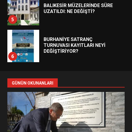
BALIKESİR MÜZELERİNDE SÜRE
UZATILDI: NE DEĞİŞTİ?
5
BURHANİYE SATRANÇ
TURNUVASI KAYITLARI NEYİ
DEĞİŞTİRİYOR?
6
BURHANİYE BELEDİYESPOR’DA
YENİ YÖNETİM NASIL
GÜNÜN OKUNANLARI
ŞEKİLLENDİ?
7
AYVALIK SU MİRASI İÇİN
HAREKETE GEÇİYOR: GÖZLER
BULUŞMADA
1