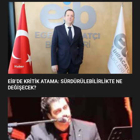
UZATILDI: NE DEĞİŞTİ?
5
BURHANİYE SATRANÇ
TURNUVASI KAYITLARI NEYİ
DEĞİŞTİRİYOR?
6
Haber
BURHANİYE BELEDİYESPOR’DA
YENİ YÖNETİM NASIL
EİB’DE KRİTİK ATAMA: SÜRDÜRÜLEBİLİRLİKTE NE
ŞEKİLLENDİ?
DEĞİŞECEK?
7