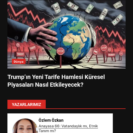
Dünya
Trump’ın Yeni Tarife Hamlesi Küresel
Piyasaları Nasıl Etkileyecek?
YAZARLARIMIZ
Özlem Özkan
Anayasa 66: Vatandaşlık mı, Etnik
Tanım mı?