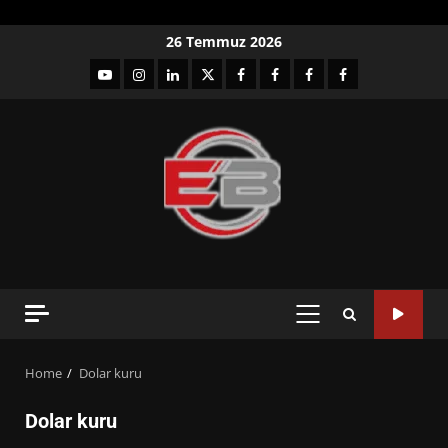
Skip
26 Temmuz 2026
to
YouTube
Instagram
LinkedIn
twitter
facebook-
Facebook-
Facebook-
Facebook-
content
1
2
3
Grup
PRIMARY
MENU
Home
Dolar kuru
Dolar kuru