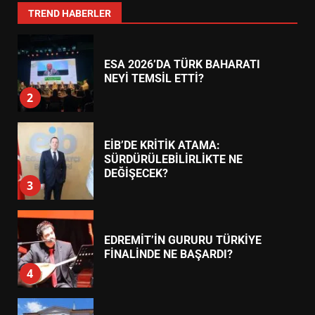
1
TREND HABERLER
ESA 2026’DA TÜRK BAHARATI
NEYİ TEMSİL ETTİ?
2
EİB’DE KRİTİK ATAMA:
SÜRDÜRÜLEBİLİRLİKTE NE
DEĞİŞECEK?
3
EDREMİT’İN GURURU TÜRKİYE
FİNALİNDE NE BAŞARDI?
4