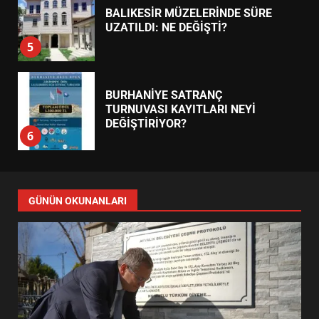
BALIKESİR MÜZELERİNDE SÜRE
UZATILDI: NE DEĞİŞTİ?
5
BURHANİYE SATRANÇ
TURNUVASI KAYITLARI NEYİ
DEĞİŞTİRİYOR?
6
BURHANİYE BELEDİYESPOR’DA
YENİ YÖNETİM NASIL
GÜNÜN OKUNANLARI
ŞEKİLLENDİ?
7
AYVALIK SU MİRASI İÇİN
HAREKETE GEÇİYOR: GÖZLER
BULUŞMADA
1