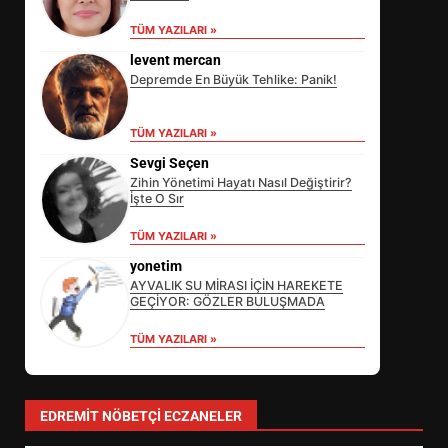
TÜM YAZILARI »
levent mercan
Depremde En Büyük Tehlike: Panik!
TÜM YAZILARI »
Sevgi Seçen
Zihin Yönetimi Hayatı Nasıl Değiştirir?
İşte O Sır
EİB’DE KRİTİK ATAMA:
TÜM YAZILARI »
SÜRDÜRÜLEBİLİRLİKTE NE
DEĞİŞECEK?
yonetim
3
AYVALIK SU MİRASI İÇİN HAREKETE
GEÇİYOR: GÖZLER BULUŞMADA
TÜM YAZILARI »
EDREMİT’İN GURURU TÜRKİYE
FİNALİNDE NE BAŞARDI?
4
EDREMIT NÖBETÇI ECZANELER