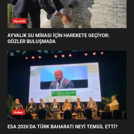
ESA 2026’DA TÜRK BAHARATI
Ayvalık
NEYİ TEMSİL ETTİ?
2
AYVALIK SU MİRASI İÇİN HAREKETE GEÇİYOR:
GÖZLER BULUŞMADA
EİB’DE KRİTİK ATAMA:
SÜRDÜRÜLEBİLİRLİKTE NE
DEĞİŞECEK?
3
EDREMİT’İN GURURU TÜRKİYE
FİNALİNDE NE BAŞARDI?
4
Haber
ESA 2026’DA TÜRK BAHARATI NEYİ TEMSİL ETTİ?
BALIKESİR MÜZELERİNDE SÜRE