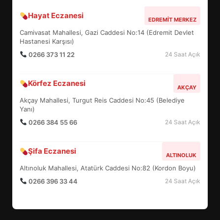
Hayat Eczanesi
BALIKESİR MÜZELERİNDE SÜRE
EDREMIT MERKEZ
UZATILDI: NE DEĞİŞTİ?
Camivasat Mahallesi, Gazi Caddesi No:14 (Edremit Devlet
5
Hastanesi Karşısı)
0266 373 11 22
24 Saat Açık
BURHANİYE SATRANÇ
Körfez Eczanesi
TURNUVASI KAYITLARI NEYİ
AKÇAY
DEĞİŞTİRİYOR?
Akçay Mahallesi, Turgut Reis Caddesi No:45 (Belediye
6
Yanı)
0266 384 55 66
24 Saat Açık
BURHANİYE BELEDİYESPOR’DA
YENİ YÖNETİM NASIL
Şifa Eczanesi
ALTINOLUK
ŞEKİLLENDİ?
7
Altınoluk Mahallesi, Atatürk Caddesi No:82 (Kordon Boyu)
0266 396 33 44
24 Saat Açık
AYVALIK SU MİRASI İÇİN
HAREKETE GEÇİYOR: GÖZLER
BULUŞMADA