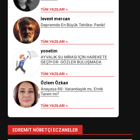
TÜM YAZILARI »
levent mercan
Depremde En Büyük Tehlike: Panik!
TÜM YAZILARI »
yonetim
AYVALIK SU MİRASI İÇİN HAREKETE
GEÇİYOR: GÖZLER BULUŞMADA
EİB’DE KRİTİK ATAMA:
TÜM YAZILARI »
SÜRDÜRÜLEBİLİRLİKTE NE
Özlem Özkan
DEĞİŞECEK?
3
Anayasa 66: Vatandaşlık mı, Etnik
Tanım mı?
TÜM YAZILARI »
EDREMİT’İN GURURU TÜRKİYE
FİNALİNDE NE BAŞARDI?
4
EDREMIT NÖBETÇI ECZANELER