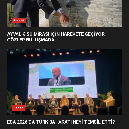
ESA 2026’DA TÜRK BAHARATI
Ayvalık
NEYİ TEMSİL ETTİ?
2
AYVALIK SU MİRASI İÇİN HAREKETE GEÇİYOR:
GÖZLER BULUŞMADA
EİB’DE KRİTİK ATAMA:
SÜRDÜRÜLEBİLİRLİKTE NE
DEĞİŞECEK?
3
EDREMİT’İN GURURU TÜRKİYE
FİNALİNDE NE BAŞARDI?
4
Haber
ESA 2026’DA TÜRK BAHARATI NEYİ TEMSİL ETTİ?
BALIKESİR MÜZELERİNDE SÜRE