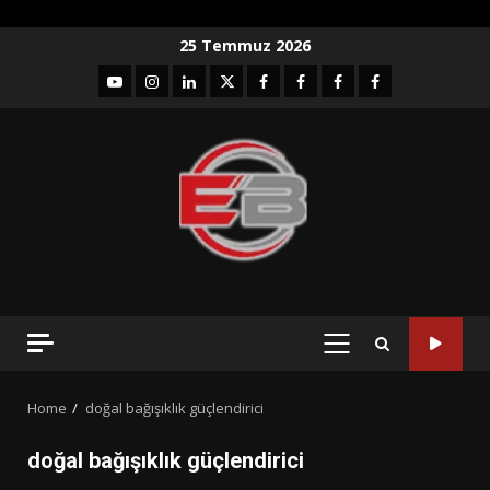
Skip
25 Temmuz 2026
to
YouTube
Instagram
LinkedIn
twitter
facebook-
Facebook-
Facebook-
Facebook-
content
1
2
3
Grup
PRIMARY
MENU
Home
doğal bağışıklık güçlendirici
doğal bağışıklık güçlendirici