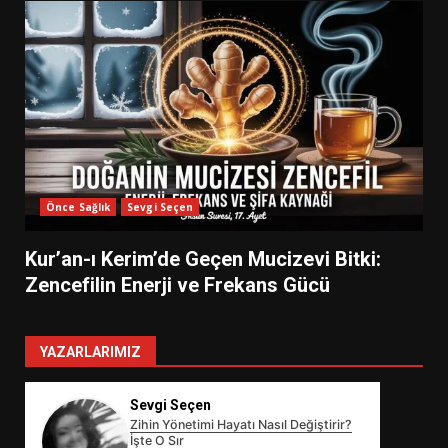
Önce Sağlık
Sevgi Seçen
Kur’an-ı Kerim’de Geçen Mucizevi Bitki:
Zencefilin Enerji ve Frekans Gücü
YAZARLARIMIZ
Sevgi Seçen
Zihin Yönetimi Hayatı Nasıl Değiştirir?
İşte O Sır