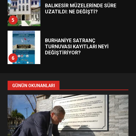
BALIKESİR MÜZELERİNDE SÜRE
UZATILDI: NE DEĞİŞTİ?
5
BURHANİYE SATRANÇ
TURNUVASI KAYITLARI NEYİ
DEĞİŞTİRİYOR?
6
BURHANİYE BELEDİYESPOR’DA
YENİ YÖNETİM NASIL
GÜNÜN OKUNANLARI
ŞEKİLLENDİ?
7
AYVALIK SU MİRASI İÇİN
HAREKETE GEÇİYOR: GÖZLER
BULUŞMADA
1