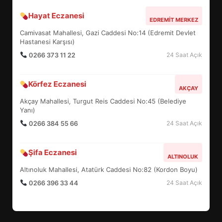
Hayat Eczanesi
BALIKESİR MÜZELERİNDE SÜRE
EDREMIT MERKEZ
UZATILDI: NE DEĞİŞTİ?
Camivasat Mahallesi, Gazi Caddesi No:14 (Edremit Devlet
5
Hastanesi Karşısı)
0266 373 11 22
24 Saat Açık
BURHANİYE SATRANÇ
Körfez Eczanesi
TURNUVASI KAYITLARI NEYİ
AKÇAY
DEĞİŞTİRİYOR?
Akçay Mahallesi, Turgut Reis Caddesi No:45 (Belediye
6
Yanı)
0266 384 55 66
24 Saat Açık
BURHANİYE BELEDİYESPOR’DA
YENİ YÖNETİM NASIL
Şifa Eczanesi
ALTINOLUK
ŞEKİLLENDİ?
7
Altınoluk Mahallesi, Atatürk Caddesi No:82 (Kordon Boyu)
0266 396 33 44
24 Saat Açık
AYVALIK SU MİRASI İÇİN
HAREKETE GEÇİYOR: GÖZLER
BULUŞMADA