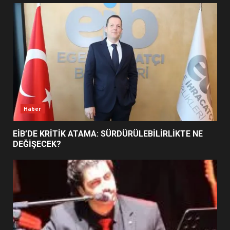
UZATILDI: NE DEĞİŞTİ?
5
BURHANİYE SATRANÇ
TURNUVASI KAYITLARI NEYİ
DEĞİŞTİRİYOR?
6
Haber
BURHANİYE BELEDİYESPOR’DA
YENİ YÖNETİM NASIL
EİB’DE KRİTİK ATAMA: SÜRDÜRÜLEBİLİRLİKTE NE
ŞEKİLLENDİ?
DEĞİŞECEK?
7