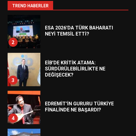
1
TREND HABERLER
ESA 2026’DA TÜRK BAHARATI
NEYİ TEMSİL ETTİ?
2
EİB’DE KRİTİK ATAMA:
SÜRDÜRÜLEBİLİRLİKTE NE
DEĞİŞECEK?
3
EDREMİT’İN GURURU TÜRKİYE
FİNALİNDE NE BAŞARDI?
4