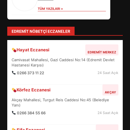
TÜM YAZILARI »
levent mercan
Depremde En Büyük Tehlike: Panik!
TÜM YAZILARI »
Özlem Özkan
Anayasa 66: Vatandaşlık mı, Etnik
Tanım mı?
TÜM YAZILARI »
yonetim
AYVALIK SU MİRASI İÇİN HAREKETE
GEÇİYOR: GÖZLER BULUŞMADA
TÜM YAZILARI »
EİB’DE KRİTİK ATAMA:
SÜRDÜRÜLEBİLİRLİKTE NE
DEĞİŞECEK?
3
EDREMIT NÖBETÇI ECZANELER