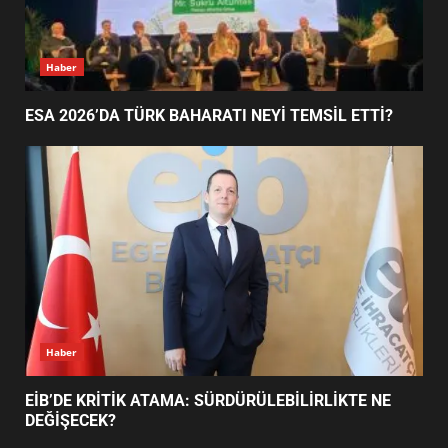
AYVALIK SU MİRASI İÇİN
Ayvalık
HAREKETE GEÇİYOR: GÖZLER
BULUŞMADA
1
AYVALIK SU MİRASI İÇİN HAREKETE GEÇİYOR:
GÖZLER BULUŞMADA
ESA 2026’DA TÜRK BAHARATI
NEYİ TEMSİL ETTİ?
2
EİB’DE KRİTİK ATAMA:
SÜRDÜRÜLEBİLİRLİKTE NE
DEĞİŞECEK?
3
Haber
ESA 2026’DA TÜRK BAHARATI NEYİ TEMSİL ETTİ?
EDREMİT’İN GURURU TÜRKİYE