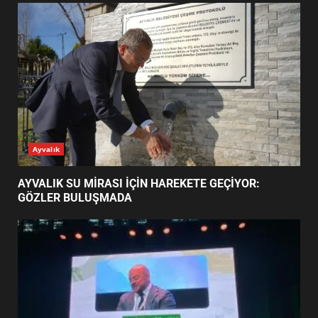
EDREMİT’İN GURURU TÜRKİYE
FİNALİNDE NE BAŞARDI?
4
BALIKESİR MÜZELERİNDE SÜRE
UZATILDI: NE DEĞİŞTİ?
5
BURHANİYE SATRANÇ
TURNUVASI KAYITLARI NEYİ
GÜNÜN OKUNANLARI
DEĞİŞTİRİYOR?
6
BURHANİYE BELEDİYESPOR’DA
YENİ YÖNETİM NASIL
ŞEKİLLENDİ?
7