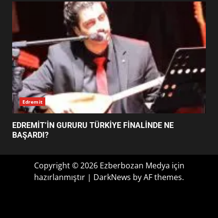
FİNALİNDE NE BAŞARDI?
4
BALIKESİR MÜZELERİNDE SÜRE
UZATILDI: NE DEĞİŞTİ?
5
Haber
BURHANİYE SATRANÇ
TURNUVASI KAYITLARI NEYİ
EİB’DE KRİTİK ATAMA: SÜRDÜRÜLEBİLİRLİKTE NE
DEĞİŞTİRİYOR?
DEĞİŞECEK?
6
BURHANİYE BELEDİYESPOR’DA
YENİ YÖNETİM NASIL
ŞEKİLLENDİ?
7