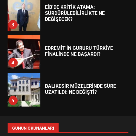
7
TREND HABERLER
AYVALIK SU MİRASI İÇİN
HAREKETE GEÇİYOR: GÖZLER
BULUŞMADA
1
ESA 2026’DA TÜRK BAHARATI
NEYİ TEMSİL ETTİ?
2
EİB’DE KRİTİK ATAMA:
SÜRDÜRÜLEBİLİRLİKTE NE
DEĞİŞECEK?
3