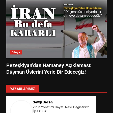
Dünya
Pezeşkiyan’dan Hamaney Açıklaması:
Düşman Üslerini Yerle Bir Edeceğiz!
YAZARLARIMIZ
Sevgi Seçen
Zihin Yönetimi Hayatı Nasıl Değiştirir?
İşte O Sır