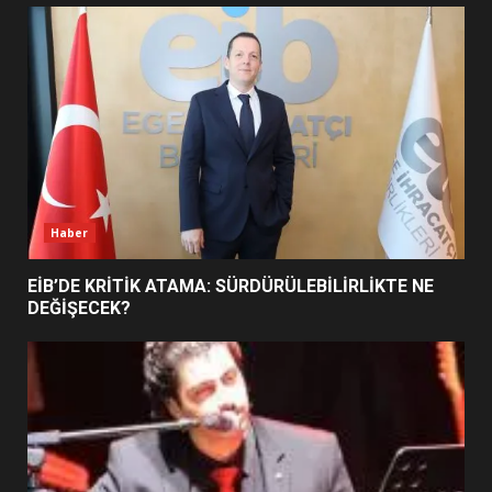
UZATILDI: NE DEĞİŞTİ?
5
BURHANİYE SATRANÇ
TURNUVASI KAYITLARI NEYİ
DEĞİŞTİRİYOR?
6
Haber
BURHANİYE BELEDİYESPOR’DA
YENİ YÖNETİM NASIL
EİB’DE KRİTİK ATAMA: SÜRDÜRÜLEBİLİRLİKTE NE
ŞEKİLLENDİ?
DEĞİŞECEK?
7