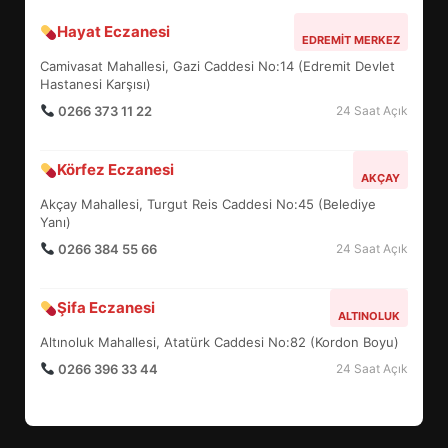
Hayat Eczanesi
BALIKESİR MÜZELERİNDE SÜRE
EDREMIT MERKEZ
UZATILDI: NE DEĞİŞTİ?
Camivasat Mahallesi, Gazi Caddesi No:14 (Edremit Devlet
5
Hastanesi Karşısı)
0266 373 11 22
24 Saat Açık
BURHANİYE SATRANÇ
Körfez Eczanesi
TURNUVASI KAYITLARI NEYİ
AKÇAY
DEĞİŞTİRİYOR?
Akçay Mahallesi, Turgut Reis Caddesi No:45 (Belediye
6
Yanı)
0266 384 55 66
24 Saat Açık
BURHANİYE BELEDİYESPOR’DA
YENİ YÖNETİM NASIL
Şifa Eczanesi
ALTINOLUK
ŞEKİLLENDİ?
7
Altınoluk Mahallesi, Atatürk Caddesi No:82 (Kordon Boyu)
0266 396 33 44
24 Saat Açık
AYVALIK SU MİRASI İÇİN
HAREKETE GEÇİYOR: GÖZLER
BULUŞMADA