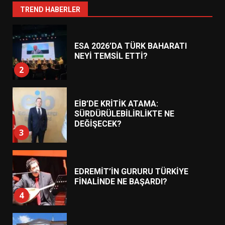
1
TREND HABERLER
ESA 2026’DA TÜRK BAHARATI
NEYİ TEMSİL ETTİ?
2
EİB’DE KRİTİK ATAMA:
SÜRDÜRÜLEBİLİRLİKTE NE
DEĞİŞECEK?
3
EDREMİT’İN GURURU TÜRKİYE
FİNALİNDE NE BAŞARDI?
4