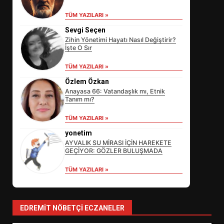
TÜM YAZILARI »
Sevgi Seçen
Zihin Yönetimi Hayatı Nasıl Değiştirir?
İşte O Sır
TÜM YAZILARI »
Özlem Özkan
Anayasa 66: Vatandaşlık mı, Etnik
Tanım mı?
EİB’DE KRİTİK ATAMA:
TÜM YAZILARI »
SÜRDÜRÜLEBİLİRLİKTE NE
DEĞİŞECEK?
yonetim
3
AYVALIK SU MİRASI İÇİN HAREKETE
GEÇİYOR: GÖZLER BULUŞMADA
TÜM YAZILARI »
EDREMİT’İN GURURU TÜRKİYE
FİNALİNDE NE BAŞARDI?
4
EDREMIT NÖBETÇI ECZANELER