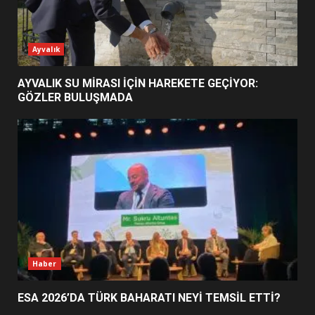
ESA 2026’DA TÜRK BAHARATI
Ayvalık
NEYİ TEMSİL ETTİ?
2
AYVALIK SU MİRASI İÇİN HAREKETE GEÇİYOR:
GÖZLER BULUŞMADA
EİB’DE KRİTİK ATAMA:
SÜRDÜRÜLEBİLİRLİKTE NE
DEĞİŞECEK?
3
EDREMİT’İN GURURU TÜRKİYE
FİNALİNDE NE BAŞARDI?
4
Haber
ESA 2026’DA TÜRK BAHARATI NEYİ TEMSİL ETTİ?
BALIKESİR MÜZELERİNDE SÜRE