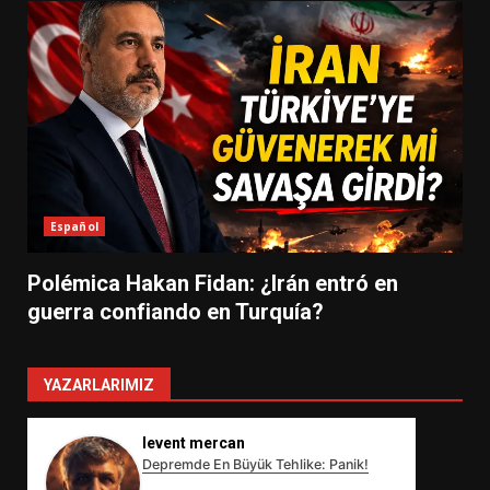
Español
Polémica Hakan Fidan: ¿Irán entró en
guerra confiando en Turquía?
YAZARLARIMIZ
levent mercan
Depremde En Büyük Tehlike: Panik!