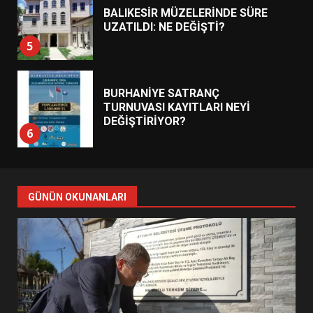
BALIKESİR MÜZELERİNDE SÜRE
UZATILDI: NE DEĞİŞTİ?
5
BURHANİYE SATRANÇ
TURNUVASI KAYITLARI NEYİ
DEĞİŞTİRİYOR?
6
BURHANİYE BELEDİYESPOR’DA
YENİ YÖNETİM NASIL
GÜNÜN OKUNANLARI
ŞEKİLLENDİ?
7
AYVALIK SU MİRASI İÇİN
HAREKETE GEÇİYOR: GÖZLER
BULUŞMADA
1