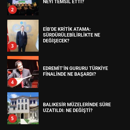
AYVALIK SU MİRASI İÇİN
HAREKETE GEÇİYOR: GÖZLER
BULUŞMADA
1
ESA 2026’DA TÜRK BAHARATI
NEYİ TEMSİL ETTİ?
2
EİB’DE KRİTİK ATAMA:
SÜRDÜRÜLEBİLİRLİKTE NE
DEĞİŞECEK?
3
EDREMİT’İN GURURU TÜRKİYE