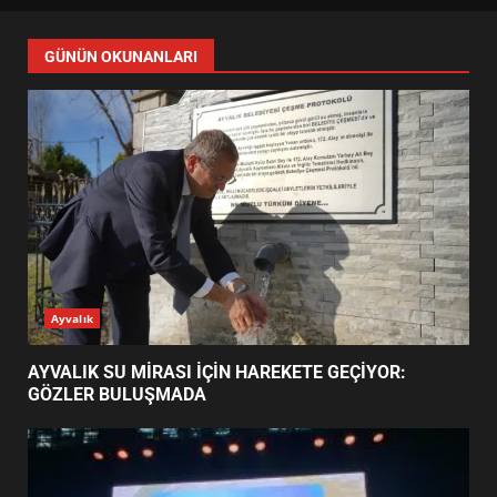
FİNALİNDE NE BAŞARDI?
4
BALIKESİR MÜZELERİNDE SÜRE
UZATILDI: NE DEĞİŞTİ?
5
BURHANİYE SATRANÇ
TURNUVASI KAYITLARI NEYİ
GÜNÜN OKUNANLARI
DEĞİŞTİRİYOR?
6
BURHANİYE BELEDİYESPOR’DA
YENİ YÖNETİM NASIL
ŞEKİLLENDİ?
7