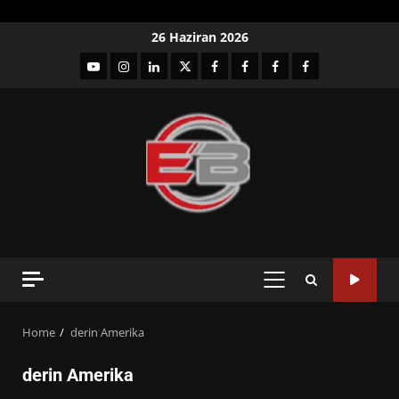
Skip
26 Haziran 2026
to
YouTube
Instagram
LinkedIn
twitter
facebook-
Facebook-
Facebook-
Facebook-
content
1
2
3
Grup
PRIMARY
MENU
Home
derin Amerika
derin Amerika