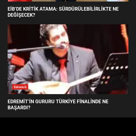
4
BALIKESİR MÜZELERİNDE SÜRE
UZATILDI: NE DEĞİŞTİ?
5
Haber
BURHANİYE SATRANÇ
TURNUVASI KAYITLARI NEYİ
EİB’DE KRİTİK ATAMA: SÜRDÜRÜLEBİLİRLİKTE NE
DEĞİŞTİRİYOR?
DEĞİŞECEK?
6
BURHANİYE BELEDİYESPOR’DA
YENİ YÖNETİM NASIL
ŞEKİLLENDİ?
7