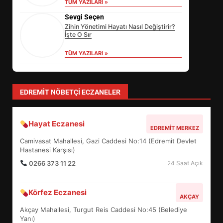
TÜM YAZILARI »
Sevgi Seçen
Zihin Yönetimi Hayatı Nasıl Değiştirir?
İşte O Sır
TÜM YAZILARI »
yonetim
AYVALIK SU MİRASI İÇİN HAREKETE
GEÇİYOR: GÖZLER BULUŞMADA
TÜM YAZILARI »
Özlem Özkan
Anayasa 66: Vatandaşlık mı, Etnik
Tanım mı?
TÜM YAZILARI »
EİB’DE KRİTİK ATAMA:
SÜRDÜRÜLEBİLİRLİKTE NE
DEĞİŞECEK?
3
EDREMIT NÖBETÇI ECZANELER