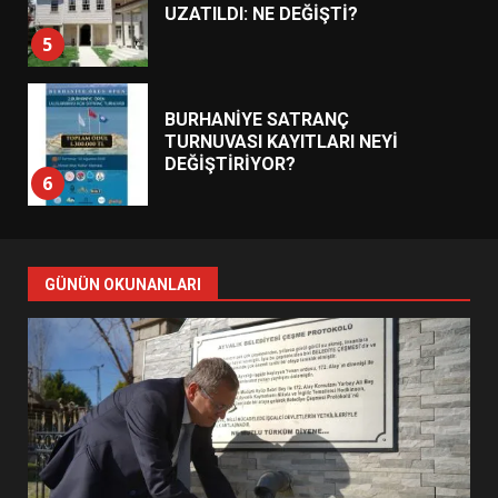
UZATILDI: NE DEĞİŞTİ?
5
BURHANİYE SATRANÇ
TURNUVASI KAYITLARI NEYİ
DEĞİŞTİRİYOR?
6
BURHANİYE BELEDİYESPOR’DA
YENİ YÖNETİM NASIL
GÜNÜN OKUNANLARI
ŞEKİLLENDİ?
7
AYVALIK SU MİRASI İÇİN
HAREKETE GEÇİYOR: GÖZLER
BULUŞMADA
1