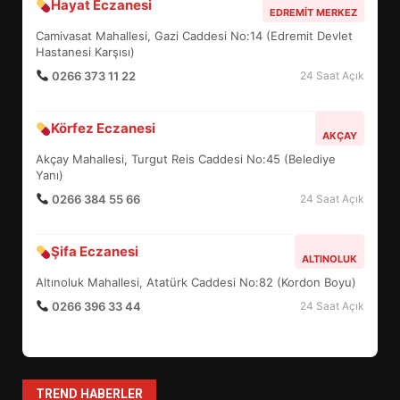
Hayat Eczanesi
BALIKESİR MÜZELERİNDE SÜRE
EDREMIT MERKEZ
UZATILDI: NE DEĞİŞTİ?
Camivasat Mahallesi, Gazi Caddesi No:14 (Edremit Devlet
5
Hastanesi Karşısı)
0266 373 11 22
24 Saat Açık
BURHANİYE SATRANÇ
Körfez Eczanesi
TURNUVASI KAYITLARI NEYİ
AKÇAY
DEĞİŞTİRİYOR?
Akçay Mahallesi, Turgut Reis Caddesi No:45 (Belediye
6
Yanı)
0266 384 55 66
24 Saat Açık
BURHANİYE BELEDİYESPOR’DA
YENİ YÖNETİM NASIL
Şifa Eczanesi
ALTINOLUK
ŞEKİLLENDİ?
7
Altınoluk Mahallesi, Atatürk Caddesi No:82 (Kordon Boyu)
0266 396 33 44
24 Saat Açık
AYVALIK SU MİRASI İÇİN
HAREKETE GEÇİYOR: GÖZLER
BULUŞMADA
1
TREND HABERLER