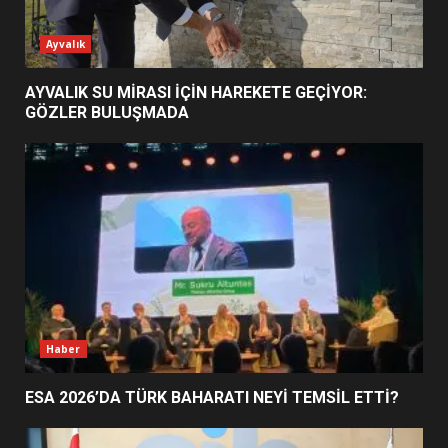
ESA 2026’DA TÜRK BAHARATI
Ayvalık
NEYİ TEMSİL ETTİ?
2
AYVALIK SU MİRASI İÇİN HAREKETE GEÇİYOR:
GÖZLER BULUŞMADA
EİB’DE KRİTİK ATAMA:
SÜRDÜRÜLEBİLİRLİKTE NE
DEĞİŞECEK?
3
EDREMİT’İN GURURU TÜRKİYE
FİNALİNDE NE BAŞARDI?
4
Haber
ESA 2026’DA TÜRK BAHARATI NEYİ TEMSİL ETTİ?
BALIKESİR MÜZELERİNDE SÜRE
UZATILDI: NE DEĞİŞTİ?