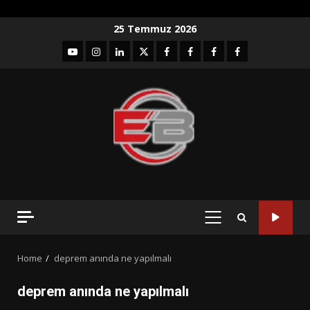
Skip
25 Temmuz 2026
to
YouTube
Instagram
LinkedIn
twitter
facebook-
Facebook-
Facebook-
Facebook-
content
1
2
3
Grup
PRIMARY
MENU
Home
deprem anında ne yapılmalı
deprem anında ne yapılmalı