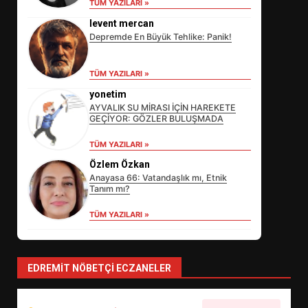
TÜM YAZILARI »
levent mercan
Depremde En Büyük Tehlike: Panik!
TÜM YAZILARI »
yonetim
AYVALIK SU MİRASI İÇİN HAREKETE
GEÇİYOR: GÖZLER BULUŞMADA
EİB’DE KRİTİK ATAMA:
TÜM YAZILARI »
SÜRDÜRÜLEBİLİRLİKTE NE
Özlem Özkan
DEĞİŞECEK?
3
Anayasa 66: Vatandaşlık mı, Etnik
Tanım mı?
TÜM YAZILARI »
EDREMİT’İN GURURU TÜRKİYE
FİNALİNDE NE BAŞARDI?
4
EDREMIT NÖBETÇI ECZANELER