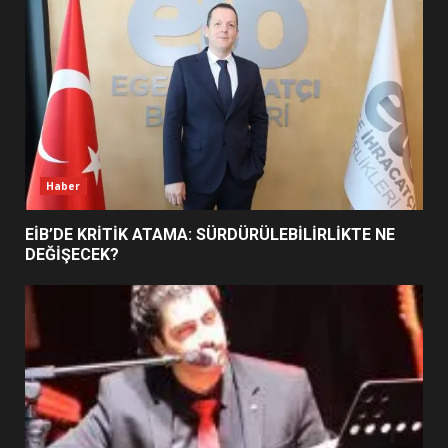
5
BURHANİYE SATRANÇ
TURNUVASI KAYITLARI NEYİ
DEĞİŞTİRİYOR?
6
Haber
BURHANİYE BELEDİYESPOR’DA
YENİ YÖNETİM NASIL
EİB’DE KRİTİK ATAMA: SÜRDÜRÜLEBİLİRLİKTE NE
ŞEKİLLENDİ?
DEĞİŞECEK?
7