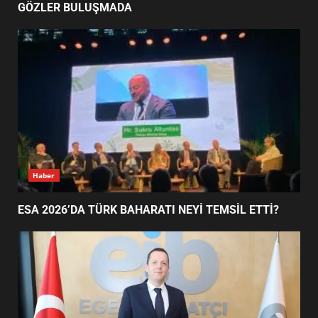
GÖZLER BULUŞMADA
ESA 2026’DA TÜRK BAHARATI
NEYİ TEMSİL ETTİ?
2
EİB’DE KRİTİK ATAMA:
SÜRDÜRÜLEBİLİRLİKTE NE
DEĞİŞECEK?
3
Haber
ESA 2026’DA TÜRK BAHARATI NEYİ TEMSİL ETTİ?
EDREMİT’İN GURURU TÜRKİYE
FİNALİNDE NE BAŞARDI?
4
BALIKESİR MÜZELERİNDE SÜRE