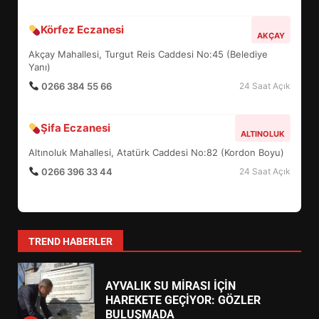
BALIKESİR MÜZELERİNDE SÜRE
Körfez Eczanesi
AKÇAY
UZATILDI: NE DEĞİŞTİ?
Akçay Mahallesi, Turgut Reis Caddesi No:45 (Belediye
5
Yanı)
0266 384 55 66
24 Saat Açık
BURHANİYE SATRANÇ
TURNUVASI KAYITLARI NEYİ
Şifa Eczanesi
ALTINOLUK
DEĞİŞTİRİYOR?
6
Altınoluk Mahallesi, Atatürk Caddesi No:82 (Kordon Boyu)
0266 396 33 44
24 Saat Açık
BURHANİYE BELEDİYESPOR’DA
YENİ YÖNETİM NASIL
ŞEKİLLENDİ?
7
TREND HABERLER
AYVALIK SU MİRASI İÇİN
HAREKETE GEÇİYOR: GÖZLER
BULUŞMADA