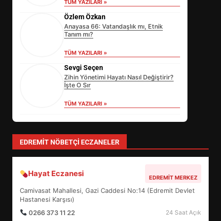
TÜM YAZILARI »
Özlem Özkan
Anayasa 66: Vatandaşlık mı, Etnik
Tanım mı?
TÜM YAZILARI »
Sevgi Seçen
Zihin Yönetimi Hayatı Nasıl Değiştirir?
İşte O Sır
TÜM YAZILARI »
EİB’DE KRİTİK ATAMA:
SÜRDÜRÜLEBİLİRLİKTE NE
DEĞİŞECEK?
3
EDREMIT NÖBETÇI ECZANELER
Hayat Eczanesi
EDREMİT’İN GURURU TÜRKİYE
EDREMIT MERKEZ
FİNALİNDE NE BAŞARDI?
Camivasat Mahallesi, Gazi Caddesi No:14 (Edremit Devlet
4
Hastanesi Karşısı)
0266 373 11 22
24 Saat Açık