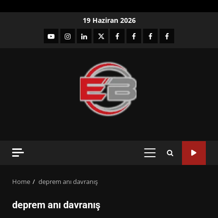
Skip
19 Haziran 2026
to
YouTube
Instagram
LinkedIn
twitter
facebook-
Facebook-
Facebook-
Facebook-
content
1
2
3
Grup
PRIMARY
MENU
Home
deprem anı davranış
deprem anı davranış