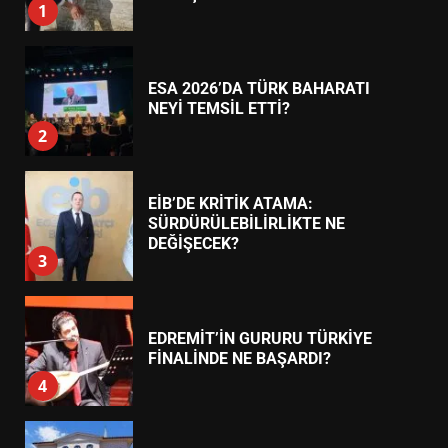
1
ESA 2026’DA TÜRK BAHARATI
NEYİ TEMSİL ETTİ?
2
EİB’DE KRİTİK ATAMA:
SÜRDÜRÜLEBİLİRLİKTE NE
DEĞİŞECEK?
3
EDREMİT’İN GURURU TÜRKİYE
FİNALİNDE NE BAŞARDI?
4