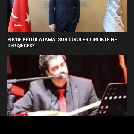
UZATILDI: NE DEĞİŞTİ?
5
Haber
BURHANİYE SATRANÇ
TURNUVASI KAYITLARI NEYİ
EİB’DE KRİTİK ATAMA: SÜRDÜRÜLEBİLİRLİKTE NE
DEĞİŞTİRİYOR?
DEĞİŞECEK?
6
BURHANİYE BELEDİYESPOR’DA
YENİ YÖNETİM NASIL
ŞEKİLLENDİ?
7
Edremit
EDREMİT’İN GURURU TÜRKİYE FİNALİNDE NE