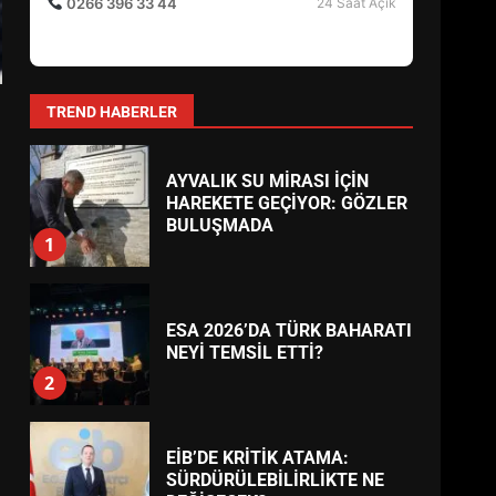
BURHANİYE SATRANÇ
Şifa Eczanesi
TURNUVASI KAYITLARI NEYİ
ALTINOLUK
DEĞİŞTİRİYOR?
Altınoluk Mahallesi, Atatürk Caddesi No:82
6
(Kordon Boyu)
0266 396 33 44
24 Saat Açık
BURHANİYE
BELEDİYESPOR’DA YENİ
YÖNETİM NASIL ŞEKİLLENDİ?
7
TREND HABERLER
AYVALIK SU MİRASI İÇİN
HAREKETE GEÇİYOR: GÖZLER
BULUŞMADA
1
ESA 2026’DA TÜRK BAHARATI
NEYİ TEMSİL ETTİ?