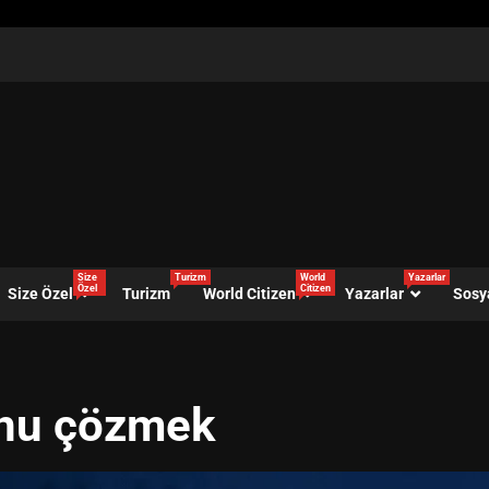
Size
Turizm
World
Yazarlar
Özel
Citizen
Size Özel
Turizm
World Citizen
Yazarlar
Sosy
unu çözmek