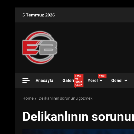
Skip
5 Temmuz 2026
to
content
Foto
Yerel
ve
Anasayfa
Galeri
Yerel
Genel
Video
Galeri
Home
Delikanlının sorununu çözmek
Delikanlının sorun