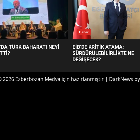
Haber
’DA TÜRK BAHARATI NEYİ
EİB’DE KRİTİK ATAMA:
TTİ?
SÜRDÜRÜLEBİLİRLİKTE NE
DEĞİŞECEK?
© 2026 Ezberbozan Medya için hazırlanmıştır
|
DarkNews
by
Optimized by Seraphinite Accelerator
Turns on site high speed to be attractive for people and search engines.