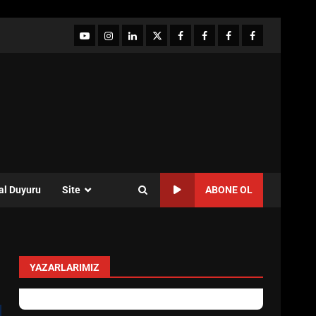
YouTube
Instagram
LinkedIn
twitter
facebook-
Facebook-
Facebook-
Facebook-
1
2
3
Grup
al Duyuru
Site
ABONE OL
YAZARLARIMIZ
Özlem Özkan