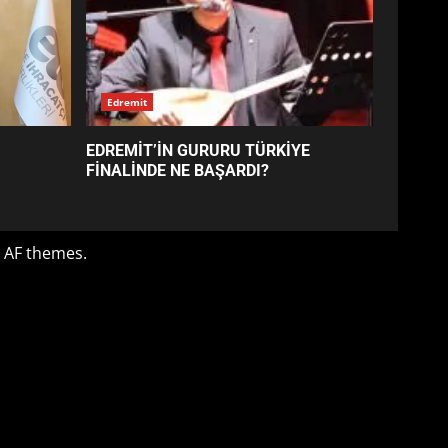
TURNUVASI KAYITLARI NEYİ
DEĞİŞTİRİYOR?
6
BURHANİYE
BELEDİYESPOR’DA YENİ
YÖNETİM NASIL ŞEKİLLENDİ?
7
Edremit
AYVALIK SU MİRASI İÇİN
EDREMİT’İN GURURU TÜRKİYE
HAREKETE GEÇİYOR: GÖZLER
FİNALİNDE NE BAŞARDI?
BULUŞMADA
1
 AF themes.
ESA 2026’DA TÜRK BAHARATI
NEYİ TEMSİL ETTİ?
2