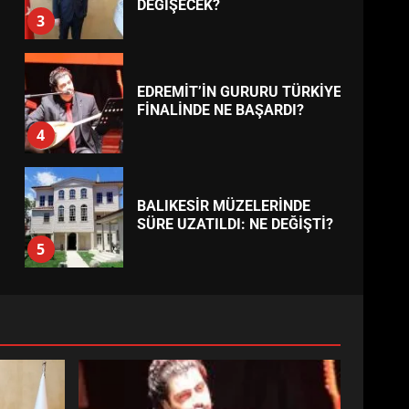
2
EİB’DE KRİTİK ATAMA:
SÜRDÜRÜLEBİLİRLİKTE NE
DEĞİŞECEK?
3
EDREMİT’İN GURURU TÜRKİYE
FİNALİNDE NE BAŞARDI?
4
BALIKESİR MÜZELERİNDE
SÜRE UZATILDI: NE DEĞİŞTİ?
5
BURHANİYE SATRANÇ