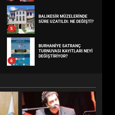
BALIKESİR MÜZELERİNDE
SÜRE UZATILDI: NE DEĞİŞTİ?
5
BURHANİYE SATRANÇ
TURNUVASI KAYITLARI NEYİ
DEĞİŞTİRİYOR?
6
BURHANİYE
BELEDİYESPOR’DA YENİ
YÖNETİM NASIL ŞEKİLLENDİ?
7
AYVALIK SU MİRASI İÇİN