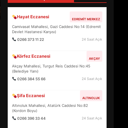
4
Hayat Eczanesi
EDREMIT MERKEZ
BALIKESİR MÜZELERİNDE
Camivasat Mahallesi, Gazi Caddesi No:14 (Edremit
SÜRE UZATILDI: NE DEĞİŞTİ?
Devlet Hastanesi Karşısı)
5
0266 373 11 22
24 Saat Açık
Körfez Eczanesi
BURHANİYE SATRANÇ
AKÇAY
TURNUVASI KAYITLARI NEYİ
Akçay Mahallesi, Turgut Reis Caddesi No:45
DEĞİŞTİRİYOR?
(Belediye Yanı)
6
0266 384 55 66
24 Saat Açık
BURHANİYE
Şifa Eczanesi
BELEDİYESPOR’DA YENİ
ALTINOLUK
YÖNETİM NASIL ŞEKİLLENDİ?
Altınoluk Mahallesi, Atatürk Caddesi No:82
7
(Kordon Boyu)
0266 396 33 44
24 Saat Açık