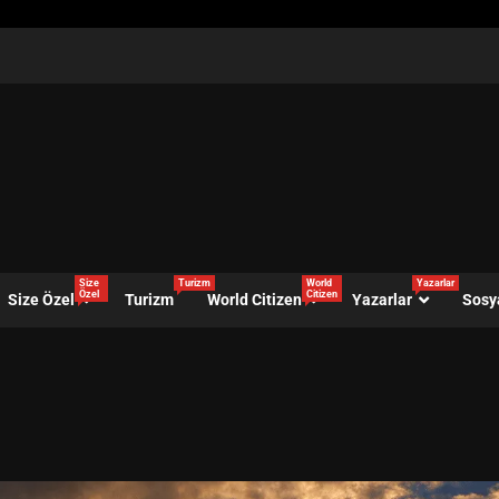
Size
Turizm
World
Yazarlar
Özel
Citizen
Size Özel
Turizm
World Citizen
Yazarlar
Sosy