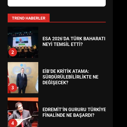
AYVALIK SU MİRASI İÇİN
HAREKETE GEÇİYOR: GÖZLER
BULUŞMADA
1
TREND HABERLER
ESA 2026’DA TÜRK BAHARATI
NEYİ TEMSİL ETTİ?
2
EİB’DE KRİTİK ATAMA:
SÜRDÜRÜLEBİLİRLİKTE NE
DEĞİŞECEK?
3
EDREMİT’İN GURURU TÜRKİYE
FİNALİNDE NE BAŞARDI?
4