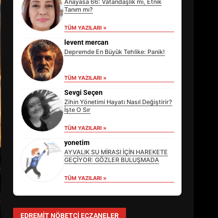
Anayasa 66: Vatandaşlık mı, Etnik
Tanım mı?
TÜM YAZILARI »
levent mercan
Depremde En Büyük Tehlike: Panik!
TÜM YAZILARI »
Sevgi Seçen
Zihin Yönetimi Hayatı Nasıl Değiştirir?
İşte O Sır
TÜM YAZILARI »
EİB’DE KRİTİK ATAMA:
SÜRDÜRÜLEBİLİRLİKTE NE
yonetim
DEĞİŞECEK?
AYVALIK SU MİRASI İÇİN HAREKETE
3
GEÇİYOR: GÖZLER BULUŞMADA
TÜM YAZILARI »
EDREMİT’İN GURURU TÜRKİYE
FİNALİNDE NE BAŞARDI?
EDREMIT NÖBETÇI ECZANELER