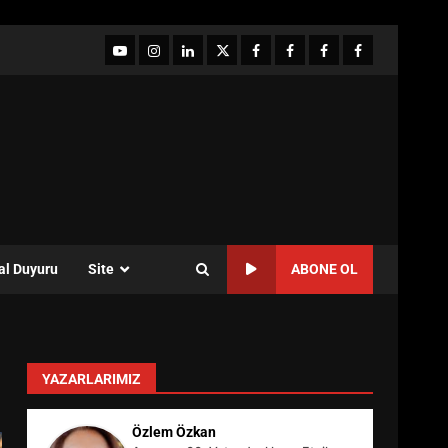
YouTube
Instagram
LinkedIn
twitter
facebook-
Facebook-
Facebook-
Facebook-
1
2
3
Grup
al Duyuru
Site
ABONE OL
YAZARLARIMIZ
Özlem Özkan