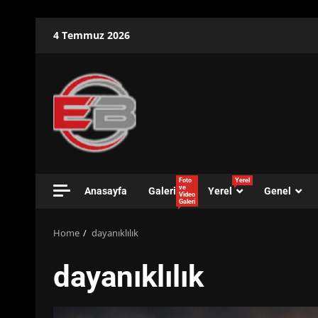
Skip
4 Temmuz 2026
to
content
Foto
Yerel
ve
Anasayfa
Galeri
Yerel
Genel
Video
Galeri
Home
dayanıklılık
dayanıklılık