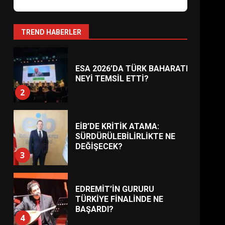
AYVALIK SU MİRASI İÇİN
HAREKETE GEÇİYOR: GÖZLER
BULUŞMADA
1
TREND HABERLER
ESA 2026’DA TÜRK BAHARATI
NEYİ TEMSİL ETTİ?
2
EİB’DE KRİTİK ATAMA:
SÜRDÜRÜLEBİLİRLİKTE NE
DEĞİŞECEK?
3
EDREMİT’İN GURURU
TÜRKİYE FİNALİNDE NE
BAŞARDI?
4