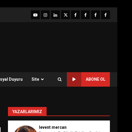
YouTube
Instagram
LinkedIn
twitter
facebook-
Facebook-
Facebook-
Facebook-
1
2
3
Grup
syal Duyuru
Site
ABONE OL
YAZARLARIMIZ
levent mercan