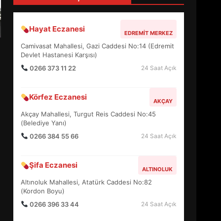
4
Hayat Eczanesi
EDREMIT MERKEZ
BALIKESİR MÜZELERİNDE
Camivasat Mahallesi, Gazi Caddesi No:14 (Edremit
SÜRE UZATILDI: NE DEĞİŞTİ?
Devlet Hastanesi Karşısı)
5
0266 373 11 22
24 Saat Açık
Körfez Eczanesi
BURHANİYE SATRANÇ
AKÇAY
TURNUVASI KAYITLARI NEYİ
Akçay Mahallesi, Turgut Reis Caddesi No:45
DEĞİŞTİRİYOR?
(Belediye Yanı)
6
0266 384 55 66
24 Saat Açık
BURHANİYE
Şifa Eczanesi
BELEDİYESPOR’DA YENİ
ALTINOLUK
YÖNETİM NASIL ŞEKİLLENDİ?
Altınoluk Mahallesi, Atatürk Caddesi No:82
7
(Kordon Boyu)
0266 396 33 44
24 Saat Açık