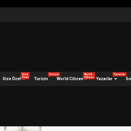
Size
Turizm
World
Yazarlar
Özel
Citizen
Size Özel
Turizm
World Citizen
Yazarlar
So