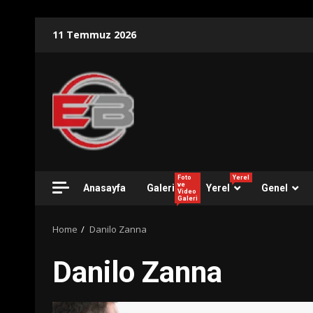
Skip
11 Temmuz 2026
to
content
Foto
Yerel
ve
Anasayfa
Galeri
Yerel
Genel
Video
Galeri
Home
Danilo Zanna
Danilo Zanna