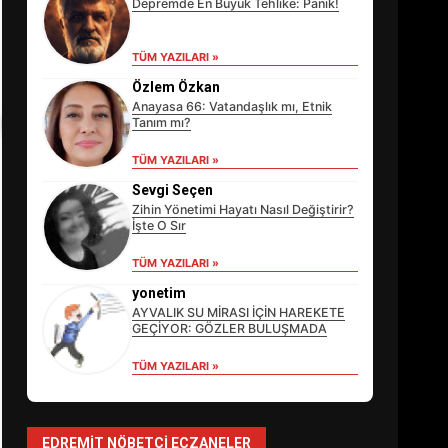
Depremde En Büyük Tehlike: Panik!
TÜM YAZILARI »
Özlem Özkan
Anayasa 66: Vatandaşlık mı, Etnik
Tanım mı?
TÜM YAZILARI »
Sevgi Seçen
Zihin Yönetimi Hayatı Nasıl Değiştirir?
İşte O Sır
TÜM YAZILARI »
EİB’DE KRİTİK ATAMA:
SÜRDÜRÜLEBİLİRLİKTE NE
yonetim
DEĞİŞECEK?
AYVALIK SU MİRASI İÇİN HAREKETE
3
GEÇİYOR: GÖZLER BULUŞMADA
TÜM YAZILARI »
EDREMİT’İN GURURU
TÜRKİYE FİNALİNDE NE
BAŞARDI?
EDREMIT NÖBETÇI ECZANELER