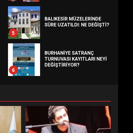
BALIKESİR MÜZELERİNDE
SÜRE UZATILDI: NE DEĞİŞTİ?
5
BURHANİYE SATRANÇ
TURNUVASI KAYITLARI NEYİ
DEĞİŞTİRİYOR?
6
BURHANİYE
BELEDİYESPOR’DA YENİ
YÖNETİM NASIL ŞEKİLLENDİ?
7
AYVALIK SU MİRASI İÇİN