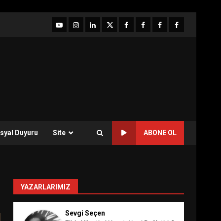
YouTube
Instagram
LinkedIn
twitter
facebook-
Facebook-
Facebook-
Facebook-
1
2
3
Grup
syal Duyuru
Site
ABONE OL
YAZARLARIMIZ
Sevgi Seçen