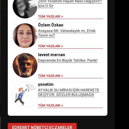
Zihin Yönetimi Hayatı Nasıl Değiştirir?
İşte O Sır
TÜM YAZILARI »
Özlem Özkan
Anayasa 66: Vatandaşlık mı, Etnik
Tanım mı?
TÜM YAZILARI »
levent mercan
Depremde En Büyük Tehlike: Panik!
TÜM YAZILARI »
EİB’DE KRİTİK ATAMA:
SÜRDÜRÜLEBİLİRLİKTE NE
yonetim
DEĞİŞECEK?
AYVALIK SU MİRASI İÇİN HAREKETE
3
GEÇİYOR: GÖZLER BULUŞMADA
TÜM YAZILARI »
EDREMİT’İN GURURU
TÜRKİYE FİNALİNDE NE
BAŞARDI?
EDREMIT NÖBETÇI ECZANELER