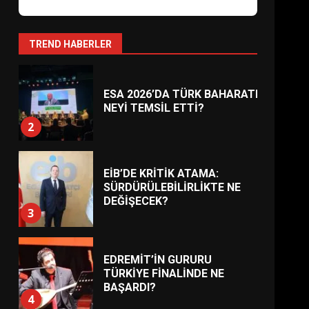
AYVALIK SU MİRASI İÇİN
HAREKETE GEÇİYOR: GÖZLER
BULUŞMADA
1
TREND HABERLER
ESA 2026’DA TÜRK BAHARATI
NEYİ TEMSİL ETTİ?
2
EİB’DE KRİTİK ATAMA:
SÜRDÜRÜLEBİLİRLİKTE NE
DEĞİŞECEK?
3
EDREMİT’İN GURURU
TÜRKİYE FİNALİNDE NE
BAŞARDI?
4