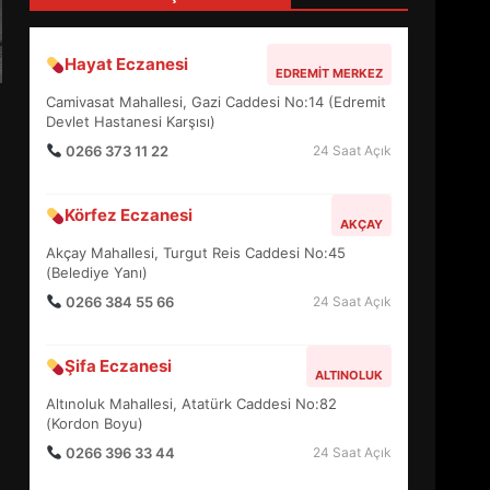
4
Hayat Eczanesi
EDREMIT MERKEZ
BALIKESİR MÜZELERİNDE
Camivasat Mahallesi, Gazi Caddesi No:14 (Edremit
SÜRE UZATILDI: NE DEĞİŞTİ?
Devlet Hastanesi Karşısı)
5
0266 373 11 22
24 Saat Açık
Körfez Eczanesi
BURHANİYE SATRANÇ
AKÇAY
TURNUVASI KAYITLARI NEYİ
Akçay Mahallesi, Turgut Reis Caddesi No:45
DEĞİŞTİRİYOR?
(Belediye Yanı)
6
0266 384 55 66
24 Saat Açık
BURHANİYE
Şifa Eczanesi
BELEDİYESPOR’DA YENİ
ALTINOLUK
YÖNETİM NASIL ŞEKİLLENDİ?
Altınoluk Mahallesi, Atatürk Caddesi No:82
7
(Kordon Boyu)
0266 396 33 44
24 Saat Açık