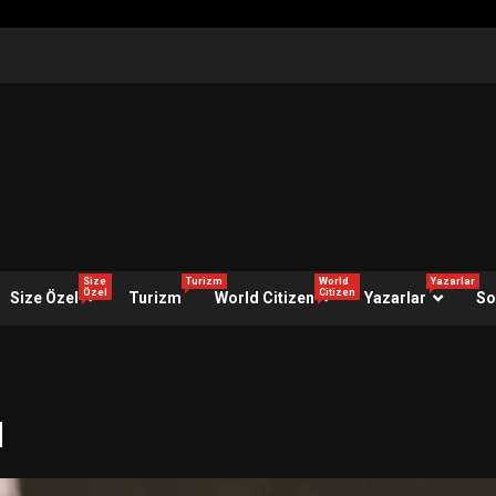
Size
Turizm
World
Yazarlar
Özel
Citizen
Size Özel
Turizm
World Citizen
Yazarlar
So
u