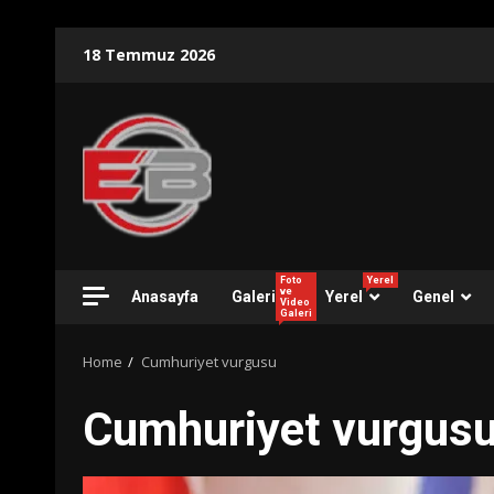
Skip
18 Temmuz 2026
to
content
Foto
Yerel
ve
Anasayfa
Galeri
Yerel
Genel
Video
Galeri
Home
Cumhuriyet vurgusu
Cumhuriyet vurgus