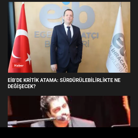
FİNALİNDE NE BAŞARDI?
4
BALIKESİR MÜZELERİNDE SÜRE
UZATILDI: NE DEĞİŞTİ?
5
Haber
BURHANİYE SATRANÇ
TURNUVASI KAYITLARI NEYİ
EİB’DE KRİTİK ATAMA: SÜRDÜRÜLEBİLİRLİKTE NE
DEĞİŞTİRİYOR?
DEĞİŞECEK?
6
BURHANİYE BELEDİYESPOR’DA
YENİ YÖNETİM NASIL
ŞEKİLLENDİ?
7