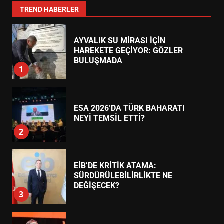
7
TREND HABERLER
AYVALIK SU MİRASI İÇİN
HAREKETE GEÇİYOR: GÖZLER
BULUŞMADA
1
ESA 2026’DA TÜRK BAHARATI
NEYİ TEMSİL ETTİ?
2
EİB’DE KRİTİK ATAMA:
SÜRDÜRÜLEBİLİRLİKTE NE
DEĞİŞECEK?
3