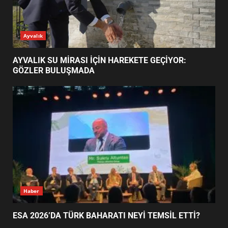
AYVALIK SU MİRASI İÇİN
Ayvalık
HAREKETE GEÇİYOR: GÖZLER
BULUŞMADA
1
AYVALIK SU MİRASI İÇİN HAREKETE GEÇİYOR:
GÖZLER BULUŞMADA
ESA 2026’DA TÜRK BAHARATI
NEYİ TEMSİL ETTİ?
2
EİB’DE KRİTİK ATAMA:
SÜRDÜRÜLEBİLİRLİKTE NE
DEĞİŞECEK?
3
Haber
ESA 2026’DA TÜRK BAHARATI NEYİ TEMSİL ETTİ?
EDREMİT’İN GURURU TÜRKİYE