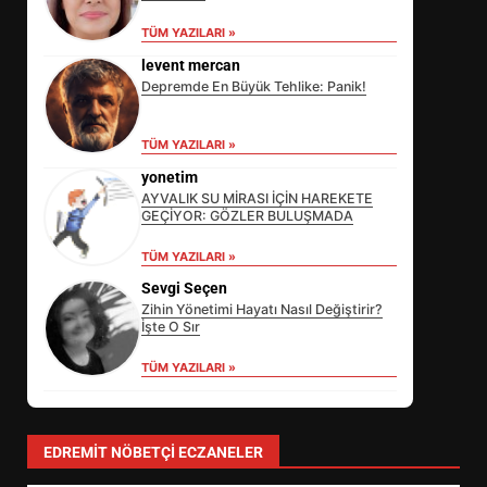
TÜM YAZILARI »
levent mercan
Depremde En Büyük Tehlike: Panik!
TÜM YAZILARI »
yonetim
AYVALIK SU MİRASI İÇİN HAREKETE
GEÇİYOR: GÖZLER BULUŞMADA
TÜM YAZILARI »
Sevgi Seçen
Zihin Yönetimi Hayatı Nasıl Değiştirir?
İşte O Sır
TÜM YAZILARI »
EİB’DE KRİTİK ATAMA:
SÜRDÜRÜLEBİLİRLİKTE NE
DEĞİŞECEK?
3
EDREMIT NÖBETÇI ECZANELER