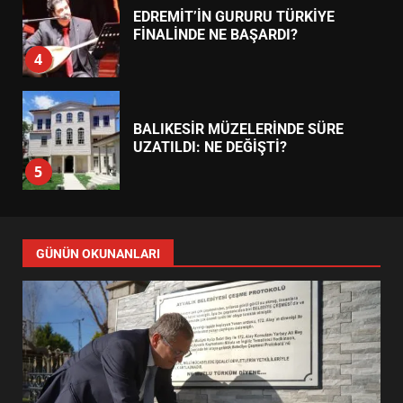
EDREMİT’İN GURURU TÜRKİYE
FİNALİNDE NE BAŞARDI?
4
BALIKESİR MÜZELERİNDE SÜRE
UZATILDI: NE DEĞİŞTİ?
5
BURHANİYE SATRANÇ
TURNUVASI KAYITLARI NEYİ
GÜNÜN OKUNANLARI
DEĞİŞTİRİYOR?
6
BURHANİYE BELEDİYESPOR’DA
YENİ YÖNETİM NASIL
ŞEKİLLENDİ?
7