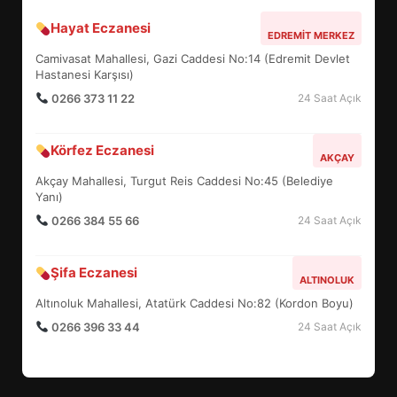
Hayat Eczanesi
EDREMİT’İN GURURU TÜRKİYE
EDREMIT MERKEZ
FİNALİNDE NE BAŞARDI?
Camivasat Mahallesi, Gazi Caddesi No:14 (Edremit Devlet
4
Hastanesi Karşısı)
0266 373 11 22
24 Saat Açık
BALIKESİR MÜZELERİNDE SÜRE
Körfez Eczanesi
AKÇAY
UZATILDI: NE DEĞİŞTİ?
Akçay Mahallesi, Turgut Reis Caddesi No:45 (Belediye
5
Yanı)
0266 384 55 66
24 Saat Açık
BURHANİYE SATRANÇ
TURNUVASI KAYITLARI NEYİ
Şifa Eczanesi
ALTINOLUK
DEĞİŞTİRİYOR?
6
Altınoluk Mahallesi, Atatürk Caddesi No:82 (Kordon Boyu)
0266 396 33 44
24 Saat Açık
BURHANİYE BELEDİYESPOR’DA
YENİ YÖNETİM NASIL
ŞEKİLLENDİ?