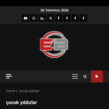
Skip
26 Temmuz 2026
to
YouTube
Instagram
LinkedIn
twitter
facebook-
Facebook-
Facebook-
Facebook-
content
1
2
3
Grup
PRIMARY
MENU
Home
çocuk yıldızlar
çocuk yıldızlar