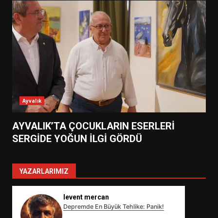
Ayvalık
AYVALIK’TA ÇOCUKLARIN ESERLERİ
SERGİDE YOĞUN İLGİ GÖRDÜ
YAZARLARIMIZ
levent mercan
Depremde En Büyük Tehlike: Panik!