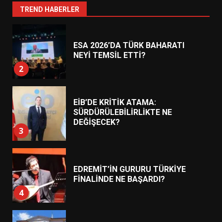
1
TREND HABERLER
ESA 2026’DA TÜRK BAHARATI
NEYİ TEMSİL ETTİ?
2
EİB’DE KRİTİK ATAMA:
SÜRDÜRÜLEBİLİRLİKTE NE
DEĞİŞECEK?
3
EDREMİT’İN GURURU TÜRKİYE
FİNALİNDE NE BAŞARDI?
4