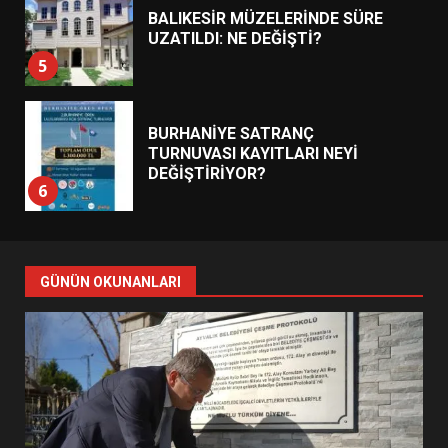
BALIKESİR MÜZELERİNDE SÜRE
UZATILDI: NE DEĞİŞTİ?
5
BURHANİYE SATRANÇ
TURNUVASI KAYITLARI NEYİ
DEĞİŞTİRİYOR?
6
BURHANİYE BELEDİYESPOR’DA
YENİ YÖNETİM NASIL
GÜNÜN OKUNANLARI
ŞEKİLLENDİ?
7
AYVALIK SU MİRASI İÇİN
HAREKETE GEÇİYOR: GÖZLER
BULUŞMADA
1