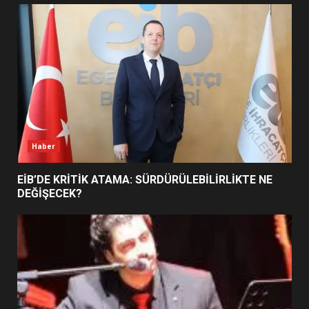
UZATILDI: NE DEĞİŞTİ?
5
BURHANİYE SATRANÇ
TURNUVASI KAYITLARI NEYİ
DEĞİŞTİRİYOR?
6
Haber
BURHANİYE BELEDİYESPOR’DA
YENİ YÖNETİM NASIL
EİB’DE KRİTİK ATAMA: SÜRDÜRÜLEBİLİRLİKTE NE
ŞEKİLLENDİ?
DEĞİŞECEK?
7