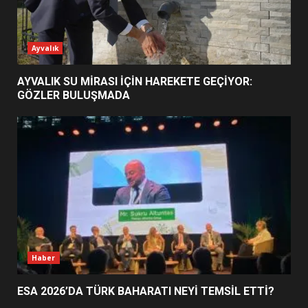
ESA 2026’DA TÜRK BAHARATI
Ayvalık
NEYİ TEMSİL ETTİ?
2
AYVALIK SU MİRASI İÇİN HAREKETE GEÇİYOR:
GÖZLER BULUŞMADA
EİB’DE KRİTİK ATAMA:
SÜRDÜRÜLEBİLİRLİKTE NE
DEĞİŞECEK?
3
EDREMİT’İN GURURU TÜRKİYE
FİNALİNDE NE BAŞARDI?
4
Haber
ESA 2026’DA TÜRK BAHARATI NEYİ TEMSİL ETTİ?
BALIKESİR MÜZELERİNDE SÜRE