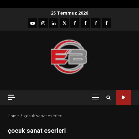
Skip
25 Temmuz 2026
to
YouTube
Instagram
LinkedIn
twitter
facebook-
Facebook-
Facebook-
Facebook-
content
1
2
3
Grup
PRIMARY
MENU
Home
çocuk sanat eserleri
çocuk sanat eserleri