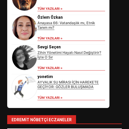
TÜM YAZILARI »
Özlem Özkan
Anayasa 66: Vatandaşlık mı, Etnik
Tanım mı?
TÜM YAZILARI »
Sevgi Seçen
Zihin Yönetimi Hayatı Nasıl Değiştirir?
İşte O Sır
EİB’DE KRİTİK ATAMA:
TÜM YAZILARI »
SÜRDÜRÜLEBİLİRLİKTE NE
DEĞİŞECEK?
yonetim
3
AYVALIK SU MİRASI İÇİN HAREKETE
GEÇİYOR: GÖZLER BULUŞMADA
TÜM YAZILARI »
EDREMİT’İN GURURU TÜRKİYE
FİNALİNDE NE BAŞARDI?
4
EDREMIT NÖBETÇI ECZANELER