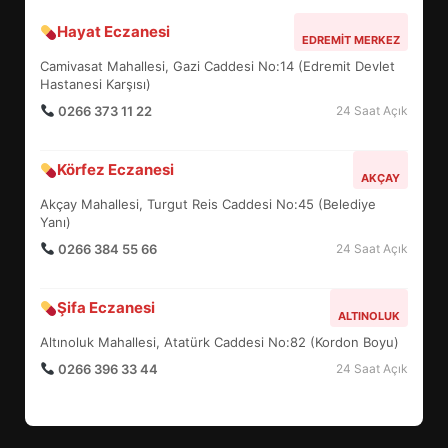
Hayat Eczanesi
BALIKESİR MÜZELERİNDE SÜRE
EDREMIT MERKEZ
UZATILDI: NE DEĞİŞTİ?
Camivasat Mahallesi, Gazi Caddesi No:14 (Edremit Devlet
5
Hastanesi Karşısı)
0266 373 11 22
24 Saat Açık
BURHANİYE SATRANÇ
Körfez Eczanesi
TURNUVASI KAYITLARI NEYİ
AKÇAY
DEĞİŞTİRİYOR?
Akçay Mahallesi, Turgut Reis Caddesi No:45 (Belediye
6
Yanı)
0266 384 55 66
24 Saat Açık
BURHANİYE BELEDİYESPOR’DA
YENİ YÖNETİM NASIL
Şifa Eczanesi
ALTINOLUK
ŞEKİLLENDİ?
7
Altınoluk Mahallesi, Atatürk Caddesi No:82 (Kordon Boyu)
0266 396 33 44
24 Saat Açık
AYVALIK SU MİRASI İÇİN
HAREKETE GEÇİYOR: GÖZLER
BULUŞMADA